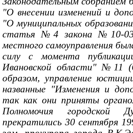
Законодательным собранием 
"О внесении изменений и доп
"О муниципальных образовани
статья №4 закона №10-03 
местного самоуправления был
силу с момента публикаци
Ивановской области" №11 (6
образом, управление юстици
названные "Изменения и доп
так как они приняты органо
Полномочия городской Д
прекратились 30 сентября 19
зам. прокурора города В.К.Э