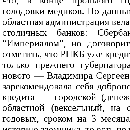
что, в конце прошлого год
голодовки медиков. По данным
областная администрация вела
столичных банков: Сберба
“Империалом”, но договорит
отметить, что РНКБ уже кред
только прежнего губернатор
нового — Владимира Сергеенк
зарекомендовала себя добро
кредита — городской (денеж
областной (вексельный, на
годовых, сроком на 3 месяц
историю заемщика, то есть под