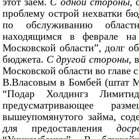
этот заем.
С одной стороны
, 
проблему острой нехватки бю
по обслуживанию област
находящимся в феврале на
Московской области”, долг о
бюджета.
С другой стороны
, 
Московской области во главе 
В.Власовым в Бомбей (штат 
“Подар Холдингз Лимитид
предусматривающее раз
вышеупомянутого займа, сод
для предоставления
доср