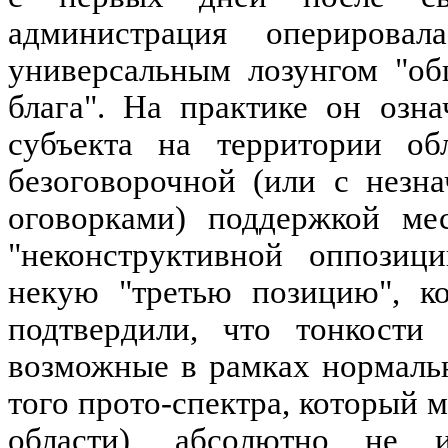
администрация оперирова
универсальным лозунгом "об
блага". На практике он озн
субъекта на территории о
безоговорочной (или с незн
оговорками) поддержкой ме
"неконструктивной оппозиц
некую "третью позицию", к
подтвердили, что тонкости
возможные в рамках нормальн
того прото-спектра, который 
области), абсолютно не и