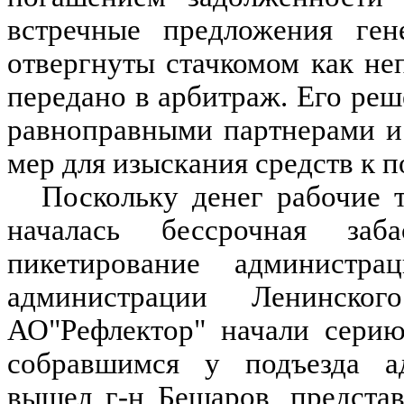
встречные предложения ген
отвергнуты стачкомом как не
передано в арбитраж. Его ре
равноправными партнерами и
мер для изыскания средств к 
Поскольку денег рабочие 
началась бессрочная заб
пикетирование администр
администрации Ленинско
АО"Рефлектор" начали серию
собравшимся у подъезда а
вышел г-н Бешаров, предста