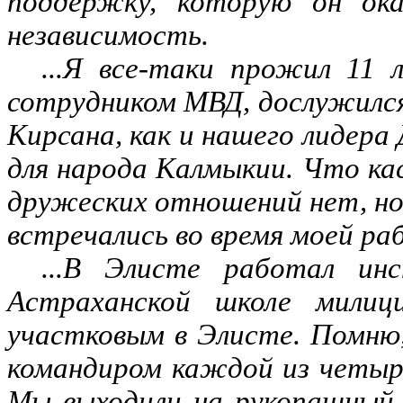
поддержку, которую он ока
независимость.
...Я все-таки прожил 11
сотрудником МВД, дослужилс
Кирсана, как и нашего лидера
для народа Калмыкии. Что кас
дружеских отношений нет, но,
встречались во время моей раб
...В Элисте работал ин
Астраханской школе милиц
участковым в Элисте. Помню,
командиром каждой из четыре
Мы выходили на рукопашный 