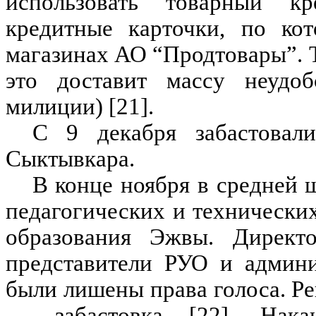
использовать товарный 
кредитные карточки, по ко
магазинах АО “Продтовары”. Т
это доставит массу неудо
милиции) [21].
С 9 декабря забастовали
Сыктывкара.
В конце ноября в средней 
педагогических и технически
образования Эжвы. Директо
представители РУО и админи
были лишены права голоса. Р
— забастовка [22]. Нака