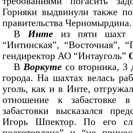
требованиями погасить зад
Горняки выдвинули также по
правительства Черномырдина.
В
Инте
из пяти шахт ба
“Интинская”, “Восточная”, “
гендиректор АО “Интауголь”
В
Воркуте
со вторника, 3 
города. На шахтах велась ра
уголь, как и в Инте, отгружа
отношение к забастовке в
забастовки высказался пред
Игорь Шпектор. По его сло
подготовлена” и “не принес