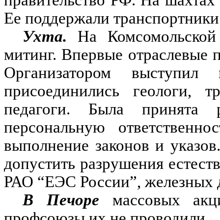
правительство РФ. На шахтах 
Ее поддержали транспортники
Ухта.
На Комсомольской 
митинг. Впервые отраслевые 
Организатором выступил 
присоединились геологи, т
педагоги. Была принята 
персональную ответственн
выполнение законов и указо
допустить разрушения естест
РАО “ЕЭС России”, железных д
В Печоре
массовых акц
профсоюзы их не проводили.