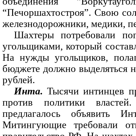
объединения “Воркута
“Печоршахтостроя”. Свою со
железнодорожники, медики, пе
Шахтеры потребовали пог
угольщиками, который составл
На нужды угольщиков, полаг
бюджете должно выделяться не 
рублей.
Инта.
Тысячи интинцев пр
против политики властей
предлагалось объявить Ин
Митингующие требовали отп