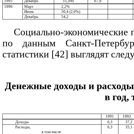
1995
Декабрь
55,300
67,9
1996
Март
2,2%
Июнь
50,4 (2,0%)
Декабрь
54,2
Социально-экономические п
по данным Санкт-Петербург
статистики [42] выглядят сле
Денежные доходы и расходы
в год, 
1991
1992
Доходы
6,3
37,2
Расходы,
6,3
35,1
в том числе: