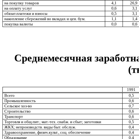
на покупку товаров
4,1
26,9
на оплату услуг
0,6
3,1
обязат.платежи и взносы
0,5
3,1
накопление сбережений во вкладах и цен. бум.
1,1
1,4
покупка валюты
0,0
0,6
Среднемесячная заработн
(т
1991
Всего
0,5
Промышленность
0,6
Сельское хоз-во
0,7
Строительство
0,6
Транспорт
0,6
Торговля и общ.пит.; мат.-тех. снабж. и сбыт; заготовки
0,5
ЖКХ; непроизводств. виды быт. обслуж.
0,4
Здравоохранение, физич.культ., соц. обеспечение
0,4
Образование
0,4