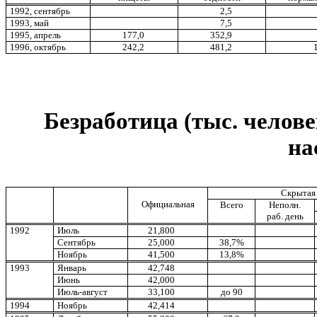
1992, сентябрь
2,5
1993, май
7,5
1995, апрель
177,0
352,9
1996, октябрь
242,2
481,2
Безработица (тыс. челов
на
Скрытая 
Официальная
Всего
Неполн.
раб. день
1992
Июль
21,800
Сентябрь
25,000
38,7%
Ноябрь
41,500
13,8%
1993
Январь
42,748
Июнь
42,000
Июль-август
33,100
до 90
1994
Ноябрь
42,414