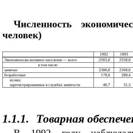
Численность экономиче
человек)
1992
1993
Экономически активное население — всего
2565,6
2558,0
в том числе:
занятые
2386,6
2368,6
безработные
179,0
289,4
из них:
зарегистрированных в службах занятости
40,7
31,3
1.1.1.
Товарная обеспеч