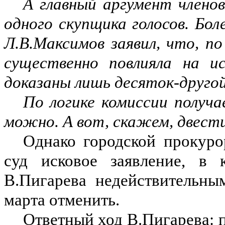
А главный аргумент члено
одного скупщика голосов. Бол
Л.В.Максимов заявил, что, по
существенно повлияла на ис
доказаны лишь десяток-друго
По логике комиссии получа
можно. А вот, скажем, двест
Однако городской прокур
суд исковое заявление, в 
В.Пигарева недействительны
марта отменить.
Ответный ход В.Пигарева: п