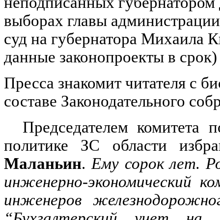
неподписанных губернатором д
выборах главы администрации
суд на губернатора Михаила Ки
данные законопроекты в срок) 
Пресса знакомит читателя с би
составе Законодательного соб
Председателем комитета 
политике ЗС области избр
Маланьин
.
Ему сорок лет. Ро
инженерно-экономический к
инженеров железнодорожно
“Бухгалтерский учет на 