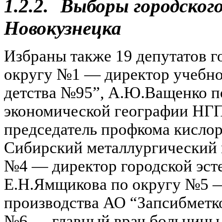
1.2.2.
Выборы городского
Новокузнецка
Избраны также 19 депутатов г
округу №1 — директор учебно
детства №95”, А.Ю.Ващенко п
экономической географии НГ
председатель профкома кисло
Сибирский металлургический к
№4 — директор городской эст
Е.Н.Ямщикова по округу №5 —
производства АО “Запсибметк
№6 — главный врач больницы 