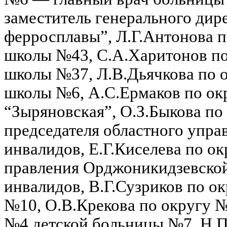
заместитель генерального ди
ферросплавы”, Л.Г.Антонова 
школы №43, С.А.Харитонов по
школы №37, Л.В.Дьячкова по 
школы №6, А.С.Ермаков по ок
“Зыряновская”, О.З.Быкова по
председателя областного упра
инвалидов, Е.Г.Киселева по о
правления Орджоникидзевской
инвалидов, В.Г.Сузриков по 
№10, О.В.Крекова по округу
№4 детской больницы №7, Н.П