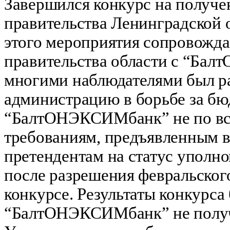
Завершился конкурс на получе
правительства Ленинградской о
этого мероприятия сопровожд
правительства области с “Ба
многими наблюдателями был ра
администрацию в борьбе за бю
“БалтОНЭКСИМбанк” не по все
требованиям, предъявленным в
претендентам на статус уполном
после разрешения февральского
конкурсе. Результаты конкурса
“БалтОНЭКСИМбанк” не получи