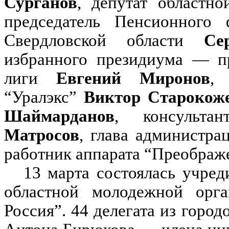
Сурганов
, депутат област
председатель Пенсионного
Свердловской области
Се
избранного президиума — пр
лиги
Евгений Миронов
, 
“Уралэкс”
Виктор Старокож
Шаймарданов
, консульт
Матросов
, глава администр
работник аппарата “Преображ
13 марта состоялась учред
областной молодежной ор
Россия”. 44 делегата из город