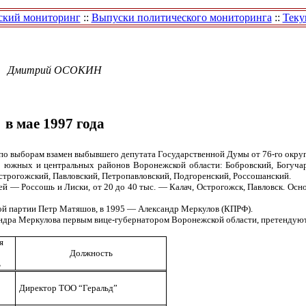
ский мониторинг
::
Выпуски политического мониторинга
::
Теку
Дмитрий
ОСОКИН
в мае 1997 года
по выборам взамен выбывшего депутата Государственной Думы от 76-го округ
3 южных и центральных районов Воронежской области: Бобровский, Богуча
строгожский, Павловский, Петропавловский, Подгоренский, Россошанский.
лей — Россошь и Лиски, от 20 до 40 тыс. — Калач, Острогожск, Павловск. Ос
рной партии Петр Матяшов, в 1995 — Александр Меркулов (КПРФ).
сандра Меркулова первым вице-губернатором Воронежской области, претендуют
я
Должность
ь
Директор ТОО “Геральд”