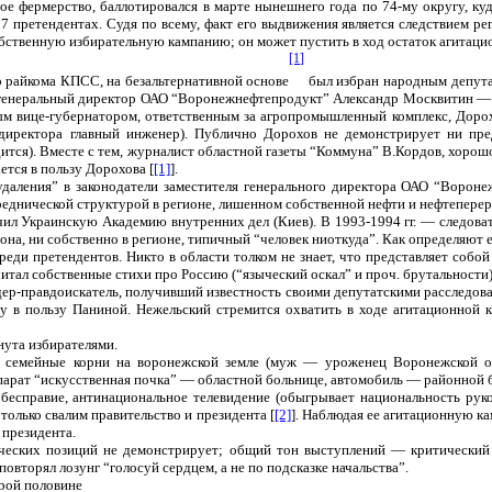
е фермерство, баллотировался в марте нынешнего года по 74-му округу, куд
ри 7 претендентах. Судя по всему, факт его выдвижения является следствием 
бственную избирательную кампанию; он может пустить в ход остаток агитаци
[1]
го райкома КПСС, на безальтернативной основе
был избран народным депута
да генеральный директор ОАО “Воронежнефтепродукт” Александр Москвитин —
м вице-губернатором, ответственным за агропромышленный комплекс, Дорохов
 директора главный инженер). Публично Дорохов не демонстрирует ни пр
ся). Вместе с тем, журналист областной газеты “Коммуна” В.Кордов, хорошо
тся в пользу Дорохова [
[1]
].
удаления” в законодатели заместителя генерального директора ОАО “Воро
реднической структурой в регионе, лишенном собственной нефти и нефтеперер
чил Украинскую Академию внутренних дел (Киев). В 1993-1994 гг. — следоват
она, ни собственно в регионе, типичный “человек ниоткуда”. Как определяют 
еди претендентов. Никто в области толком не знает, что представляет собой
итал собственные стихи про Россию (“языческий оскал” и проч. брутальности)
йдер-правдоискатель, получивший известность своими депутатскими расследов
 в пользу Паниной. Нежельский стремится охватить в ходе агитационной к
нута избирателями.
ет семейные корни на воронежской земле (муж — уроженец Воронежской о
ппарат “искусственная почка” — областной больнице, автомобиль — районной 
бесправие, антинациональное телевидение (обыгрывает национальность рук
 только свалим правительство и президента [
[2]
]. Наблюдая ее агитационную ка
 президента.
ческих позиций не демонстрирует; общий тон выступлений — критический 
овторял лозунг “голосуй сердцем, а не по подсказке начальства”.
орой половине