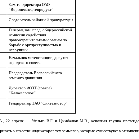
Зам. гендиректора ОАО
“Воронежнефтепродукт”
Следователь районной прокуратуры
Генерал, зам. пред. общероссийской
комиссии содействия
правоохранительным органам по
борьбе с оргпреступностью и
коррупции
Начальник метеостанции, депутат
городского совета
Председатель Всероссийского
земского движения
Директор АОЗТ (совхоз)
“Калачеевское”
Гендиректор ЗАО “Синтезмотор”
В., 22 апреля — Улезько В.Г. и Цымбалюк М.В., основная группа претенд
ивать в качестве индикаторов тех замыслов, которые существуют в отношен