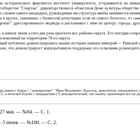
к исторического факультета местного университета, устраивается на ин
ртобществе “Спартак”, директорствовал в областном Доме культуры общества 
о словам самого кандидата, руководимая им структура якобы занимается неким
а в кругах, связанных с бизнесом) репутацию если не самого богатого, то с
прокат” дрессированного медведя и расхаживал с ним по центру города; дру
 к началу июня успел два раза проехать все районы округа. Его поездки со
оложенный на территории 76-го округа.
бящий публично демонстрировать знание истории павших империй — Римской 
оне, что демонстрирует корпоративную поддержку его сельскими руководителя
к давнего борца с “демократами”: “Иван Васильевич Дорохов, заместитель генерального
 в нелегкой борьбе с кандидатами (?) демократической, так сказать, ориентации все же д
 27 мая. — №94. — С. 1.
— 5 июня. — №100. — С. 2.