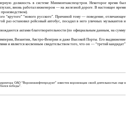
женерную должность в системе Минмонтажспецстроя. Некоторое время был
глухих, вновь работал инженером — на железной дороге. В настоящее время
 производством).
амого “крутого” “нового русского”. Причиной тому — поведение, отличающее
гой раз остановил рейсовый автобус, посадил в него уличных музыкантов и
провождаются актами благотворительности (по официальным данным, на сумму
империи, Византии, Австро-Венгрии и даже Высокой Порты. Его выдвижение
ми и является косвенным свидетельством того, что он — “третий кандидат”
 директора ОАО “Воронежнефтепродукт” известен воронежцам своей деятельностью еще в
обился победы”.