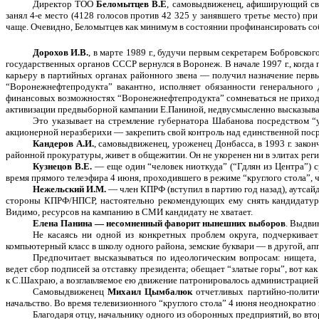
Директор ТОО
Беломытцев В.Е
, самовыдвиженец, афиширующий сво
занял 4-е место (4128 голосов против 42 325 у занявшего третье место) п
чаще. Очевидно, Беломытцев как минимум в состоянии профинансировать со
Дорохов И.В.
, в марте 1989 г., будучи первым секретарем Бобровско
государственных органов СССР вернулся в Воронеж. В начале 1997 г., ког
карьеру в партийных органах районного звена — получил назначение первы
“Воронежнефтепродукта” вакантно, исполняет обязанности генерального
финансовых возможностях “Воронежнефтепродукта” сомневаться не приходит
активизации предвыборной кампании Е.Паниной, недвусмысленно высказывае
Это указывает на стремление губернатора Шабанова посредством “
акционерной неразберихи — закрепить свой контроль над единственной пос
Кандеров А.И.
, самовыдвиженец, уроженец Донбасса, в 1993 г. закон
районной прокуратуры, живет в общежитии. Он не укоренен ни в элитах реги
Кузнецов В.Е.
— еще один “человек ниоткуда” (“Гдлян из Центра”) ср
время прямого телеэфира 4 июня, проходившего в режиме “круглого стола”, ч
Нежельский И.М.
—
член КПРФ (вступил в партию год назад), аутса
стороны КПРФ/НПСР, настоятельно рекомендующих ему снять кандидатуру
Видимо, ресурсов на кампанию в СМИ кандидату не хватает.
Елена Панина — несомненный фаворит нынешних выборов
. Выдви
Не касаясь ни одной из конкретных проблем округа, подчеркива
компьютерный класс в школу одного района, земские буквари — в другой, а
Предпочитает высказываться по идеологическим вопросам: нищета, 
ведет сбор подписей за отставку президента; обещает “златые горы”, вот как
к С.Шахраю, а возглавляемое ею движение патронировалось администрацией
Самовыдвиженец
Михаил Цымбалюк
отчетливых партийно-полити
начальство. Во время телевизионного “круглого стола” 4 июня неоднократно п
Благодаря отцу, начальнику одного из оборонных предприятий, во вт