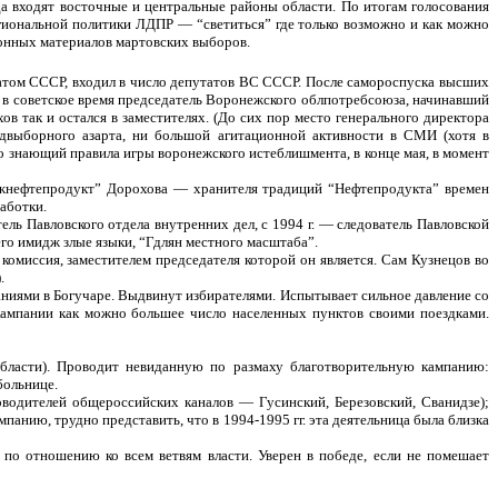
а входят восточные и центральные районы области. По итогам голосования
региональной политики ЛДПР — “светиться” где только возможно и как можно
онных материалов мартовских выборов.
том СССР, входил в число депутатов ВС СССР. После самороспуска высших
 в советское время председатель Воронежского облпотребсоюза, начинавший
 так и остался в заместителях. (До сих пор место генерального директора
едвыборного азарта, ни большой агитационной активности в СМИ (хотя в
 знающий правила игры воронежского истеблишмента, в конце мая, в момент
нежнефтепродукт” Дорохова — хранителя традиций “Нефтепродукта” времен
аботки.
ель Павловского отдела внутренних дел, с 1994 г. — следователь Павловской
его имидж злые языки, “Гдлян местного масштаба”.
 комиссия, заместителем председателя которой он является. Сам Кузнецов во
.
аниями в Богучаре. Выдвинут избирателями. Испытывает сильное давление со
ампании как можно большее число населенных пунктов своими поездками.
бласти). Проводит невиданную по размаху благотворительную кампанию:
больнице.
оводителей общероссийских каналов — Гусинский, Березовский, Сванидзе);
мпанию, трудно представить, что в 1994-1995 гг. эта деятельница была близка
по отношению ко всем ветвям власти. Уверен в победе, если не помешает