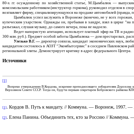
80-х гг. осужденному по хозяйственной статье, М.Цымбалюк — выпускни
комсомольским работником (инструктор горкома), руководил отделом в спо
возглавляет фирму, специализирующуюся на продаже автомобилей (правда, п
Цымбалюк успел заслужить в Воронеже (конечно, не у всех горожан, 
купеческим ухарством. Однажды он, пребывая в хандре, взял в цирке “на 
разъезжал, слушая музыку, до самого вечера, пока не надоело.
Ведет напористую агитацию, использует платный эфир на ТВ и радио;
300 млн. руб.). Предмет особой заботы Цымбалюка — дом престарелых, расп
Улезько В.Г. —
директор совхоза, кандидат экономических наук, лю
кандидатом состоялось в АОЗТ “Экомбытсервис” в соседнем Павловском рай
региональной элиты. Демонстрирует критику в адрес федерального Центра.
Источники
[1]
Вопреки утверждению В.Кордова, искренне преподносящего избирателям Дорохова ка
Верховном Совете СССР. Тогда он, будучи первым секретарем Бобровского райкома КПСС,
. Кордов В. Путь к мандату. // Коммуна. — Воронеж, 1997. —
[1]
. Елена Панина. Объединить тех, кто за Россию // Коммуна. 
[2]