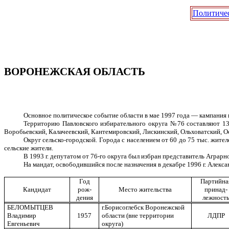
Политиче
ВОРОНЕЖСКАЯ ОБЛАСТЬ
Основное политическое событие области в мае 1997 года — кампания 
Территорию Павловского избирательного округа №76 составляют 1
Воробьевский, Калачеевский, Кантемировский, Лискинский, Ольховатский, О
Округ сельско-городской. Города с населением от 60 до 75 тыс. жите
сельские жители.
В 1993 г. депутатом от 76-го округа был избран представитель Агра
На мандат, освободившийся после назначения в декабре 1996 г. Алек
Год
Партийна
Кандидат
рож-
Место жительства
принад-
дения
лежност
БЕЛОМЫТЦЕВ
г.Борисоглебск Воронежской
Владимир
1957
области (вне территории
ЛДПР
Евгеньевич
округа)