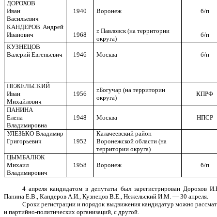
ДОРОХОВ
Иван
1940
Воронеж
б/п
Васильевич
КАНДЕРОВ Андрей
г. Павловск (на территории
Иванович
1968
б/п
округа)
КУЗНЕЦОВ
Валерий Евгеньевич
1946
Москва
б/п
НЕЖЕЛЬСКИЙ
г.Богучар (на территории
Иван
1956
КПРФ
округа)
Михайлович
ПАНИНА
Елена
1948
Москва
НПСР
Владимировна
УЛЕЗЬКО Владимир
Калачеевский район
Григорьевич
1952
Воронежской области (на
территории округа)
ЦЫМБАЛЮК
Михаил
1958
Воронеж
б/п
Владимирович
4 апреля кандидатом в депутаты был зарегистрирован Дорохов И.
Панина Е.В., Кандеров А.И., Кузнецов В.Е., Нежельский И.М. — 30 апреля.
Сроки регистрации и порядок выдвижения кандидатур можно рассматр
и партийно-политических организаций, с другой.