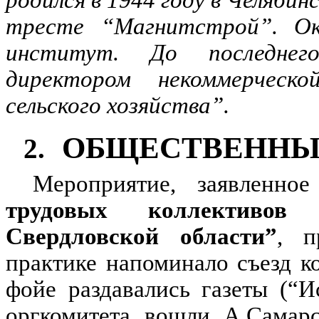
родился в 1944 году в Челяби
тресте “Магнитстрой”. Око
институт. До последнег
директором некоммерческ
сельского хозяйства”.
ОБЩЕСТВЕННЫЕ
2.
Мероприятие, заявленн
трудовых коллективов
Свердловской области”
, п
практике напоминало съезд к
фойе раздавались газеты (“Ис
оргкомитета вошли А.Самарс