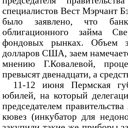
председателя правительст
специалистов Вест Мэрчант Бэ
было заявлено, что банк
облигационного займа Св
фондовых рынках. Объем 
долларов США, заем намечаетс
мнению Г.Ковалевой, проц
превысят двенадцати, а средс
11-12 июня Пермская губ
юбилей, на который делегаци
председателем правительств
кювез (инкубатор для недон
закупили такие же приборы з