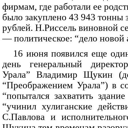
фирмам, где работали ее родст
было закуплено 43 943 тонны 
рублей. Н.Риссель виновной себ
— политическое: “дело новой 
16 июня появился еще один
день генеральный директор
Урала” Владимир Щукин (де
“Преображением Урала”) в с
“попытался захватить здани
“учинил хулиганские действ
С.Павлова и исполнительног
Щукина тем временам разору