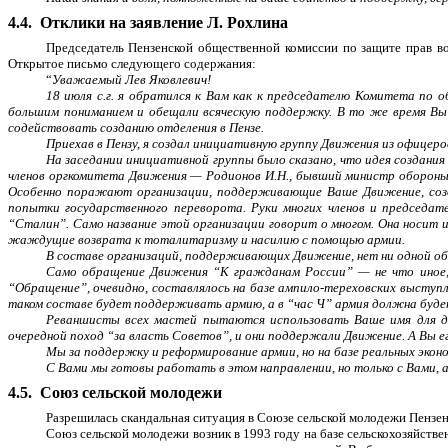
4.4.
Отклики на заявление Л. Рохлина
Председатель Пензенской общественной комиссии по защите прав в
Открытое письмо следующего содержания:
“
Уважаемый Лев Яковлевич!
18 июля с.г. я обратился к Вам как к председателю Комитета по 
большим пониманием и обещали всяческую поддержку. В то же время Вы
содействовать созданию отделения в Пензе.
Приехав в Пензу, я создал инициативную группу Движения из офицер
На заседании инициативной группы было сказано, что идея создания
членов оргкомитета Движения — Родионов И.Н., бывший министр обороны,
Особенно поражают организации, поддерживающие Ваше Движение, создаю
попытки государственного переворота. Руки многих членов и председа
“Сталин”. Само название этой организации говорит о многом. Она носит 
жаждущие возврата к тоталитаризму и насилию с помощью армии.
В составе организаций, поддерживающих Движение, нет ни одной о
Само обращение Движения “К гражданам России” — не что иное, 
“Обращение”, очевидно, составлялось на базе ампило-тереховских выступ
таком составе будет поддерживать армию, а в “час Ч” армия должна бу
Реваншисты всех мастей пытаются использовать Ваше имя для до
очередной поход “за власть Советов”, и они поддержали Движение. А Вы ег
Мы за поддержку и реформирование армии, но на базе реальных экон
С Вами мы готовы работать в этом направлении, но только с Вами, а
4.5.
Союз сельской молодежи
Разрешилась скандальная ситуация в Союзе сельской молодежи Пензен
Союз сельской молодежи возник в 1993 году на базе сельскохозяйств