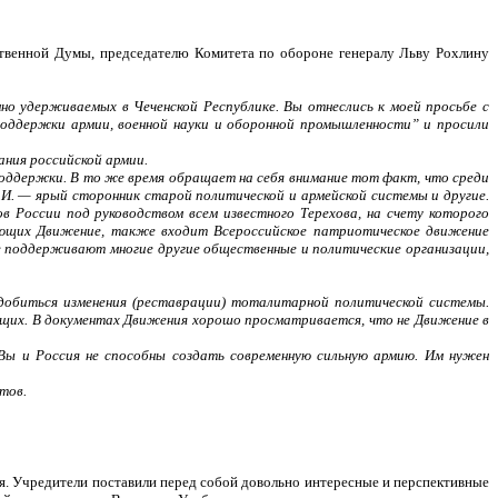
твенной Думы, председателю Комитета по обороне генералу Льву Рохлину
но удерживаемых в Чеченской Республике. Вы отнеслись к моей просьбе с
оддержки армии, военной науки и оборонной промышленности” и просили
ания российской армии.
 поддержки. В то же время обращает на себя внимание тот факт, что среди
И. — ярый сторонник старой политической и армейской системы и другие.
 России под руководством всем известного Терехова, на счету которого
вающих Движение, также входит Всероссийское патриотическое движение
ие поддерживают многие другие общественные и политические организации,
добиться изменения (реставрации) тоталитарной политической системы.
жащих. В документах Движения хорошо просматривается, что не Движение в
ы и Россия не способны создать современную сильную армию. Им нужен
тов.
ия. Учредители поставили перед собой довольно интересные и перспективные