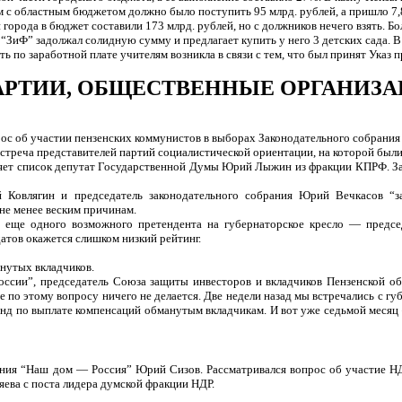
ам с областным бюджетом должно было поступить 95 млрд. рублей, а пришло 7,
орода в бюджет составили 173 млрд. рублей, но с должников нечего взять. Бо
“ЗиФ” задолжал солидную сумму и предлагает купить у него 3 детских сада. В
ь по заработной плате учителям возникла в связи с тем, что был принят Указ
АРТИИ, ОБЩЕСТВЕННЫЕ ОРГАНИЗ
с об участии пензенских коммунистов в выборах Законодательного собрания 
стреча представителей партий социалистической ориентации, на которой был
вляет список депутат Государственной Думы Юрий Лыжин из фракции КПРФ. За 
Ковлягин и председатель законодательного собрания Юрий Вечкасов “за
не менее веским причинам.
 еще одного возможного претендента на губернаторское кресло — предсе
датов окажется слишком низкий рейтинг.
нутых вкладчиков.
оссии”, председатель Союза защиты инвесторов и вкладчиков Пензенской о
 по этому вопросу ничего не делается. Две недели назад мы встречались с гу
онд по выплате компенсаций обманутым вкладчикам. И вот уже седьмой месяц 
ения “Наш дом — Россия” Юрий Сизов. Рассматривался вопрос об участие НД
яева с поста лидера думской фракции НДР.