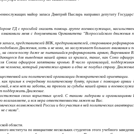
оеннослужащих майор запаса Дмитрий Пысларь направил депутату Государс
обороне ГД с просьбой оказать помощь группе военнослужащих, насильствен
 ознакомили меня с документами Оргкомитета “Всероссийского движения п
ов запаса, представителей ВПК, предпринимателей, сторонников реформиров
 подобного Движения, хоть и не нова, но заслуживает большого внимания и
 на своем посту даже не пытавшийся реформировать армию, Варенников В.
щееся для выведения нашей армии из кризиса, такие, как Союз офицеров
теля Союза офицеров запятнаны кровью. В число организаций, поддержи
имя человека, который уничтожил армию и едва не погубил страну. Движен
бщественной или политической организации демократической ориентации.
как призыв к очередному политическому бунту, призыв с помощью армии 
лений, в нем нет ни заботы, ни тревоги за судьбы нашей армии и военнослу
дет поддержать Движение.
стижения своих корыстных целей. С такими лидерами и организациями В
о возглавляете, и вся мера ответственности ляжет на Вас.
омических возможностей России и без участия в ней политических авантюрис
 не с ними
”.
ской области.
енного института по инициативе нескольких студентов этого учебного заведен