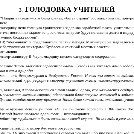
ГОЛОДОВКА УЧИТЕЛЕЙ
3.
“Нищий учитель — это бездуховная, убогая страна” состоялся митинг, приур
нева.
голодовку меня толкнула хроническая задержка заработной платы учителям и 
тели постоянно задают вопрос о том, когда же будут погашены долги и выдад
ложению бюджетников”.
ПР, “яблочники” и представители партии Лебедя. Митингующие задавались 
с бастующими шахтерами Кузбасса и критикой местных властей.
ить акцию.
премьер-министру В. Черномырдину письмо следующего содержания:
получие детей являются первостепенными. Сегодня мы заявляем вам о недоп
ина и сама природа.
ь — это бескультурная и бездуховная Россия. И если мы хотим ее видеть
кономический курс реформ в сторону улучшения жизни человека-труженика.
 заявления, и сорганизоваться в тот главный орган, что называется сердце
ь всасывает энергию страны, обеспечивая благополучие москвичей и забыва
Для нас сегодня мало шоу-программ. Наши дети хотят есть, отдыхать, учит
му не нужные дети и учителя. Или вы считаете зарплату в 300 тысяч до
й народ достоин своего правителя — так говорится.
 дайте ему трудиться и быть хозяином в своей стране. Но мы видим уже ми
ать детей. Это позор для главы государства!
нить. Он это знает и собирается сегодня с силами, ибо прозрение приходит 