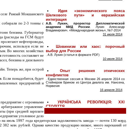
в селе Рамзай Мокшанского
 собирали по 2-3 тонны с
тонн бензина. Губернатор
ода (расходы на ГСМ будут
й пролегают нефтепроводы,
рючим, используя если не
тым. Во многих хозяйствах
я готовность составляет не
асел, бензина и дизельного
йн. Теперь же, при острой
. Если понадобится, будет
омышленных предприятий и
в предприятие с огромными
 арбитражное управление.
аты (при средней зарплате
редприятия уголовное дело
 на июль 1997 года кредиторская задолженность завода — почти 130 млрд.
2 382 млн. рублей. Однако качество продукцию низкое, много нареканий от