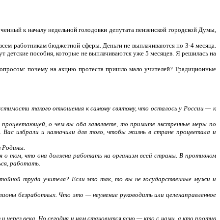
оченный к началу недельной голодовки депутата пензенской городской Думы,
всем работникам бюджетной сферы. Деньги не выплачиваются по 3-4 месяца.
ут детские пособия, которые не выплачиваются уже 5 месяцев. Я решилась на
вопросом: почему на акцию протеста пришло мало учителей? Традиционные
устимости такого отношения к самому святому, что осталось у России — к
 процветающей, о чем вы оба заявляете, то примите экстренные меры по
 Вас избрали и назначили для того, чтобы жизнь в стране процветала и
м Родины.
я о том, что она должна работать на организм всей страны. В противном
ься, работать.
стойной труда учителя? Если это так, то вы не государственные мужи и
ллионы безработных. Что это — неумение руководить или целенаправленное
и через века. Но сегодня и нам становится ясно — кто с нами, а кто против