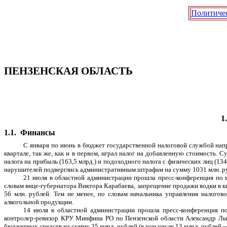
Политиче
ПЕНЗЕНСКАЯ ОБЛАСТЬ
1.
1.1.
Финансы
С января по июнь в бюджет государственной налоговой службой напра
квартале, так же, как и в первом, играл налог на добавленную стоимость.
налога на прибыль (163,5 млрд.) и подоходного налога с физических лиц (13
нарушителей подверглись административным штрафам на сумму 1031 млн. р
21 июля в областной администрации прошла пресс-конференция по в
словам вице-губернатора Виктора Карабаева, запрещение продажи водки в к
56 млн. рублей. Тем не менее, по словам начальника управления налого
алкогольной продукции.
14 июля в областной администрации прошла пресс-конференция по
контролер-ревизор КРУ Минфина РО по Пензенской области Александр Лыч
бюджетных средств на сумму 35 млрд. рублей (в том числе 13 млрд. рублей 