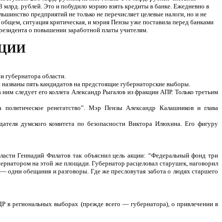
8 млрд. рублей. Это и побудило мэрию взять кредиты в банке. Ежедневно в
льшинство предприятий не только не перечисляет целевые налоги, но и не
 общем, ситуация критическая, и мэрия Пензы уже поставила перед банками
 президента о повышении заработной платы учителям.
АЦИИ
и губернатора области.
и названы пять кандидатов на предстоящие губернаторские выборы.
ним следует его коллега Александр Рыгалов из фракции АПР. Только третьим
 политическое ренегатство”. Мэр Пензы Александр Калашников и глава
дателя думского комитета по безопасности Виктора Илюхина. Его фигуру
бласти Геннадий Филатов так объяснил цель акции: “Федеральный фонд три
бернатором на этой же площади. Губернатор расцеловал старушек, наговорил
— одни обещания и разговоры. Где же пресловутая забота о людях старшего
Р в региональных выборах (прежде всего — губернатора), о привлечении в