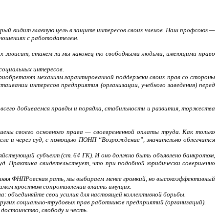
рый видит главную цель в защите интересов своих членов. Наш профсоюз —
тношениях с работодателем.
их зависит, станем ли мы наконец-то свободными людьми, имеющими право
социальных интересов.
 приобретают механизм гарантированной поддержки своих прав со стороны
аивании интересов предприятия (организации, учебного заведения) перед
всего добиваемся правды и порядка, стабильности и развития, торжества
шены своего основного права — своевременной оплаты труда. Как только
сле и через суд, с помощью ПОНП “Возрождение”, значительно облегчится
зяйствующий субъект (ст. 64 ГК). И оно должно быть объявлено банкротом,
суд. Практика свидетельствует, что при подобной юридически совершенно
шняя ФНПРовская рать, мы выбираем менее громкий, но высокоэффективный
 самом яростном сопротивлении власть имущих.
а: объединяйте свои усилия для настоящей коллективной борьбы.
ругих социально-трудовых прав работников предприятий (организаций).
 достоинство, свободу и честь.