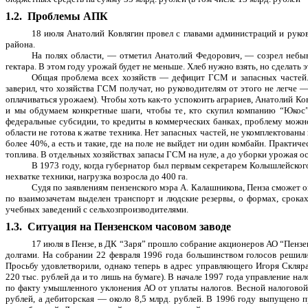
1.2.
Проблемы АПК
18 июля Анатолий Ковлягин провел с главами администраций и руко
района.
На полях области, — отметил Анатолий Федорович, — созрел небыва
гектара. В этом году урожай будет не меньше. Хлеб нужно взять, но сделать 
Общая проблема всех хозяйств — дефицит ГСМ и запасных частей. 
заверил, что хозяйства ГСМ получат, но руководителям от этого не легче 
оплачиваться урожаем). Чтобы хоть как-то успокоить аграриев, Анатолий К
и мы обдумаем конкретные шаги, чтобы те, кто скупил компанию “Юкос”,
федеральные субсидии, то кредиты в коммерческих банках, проблему можно
области не готова к жатве техника. Нет запасных частей, не укомплектованы
более 40%, а есть и такие, где на поле не выйдет ни один комбайн. Практич
топлива. В отдельных хозяйствах запасы ГСМ на нуле, а до уборки урожая о
В 1973 году, когда губернатор был первым секретарем Колышлейского
нехватке техники, нагрузка возросла до 400 га.
Судя по заявлениям пензенского мэра А. Калашникова, Пенза сможет 
по взаимозачетам выделен транспорт и людские резервы, о формах, срок
учебных заведений с сельхозпроизводителями.
1.3.
Ситуация на Пензенском часовом заводе
17 июля в Пензе, в ДК “Заря” прошло собрание акционеров АО “Пензе
долгами. На собрании 22 февраля 1996 года большинством голосов решил
Просьбу удовлетворили, однако теперь в адрес управляющего Игоря Скляр
220 тыс. рублей да и то лишь на бумаге). В начале 1997 года управление н
по факту умышленного уклонения АО от уплаты налогов. Весной налоговой
рублей, а дебиторская — около 8,5 млрд. рублей. В 1996 году выпущено п