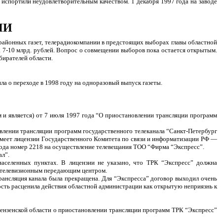
испортили неудовлетворительным качеством. 1 декабря 1997 года на заводе
ИИ
районных газет, телерадиокомпании в предстоящих выборах главы областной
 7-10 млрд. рублей. Вопрос о совмещении выборов пока остается открытым.
бирателей области.
а о переходе в 1998 году на одноразовый выпуск газеты.
 и является) от 7 июля 1997 года “О приостановлении трансляции программ
влении трансляции программ государственного телеканала “Санкт-Петербург
меет лицензии Государственного Комитета по связи и информатизации РФ —
 года номер 2218 на осуществление телевещания ТОО “Фирма “Экспресс”.
ал”.
аселенных пунктах. В лицензии не указано, что ТРК “Экспресс” должна
иотелевизионным передающим центром.
трансляция канала была прекращена. Для “Экспресса” договор выходил очень
ность расценила действия областной администрации как открытую неприязнь к
ензенской области о приостановлении трансляции программ ТРК “Экспресс”