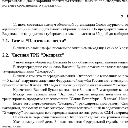
потребителей. Даже хороший правительственный заказ на производство час
истекает срок внешнего управления.
2.
11 июля состоялся пленум областной организации Союза журналистов
администрации и Законодательного собрания области. По предварительным 
Выдвижение кандидатов в губернаторы заканчивается за 35 дней до выборов,
2.1.
Газета “Пензенские вести”
В связи со сложным финансовым положением выходящая сейчас 3 раза 
2.2.
Частная ТРК “Экспресс”
7 июля вице-губернатор Василий Букин объявил о прекращении вещан
В подтверждение своих слов Василий Букин огласил протокол заседа
телерадиокомпании “Экспресс”:
В связи с тем, что телерадиокомпания “Экспресс” не выполнила мно
— 5 канал”, нарушила лицензию Федеральной службы России по телевидени
приостановить с 8 июля 1997 года трансляции программ телеканала “Экспре
Кроме того, Василий Букин заявил, что с 8 июля на 7-м метровом кан
Между тем телекомпания “Экспресс” совсем недавно получила ли
транслировать программы телекомпании “Санкт-Петербург — 5 канал”. Ниче
Более того, первоначально “Экспресс” транслировал программы “Санк
накладным, поскольку только электроэнергии телевизионный передатчик съед
“Экспрессу” или как один из очередных шагов по контролю за СМИ в период
Не сумев за годы существования “Экспресса” сделать его ручным кан
Уже на следующий день, 8 июля, комиссия Федеральной службы по т
незаконным.