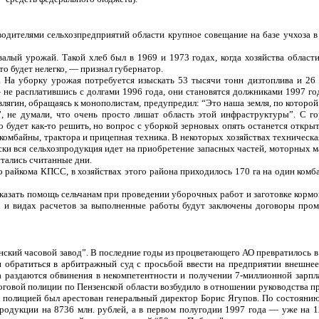
водителями сельхозпредприятий области крупное совещание на базе учхоза 
лый урожай. Такой хлеб был в 1969 и 1973 годах, когда хозяйства области
это будет нелегко, — признал губернатор.
На уборку урожая потребуется изыскать 53 тысячи тонн дизтоплива и 26 
— не расплатившись с долгами 1996 года, они становятся должниками 1997 г
овлягин, обращаясь к монополистам, предупредил: “Это наша земля, по которо
 не думали, что очень просто лишат область этой инфраструктуры”. С го
 будет как-то решить, но вопрос с уборкой зерновых опять останется откры
 комбайны, трактора и прицепная техника. В некоторых хозяйствах техническа
ески вся сельхозпродукция идет на приобретение запасных частей, моторных м
стались считанные дни.
 райкома КПСС, в хозяйствах этого района приходилось 170 га на один комба
оказать помощь сельчанам при проведении уборочных работ и заготовке кормов
ах и видах расчетов за выполненные работы будут заключены договоры пр
нский часовой завод”. В последние годы из процветающего АО превратилось 
и обратиться в арбитражный суд с просьбой ввести на предприятии внешнее
а раздаются обвинения в некомпетентности и получении 7-миллионной зарпл
алоговой полиции по Пензенской области возбудило в отношении руководства п
 полицией был арестован генеральный директор Борис Ягупов. По состоянию
родукции на 8736 млн. рублей, а в первом полугодии 1997 года — уже на 1