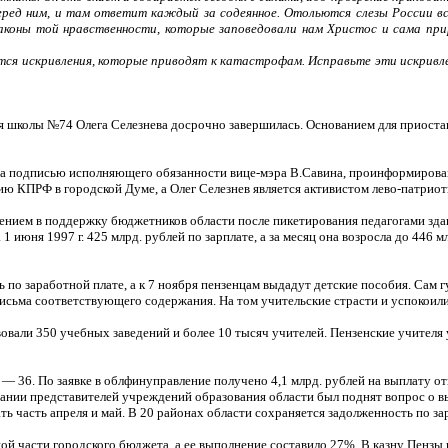
перед ним, и там ответит каждый за содеянное. Отольются слезы России вс
законы той нравственности, которые заповедовали нам Христос и сама при
ся искривления, которые приводят к катастрофам. Исправьте эти искривлен
 школы №74 Олега Селезнева досрочно завершилась. Основанием для приостано
т за подписью исполняющего обязанности вице-мэра В.Савина, проинформир
ю КПРФ в городской Думе, а Олег Селезнев является активистом лево-патриот
ением в поддержку бюджетников области после пикетирования педагогами зд
июня 1997 г. 425 млрд. рублей по зарплате, а за месяц она возросла до 446 мл
 по заработной плате, а к 7 ноября пензенцам выдадут детские пособия. Сам 
письма соответствующего содержания. На том учительские страсти и успокоили
вовали 350 учебных заведений и более 10 тысяч учителей. Пензенские учителя 
 — 36. По заявке в облфинуправление получено 4,1 млрд. рублей на выплату о
нии представителей учреждений образования области был поднят вопрос о вы
ь часть апреля и май. В 20 районах области сохраняется задолженность по зар
части городского бюджета, а ее выполнение составило 27%. В казну Пензы п