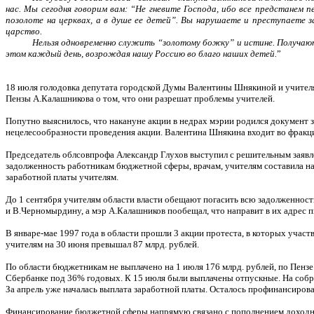
нас. Мы сегодня говорим вам: “Не гневите Господа, ибо все предстанем 
позолоте на церквах, а в душе ее детей”. Вы нарушаете и преступаете 
царство.
Нельзя одновременно служить “золотому божку” и истине. Получают
этом каждый день, возрождая нашу Россию во благо наших детей.
”
18 июля голодовка депутата городской Думы Валентины Шнякиной и учителя
Пензы А.Калашникова о том, что они разрешат проблемы учителей.
Попутно выяснилось, что накануне акции в недрах мэрии родился докумен
нецелесообразности проведения акции. Валентина Шнякина входит во фракци
Председатель облсовпрофа Александр Глухов выступил с решительным заявл
задолженность работникам бюджетной сферы, врачам, учителям составила на 1 
заработной платы учителям.
До 1 сентября учителям области власти обещают погасить всю задолженность
и В.Черномырдину, а мэр А.Калашников пообещал, что направит в их адрес 
В январе-мае 1997 года в области прошли 3 акции протеста, в которых участ
учителям на 30 июня превышал 87 млрд. рублей.
По области бюджетникам не выплачено на 1 июля 176 млрд. рублей, по Пензе
Сбербанке под 36% годовых. К 15 июля были выплачены отпускные. На собра
За апрель уже началась выплата заработной платы. Осталось профинансироват
Финансирование бюджетной сферы напрямую связано с пополнением доходной 