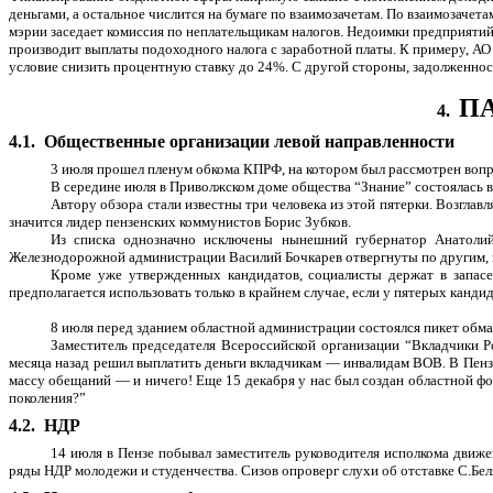
деньгами, а остальное числится на бумаге по взаимозачетам. По взаимозачет
мэрии заседает комиссия по неплательщикам налогов. Недоимки предприятий г
производит выплаты подоходного налога с заработной платы. К примеру, АО 
условие снизить процентную ставку до 24%. С другой стороны, задолженност
П
4.
4.1.
Общественные организации левой направленности
3 июля прошел пленум обкома КПРФ, на котором был рассмотрен вопро
В середине июля в Приволжском доме общества “Знание” состоялась в
Автору обзора стали известны три человека из этой пятерки. Возгла
значится лидер пензенских коммунистов Борис Зубков.
Из списка однозначно исключены нынешний губернатор Анатолий 
Железнодорожной администрации Василий Бочкарев отвергнуты по другим, 
Кроме уже утвержденных кандидатов, социалисты держат в запасе
предполагается использовать только в крайнем случае, если у пятерых канди
8 июля перед зданием областной администрации состоялся пикет обма
Заместитель председателя Всероссийской организации “Вкладчики Р
месяца назад решил выплатить деньги вкладчикам — инвалидам ВОВ. В Пензе
массу обещаний — и ничего! Еще 15 декабря у нас был создан областной ф
поколения?”
4.2.
НДР
14 июля в Пензе побывал заместитель руководителя исполкома движ
ряды НДР молодежи и студенчества. Сизов опроверг слухи об отставке С.Бел