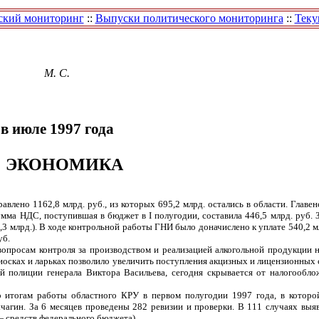
ский мониторинг
::
Выпуски политического мониторинга
::
Теку
М. С.
в июле 1997 года
ЭКОНОМИКА
влено 1162,8 млрд. руб., из которых 695,2 млрд. остались в области. Глав
 Сумма НДС, поступившая в бюджет в I полугодии, составила 446,5 млрд. руб.
4,3 млрд.). В ходе контрольной работы ГНИ было доначислено к уплате 540,2 м
уб.
опросам контроля за производством и реализацией алкогольной продукции н
иосках и ларьках позволило увеличить поступления акцизных и лицензионных с
вой полиции генерала Виктора Васильева, сегодня скрывается от налогообл
 итогам работы областного КРУ в первом полугодии 1997 года, в которо
агин. За 6 месяцев проведены 282 ревизии и проверки. В 111 случаях выя
— средств федерального бюджета).