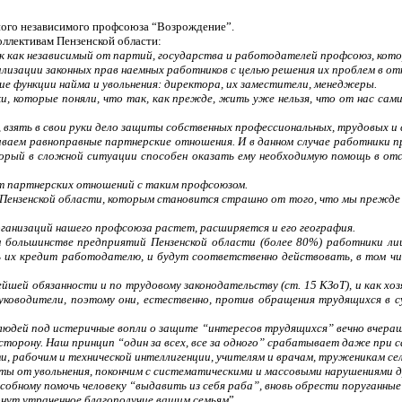
тного независимого профсоюза “Возрождение”.
ллективам Пензенской области:
 как независимый от партий, государства и работодателей профсоюз, кото
лизации законных прав наемных работников с целью решения их проблем в о
е функции найма и увольнения: директора, их заместители, менеджеры.
и, которые поняли, что так, как прежде, жить уже нельзя, что от нас сам
 взять в свои руки дело защиты собственных профессиональных, трудовых и 
иваем равноправные партнерские отношения. И в данном случае работники
орый в сложной ситуации способен оказать ему необходимую помощь в отст
т партнерских отношений с таким профсоюзом.
Пензенской области, которым становится страшно от того, что мы прежде 
рганизаций нашего профсоюза растет, расширяется и его география.
 большинстве предприятий Пензенской области (более 80%) работники ли
 их кредит работодателю, и будут соответственно действовать, в том чи
ейшей обязанности и по трудовому законодательству (ст. 15 КЗоТ), и как хо
руководители, поэтому они, естественно, против обращения трудящихся в 
людей под истеричные вопли о защите “интересов трудящихся” вечно вчера
 сторону. Наш принцип “один за всех, все за одного” срабатывает даже при
 рабочим и технической интеллигенции, учителям и врачам, труженикам сел
ты от увольнения, покончим с систематическими и массовыми нарушениями д
собному помочь человеку “выдавить из себя раба”, вновь обрести поруганные
рнут утраченное благополучие вашим семьям
”.