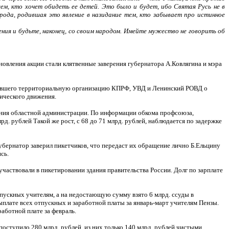
ем, кто хочет обидеть ее детей. Это было и будет, ибо Святая Русь не в
рода, родившая это явление в назидание тем, кто забывает про истинное
ия и будьте, наконец, со своим народом. Имейте мужество не говорить об
вления акции стали клятвенные заверения губернатора А.Ковлягина и мэра
овавшего территориальную организацию КПРФ, УВД и Ленинский РОВД о
ического движения.
ания областной администрации. По информации обкома профсоюза,
рд. рублей Такой же рост, с 68 до 71 млрд. рублей, наблюдается по задержке
губернатор заверил пикетчиков, что передаст их обращение лично Б.Ельцину
сь.
участвовали в пикетировании здания правительства России. Долг по зарплате
тпускных учителям, а на недостающую сумму взято 6 млрд. ссуды в
плате всех отпускных и заработной платы за январь-март учителям Пензы.
аботной плате за февраль.
оступило 280 млрд. рублей, из них только 140 млрд. рублей чистыми