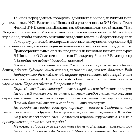
15 июля перед зданием городской администрации под лозунгами типа 
учителя школы №71 Валентины Шнякиной и учителя школы №74 Олега Селез
Член КПРФ Валентина Шнякина так объяснила цель своей акции: “На 
Людям не на что жить. Многие семьи оказались на грани нищеты. Мои избира
эту акцию, чтобы привлечь внимание городских властей к бедственному по
Голодовку учителей поддержали местные коммунисты, отделение ЛД
политические лозунги оппозиции перемежались с выражением солидарности 
Правоохранительные органы предприняли несколько попыток прекрат
В.Шнякина и О.Селезнев направили Президенту России Б.Ельцину и 
“
Господин президент! Господин премьер!
К вам обращается учительство России, для которого жизнь и благо
детям, ибо они будущее нашей страны, самое ценное, что нам доверила Род
Недопустимо дальнейшее обнищание просвещения, ибо нищий учител
спасению положения. А для этого необходимо сменить политический и э
улучшалась. Пора от обещаний перейти к делу.
Пора Москве быть столицей, отвечающей за свои действия, поступки,
На данный момент она не отвечает этим требованиям, так как лиш
случае от излишеств она может превратиться в злокачественную опухоль. 
В такой богатой стране и голодать — это преступно.
Но сегодня мы видим ужасную картину — нищие и бездомные, нико
назовитесь тогда по-другому. Нам будет ясно, кто нами управляет. Кажды
Но у нас народ всегда был и остается народом-тружеником. Только
преступление против своего народа?
Мужчина в России живет уже менее 60 лет. Женщины перестали рож
Но судьбу России всегда “вывозил” Микула Селянинович. Это надо пом