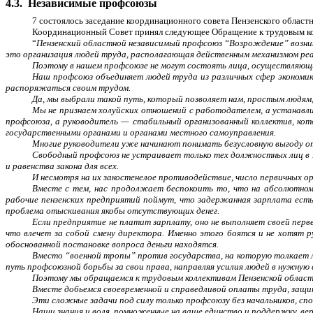
4.3.
Независимые профсоюзы
7 состоялось заседание координационного совета Пензенского облас
Координационный Совет принял следующее Обращение к трудовым ко
“
Пензенский областной независимый профсоюз “Возрождение” возник
это организация людей труда, располагающая действенным механизмом реа
Поэтому в нашем профсоюзе не могут состоять лица, осуществляющи
Наш профсоюз объединяет людей труда из различных сфер экономик
распоряжаться своим трудом.
Да, мы выбрали такой путь, который позволяет нам, простым людям,
Мы не признаем холуйских отношений с работодателем, а устанавл
профсоюза, а руководитель — стабильный организованный коллектив, кот
государственными органами и органами местного самоуправления.
Многие руководители уже начинают понимать безусловную выгоду о
Свободный профсоюз не устраивает только тех должностных лиц в 
и равенства закона для всех.
И несмотря на их закостенелое противодействие, число первичных о
Вместе с тем, нас продолжает беспокоить то, что на абсолютном
рабочие пензенских предприятий поймут, что задержанная зарплата есть
проблема отыскивания якобы отсутствующих денег.
Если предприятие не платит зарплату, оно не выполняет своей перв
что влечет за собой смену директора. Именно этого боятся и не хотят 
обоснованной постановке вопроса деньги находятся.
Вместо “военной тропы” против государства, на которую толкает 
путь профсоюзной борьбы за свои права, направляя усилия людей в нужную
Поэтому мы обращаемся к трудовым коллективам Пензенской области,
Вместе добьемся своевременной и справедливой оплаты труда, защи
Эти сложные задачи под силу только профсоюзу без начальников, спо
Наши знания и воля, помноженные на ваше единство и поддержку, ве