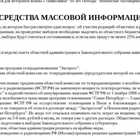
ов для ветеранов войны с символикой “50 лет Победы” пензенские часовщики 
СРЕДСТВА МАССОВОЙ ИНФОРМАЦ
, на котором был рассмотрен один вопрос: об участии редакций областных и 
данным, на проведение выборов необходимо выделить из областного бюджета
 выборы будут считаться состоявшимися, если на них придут не менее 25% из
в неделю газета областной администрации и Законодательного собрания заявил
ия программ телерадиокомпании “Экспресс”.
ния областной комиссии по телерадиовещанию (председателем которой он сам
гочисленные предписания областной комиссии по телерадиовещанию о возобно
ю и радиовещанию (ФСТР РФ) на заявленную мощность телепередатчика, не и
сс” и ходатайствовать об аннулировании лицензии ФСТР РФ от 1 ноября 1996
але возобновится трансляция программ телекомпании “Санкт-Петербург — 5 кан
цензию ФСТР РФ на осуществление телевещания в Пензе и близлежащих н
го не говорится об этом и в договоре между “Экспрессом” и Пензенским рад
т-Петербурга”. Но когда тот отказался оплачивать часть затрат на вещание, 
ает на 5-6 млн. рублей в месяц, не говоря уже о других расходах. Обществен
 подготовки к выборам Законодательного собрания и губернатора.
алом, областная администрация решилась на крайние меры.
елевидению и радиовещанию РФ (Москва) признала решение администрации П