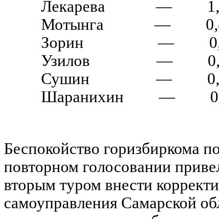
Лекарева
—
1
Мотынга
—
0
Зорин
—
0
Узилов
—
0
Сушин
—
0
Шаранихин
—
0
Беспокойство горизбиркома по
повторном голосовании привел
вторым туром внести корректи
самоуправления Самарской обл