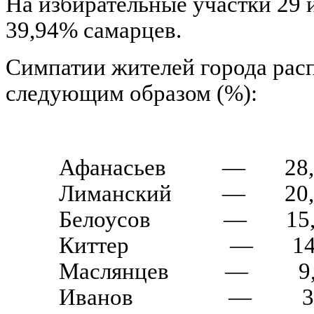
На избирательные участки 29 
39,94% самарцев.
Симпатии жителей города рас
следующим образом (%):
Афанасьев
—
28
Лиманский
—
20
Белоусов
—
15
Киттер
—
14
Маслянцев
—
9
Иванов
—
3