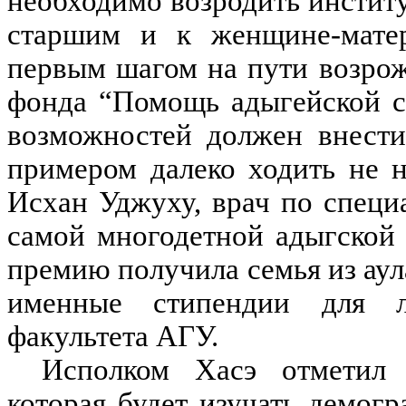
необходимо возродить институ
старшим и к женщине-матер
первым шагом на пути возрож
фонда “Помощь адыгейской с
возможностей должен внести
примером далеко ходить не н
Исхан Уджуху, врач по специ
самой многодетной адыгской 
премию получила семья из аул
именные стипендии для л
факультета АГУ.
Исполком Хасэ отметил 
которая будет изучать демог