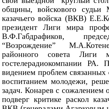
свой выездной “круглый стол
общины, войскового судьи М
казачьего войска (ВКВ) Е.Е.
президент Лиги мира профе
В.Ф.Габдрафиков, пред
“Возрождение” М.А.Котен
районного совета Лиги м
гостелерадиокомпании РА. 
видением проблем связанных
воспитанием молодежи, реше
задач. Конарев с сожалением 
подверг критике раскол каз
ВКВ (генералами Агарковым 