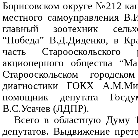
Борисовском округе №212 кан
местного самоуправления В.
главный зоотехник сельхо
“Победа” В.Д.Диденко, в К
часть Старооскольского 
акционерного общества “Ма
Старооскольском город
диагностики ГОКХ А.М.М
помощник депутата Госду
В.С.Усачев (ЛДПР).
Всего в областную Думу 1
депутатов. Выдвижение прет