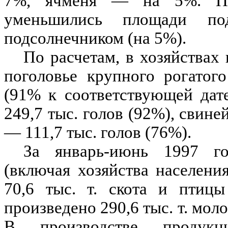
7%, ячменя — на 5%. П
уменьшились площади по
подсолнечником (на 5%).
По расчетам, в хозяйствах 
поголовье крупного рогатого
(91% к соответствующей дат
249,7 тыс. голов (92%), свине
— 111,7 тыс. голов (76%).
За январь-июнь 1997 го
(включая хозяйства населени
70,6 тыс. т. скота и птиц
произведено 290,6 тыс. т. моло
В производстве продукц