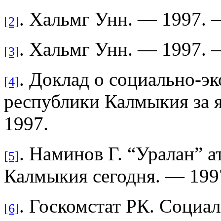
. Хальмг Унн. — 1997. 
[2]
. Хальмг Унн. — 1997. 
[3]
. Доклад о социально-
[4]
республики Калмыкия за я
1997.
. Наминов Г. “Уралан” а
[5]
Калмыкия сегодня. — 199
. Госкомстат РК. Социа
[6]