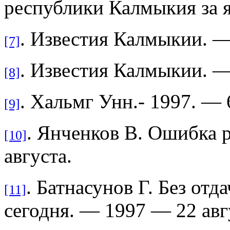
республики Калмыкия за я
. Известия Калмыкии. —
[7]
. Известия Калмыкии. —
[8]
. Хальмг Унн.- 1997. —
[9]
. Янченков В. Ошибка р
[10]
августа.
. Батнасунов Г. Без отд
[11]
сегодня. — 1997 — 22 ав