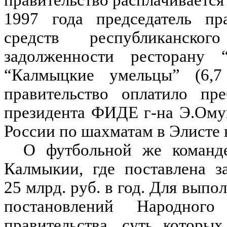
правительство расплачивается 
1997 года председатель пра
средств республиканско
задолженности ресторану 
“Калмыцкие умельцы” (6,7
правительство оплатило п
президента ФИДЕ г-на Э.Ому
России по шахматам в Элисте в
О футбольной же команде
Калмыкии, где поставлена з
25 млрд. руб. в год. Для выпо
постановлений Народно
правительства, суть которы