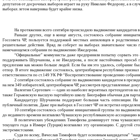
депутатов от досрочных выборов играет на руку Николаю Федорову, а в случа
выборах летом наверняка будет крайне низка.
На протяжении всего сентября происходило выдвижение кандидатов 
Раньше других, еще в конце августа, состоялось собрание иници
Госсовета ЧР, пользуется поддержкой местных анпиловцев и родственн
решительные действия. Вряд ли соберет на выборах значительное число 
намечающемся собрании по выдвижению Ижедерова.
“Официальные” коммунисты даже предприняли попытку сорвать это с
поддерживать Шурчанова, а не Ижедерова, а после настойчивых просьб п
предлогами как можно больше людей. Если бы им это удалось, собрание бы
отпор. В итоге выдвижение состоялось, центризбирком республики признал
ответственности по ст.149 УК РФ “Воспрепятствование проведению собрания
2 сентября состоялось собрание по выдвижению кандидатом в презид
на нем 349 избирателей, центризбирком ЧР, рассмотрев представленные док
Валентин Сергеевич — один из наиболее вероятных претендентов на п
также Горьковскую высшую партийную школу. Биография обычная для партап
Кандидатуру Шурчанова поддержит большая часть оппозиции. На р
публичный политик. Даже при выборах в Госсовет ЧР он встретил определен
10 сентября состоялось собрание инициативной группы по выдвижен
до недавнего времени возглавлял Чувашскую республиканскую ассоциацию 
В политических убеждениях Тимофеева доминирует тема чувашского 
текущего года в Измире (Турция) возглавлял эту организацию. С другой с
экстремистскими.
Судя по всему, Вячеслав Тимофеев будет основным кандидатом” “нац
и для большинства избирателей Тимофеев пока остается “темной лошадкой”, 