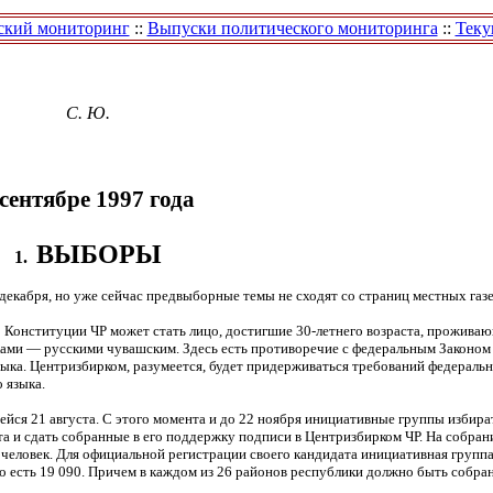
ский мониторинг
::
Выпуски политического мониторинга
::
Теку
С. Ю.
 сентябре 1997 года
ВЫБОРЫ
1.
екабря, но уже сейчас предвыборные темы не сходят со страниц местных газе
о Конституции ЧР может стать лицо, достигшие 30-летнего возраста, прожива
ками — русскими чувашским. Здесь есть противоречие с федеральным Законом
ыка. Центризбирком, разумеется, будет придерживаться требований федерально
 языка.
ейся 21 августа. С этого момента и до 22 ноября инициативные группы избира
а и сдать собранные в его поддержку подписи в Центризбирком ЧР. На собра
 человек. Для официальной регистрации своего кандидата инициативная группа
о есть 19 090. Причем в каждом из 26 районов республики должно быть собра