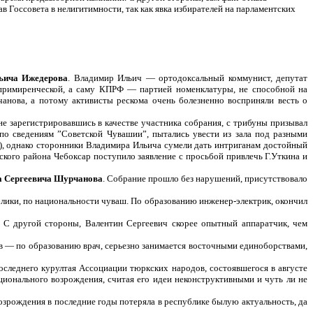
в Госсовета в нелигитимности, так как явка избирателей на парламентских
ьича Ижедерова
. Владимир Ильич — ортодоксальный коммунист, депутат
примиренческой, а саму КПРФ — партией номенклатуры, не способной на
анова, а потому активисты рескома очень болезненно восприняли весть о
 зарегистрировавшись в качестве участника собрания, с трибуны призывал
по сведениям ”Советской Чувашии”, пытались увести из зала под разными
я), однако сторонники Владимира Ильича сумели дать интриганам достойный
кого района Чебоксар поступило заявление с просьбой привлечь Г.Уткина и
а Сергеевича Шурчанова
. Собрание прошло без нарушений, присутствовало
блики, по национальности чуваш. По образованию инженер-электрик, окончил
 С другой стороны, Валентин Сергеевич скорее опытный аппаратчик, чем
в — по образованию врач, серьезно занимается восточными единоборствами,
следнего курултая Ассоциации тюркских народов, состоявшегося в августе
ционального возрождения, считая его идеи неконструктивными и чуть ли не
зрождения в последние годы потеряла в республике былую актуальность, да