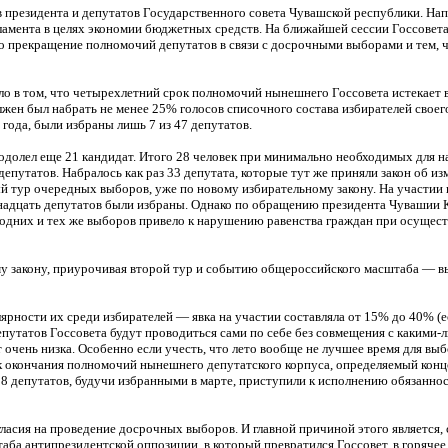
резидента и депутатов Государственного совета Чувашской республики. Напо
амента в целях экономии бюджетных средств. На ближайшей сессии Госсовета
но прекращение полномочий депутатов в связи с досрочными выборами и тем,
ло в том, что четырехлетний срок полномочий нынешнего Госсовета истекает в
жен был набрать не менее 25% голосов списочного состава избирателей своего 
года, были избраны лишь 7 из 47 депутатов.
еодолел еще 21 кандидат. Итого 28 человек при минимально необходимых для н
 депутатов. Набралось как раз 33 депутата, которые тут же приняли закон об и
й тур очередных выборов, уже по новому избирательному закону. На участии 
рнадцать депутатов были избраны. Однако по обращению президента Чувашии 
е одних и тех же выборов привело к нарушению равенства граждан при осущес
му закону, приурочивая второй тур и событию общероссийского масштаба — в
лярности их среди избирателей — явка на участии составляла от 15% до 40% (
путатов Госсовета будут проводиться сами по себе без совмещения с какими-л
 очень низка. Особенно если учесть, что лето вообще не лучшее время для вы
ок окончания полномочий нынешнего депутатского корпуса, определяемый конц
 28 депутатов, будучи избранными в марте, приступили к исполнению обязаннос
огласия на проведение досрочных выборов. И главной причиной этого является,
аба антипрезидентской оппозиции, в который превратился Госсовет, в горячее