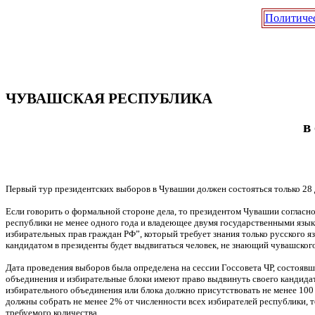
Политиче
ЧУВАШСКАЯ РЕСПУБЛИКА
в
Первый тур президентских выборов в Чувашии должен состояться только 28 д
Если говорить о формальной стороне дела, то президентом Чувашии согласн
республики не менее одного года и владеющее двумя государственными язы
избирательных прав граждан РФ”, который требует знания только русского яз
кандидатом в президенты будет выдвигаться человек, не знающий чувашского
Дата проведения выборов была определена на сессии Госсовета ЧР, состоявш
объединения и избирательные блоки имеют право выдвинуть своего кандидат
избирательного объединения или блока должно присутствовать не менее 100
должны собрать не менее 2% от численности всех избирателей республики, т
требуемого количества.