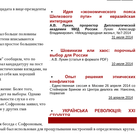
ндидата в вице-президенты
рал больше половины
летени вписываются
рал простое большинство
я” сообщила, что по
рал кандидатуру на пост
стическими взглядами, на
л себя как хороший
.
жение. Более того,
йдет на выборы. Однако
льности слухи о его
ью Софронова заявил, что
 у других глав
ая беседа с Софроновым,
рый был использован для прощупывания настроений в определенных кругах.