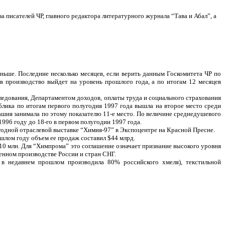
а писателей ЧР, главного редактора литературного журнала “Тава и Абал”, а
еньше. Последние несколько месяцев, если верить данным Госкомитета ЧР по
в производство выйдет на уровень прошлого года, а по итогам 12 месяцев
едования, Департаментом доходов, оплаты труда и социального страхования
ика по итогам первого полугодия 1997 года вышла на второе место среди
вашия занимала по этому показателю 11-е место. По величине среднедушевого
1996 году до 18-го в первом полугодии 1997 года.
одной отраслевой выставке “Химия-97” в Экспоцентре на Красной Пресне.
лом году объем ее продаж составил $44 млрд.
 млн. Для “Химпрома” это соглашение означает признание высокого уровня
енном производстве России и стран СНГ.
в недавнем прошлом производила 80% российского хмеля), текстильной