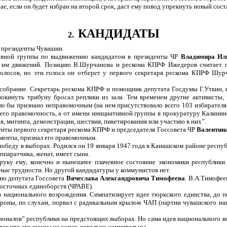
е, если он будет избран на второй срок, даст ему повод упрекнуть новый соста
КАНДИДАТЫ
2.
в президенты Чувашии.
ативной группы по выдвижению кандидатом в президенты ЧР
Владимира Ил
ых им движений. Позицию В.Шурчанова и рескома КПРФ Ижедеров считает 
голосов, но эти голоса он отберет у первого секретаря рескома КПРФ Шурч
обрание. Секретарь рескома КПРФ и помощник депутата Госдумы Г.Уткин, не
окинуть трибуну бросал реплики из зала. Тем временем другие активисты, 
ло бы признано неправомочным (на нем присутствовало всего 103 избирател
 его правомочность, а от имени инициативной группы в прокуратуру Калининс
, митинга, демонстрации, шествия, пикетирования или участию в них”.
енты первого секретаря рескома КПРФ и председателя Госсовета ЧР
Валентин
ументы, признал его правомочным.
обеду в выборах. Родился он 19 января 1947 года в Канашском районе респу
паратчика, женат, имеет сына.
уку ему, конечно и нынешнее плачевное состояние экономики республики.
ные трудности. Но другой кандидатуры у коммунистов нет.
ию депутата Госсовета
Вячеслава Александровича Тимофеева
. В.А.Тимофее
восточных единоборств (ЧРАВЕ).
национального возрождения. Симпатизирует идее тюркского единства, до по
тороны, по слухам, порвал с радикальным крылом ЧАП (партии чувашского на
ионалов” республики на предстоящих выборах. Но сама идея национального во
так что его шансы на успех довольно сомнительны.