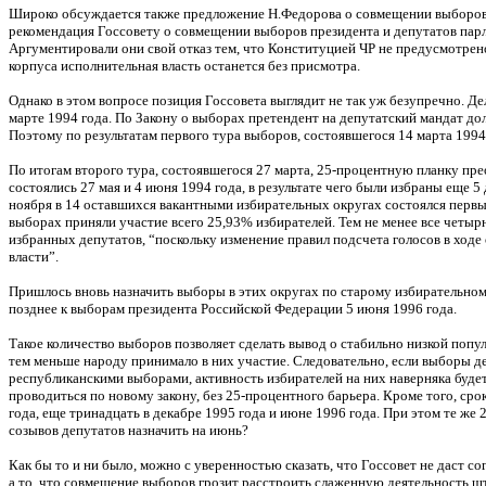
Широко обсуждается также предложение Н.Федорова о совмещении выборов п
рекомендация Госсовету о совмещении выборов президента и депутатов парл
Аргументировали они свой отказ тем, что Конституцией ЧР не предусмотре
корпуса исполнительная власть останется без присмотра.
Однако в этом вопросе позиция Госсовета выглядит не так уж безупречно. Де
марте 1994 года. По Закону о выборах претендент на депутатский мандат дол
Поэтому по результатам первого тура выборов, состоявшегося 14 марта 1994 
По итогам второго тура, состоявшегося 27 марта, 25-процентную планку пр
состоялись 27 мая и 4 июня 1994 года, в результате чего были избраны еще 5
ноября в 14 оставшихся вакантными избирательных округах состоялся первы
выборах приняли участие всего 25,93% избирателей. Тем не менее все четы
избранных депутатов, “поскольку изменение правил подсчета голосов в ход
власти”.
Пришлось вновь назначить выборы в этих округах по старому избирательно
позднее к выборам президента Российской Федерации 5 июня 1996 года.
Такое количество выборов позволяет сделать вывод о стабильно низкой попу
тем меньше народу принимало в них участие. Следовательно, если выборы де
республиканскими выборами, активность избирателей на них наверняка будет
проводиться по новому закону, без 25-процентного барьера. Кроме того, ср
года, еще тринадцать в декабре 1995 года и июне 1996 года. При этом те же
созывов депутатов назначить на июнь?
Как бы то и ни было, можно с уверенностью сказать, что Госсовет не даст с
а то, что совмещение выборов грозит расстроить слаженную деятельность шт