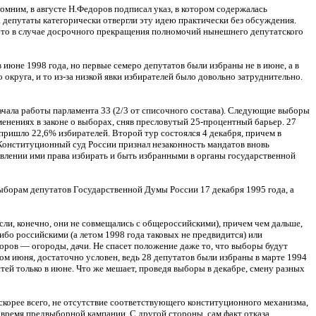
мним, в августе Н.Федоров подписал указ, в котором содержалась
 депутаты категорически отвергли эту идею практически без обсуждения.
 что в случае досрочного прекращения полномочий нынешнего депутатского
 июне 1998 года, но первые семеро депутатов были избраны не в июне, а в
округа, и то из-за низкой явки избирателей было довольно затруднительно.
ачала работы парламента 33 (2/3 от списочного состава). Следующие выборы
зменениях в законе о выборах, сняв пресловутый 25-процентный барьер. 27
пришло 22,6% избирателей. Второй тур состоялся 4 декабря, причем в
Конституционный суд России признал незаконность мандатов вновь
твлении ими права избирать и быть избранными в органы государственной
ыборам депутатов Государственной Думы России 17 декабря 1995 года, а
если, конечно, они не совмещались с общероссийскими), причем чем дальше,
ибо российскими (а летом 1998 года таковых не предвидится) или
боров — огороды, дачи. Не спасет положение даже то, что выборы будут
ом июня, достаточно условен, ведь 28 депутатов были избраны в марте 1994
тей только в июне. Что же мешает, проведя выборы в декабре, смену разных
 скорее всего, не отсутствие соответствующего конституционного механизма,
 время предвыборной кампании. С другой стороны, сам факт отказа