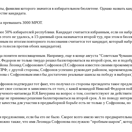
ты, фамилия которого значится в избирательном бюллетене. Однако назвать ка
естве кандидата.
на превышать 3000 МРОТ.
нее 50% избирателей республики. Кандидат считается избранным, если он наб
 этого не удалось, в 15-дневный срок назначается второй тур, при этом в бюл
ным по итогам повторного голосования считается тот кандидат, который наб
ло голосов против обоих кандидатов).
а понятен непосвященным. Например, еще в конце августа “Советская Чуваши
.Федоров не только твердо решил баллотироваться на второй срок, но и подоб
района Леонид Софронович Софронов (Л.Софронов известен своими прокоммуни
ПРФ; с другой стороны, Софронов успешно руководит районом, зарекомендова
дорова с Софроновым имел бы достаточно реальные шансы на победу в выборах)
ронов подтвердил тот факт, что получил со стороны президента такое предло
ит свое согласие в зависимость от того, с какой командой Николай Федоров по
ченого-китаеведа Н.Я.Бичурина на вопрос о том, соответствуют ли действите
еще не принимал решения баллотироваться на второй срок. А по поводу интерв
ачества для участия в предвыборной борьбе есть не только у Софронова, но и
м предложении, если бы его не было. Скорее всего имело место предварительн
зможно также, что имя Леонида Софронова послужило “пробным шаром”, кото