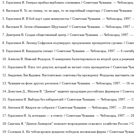
3. Герасимов И. Генерал прибыл вербовать союзников // Советская Чувашия. — Чебоксары
4. Васильев Н. То ли спикер, то ли царь, то ли партийный секретарь // Советская Чуваши
5. Герасимов И. В бой идут одни коммунисты // Советская Чувашия. — Чебоксары, 1997. 
6. Васильев Н. Зачем обманывает Шурчанов? // Советская Чувашия. — Чебоксары, 1997 —
7. Дмитриев В. Создан общественный центр // Советская Чувашия. — Чебоксары, 1997. —
8. Герасимов И. Леонид Софронов подтвердил: предложение президентом сделано // Сове
9. Герасимов И. Кандидаты спешат // Советская Чувашия. — Чебоксары, 1997. — 6 сентя
10. Алексин В. Николай Федоров. О намерении баллотироваться на второй срок я решения
11. Герасимов И. Плох тот депутат, который не мечает стать президентом // Советская Ч
12. Академик Лев Кураков: Настоятельно советовал бы президенту Федорову выставить с
13. Чувашия на фоне других регионов // Советская Чувашия. — Чебоксары, 1997. — 16 с
14. Докучаев Д., Михеев В. “Дюпон” защитит продукцию российских фермеров // Советс
15. Герасимов И. Выборы без избирателей // Советская Чувашия. — Чебоксары, 1997. — 1
16. Антонов И. Кворум не собрался // Советская Чувашия. — Чебоксары, 1997. — 20 сен
17. Герасимов И. За агитацию — к ответу // Советская Чувашия. — Чебоксары, 1997. — 2
18. Смагина Я. “Дюпон-Химпром” поможет возрождению сельского хозяйства России // С
19. Соловьев А. На чебоксарском аукционе победила московская фирма // Советская Чув