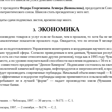
ст президента
Федора Георгиевича Агивера (Коновалова)
, председателя Союз
патриотического союза. Шансов стать президентом у него нет.
 даты сдачи подписных листов, времени еще много.
ЭКОНОМИКА
3.
оизведено товаров и услуг если не больше, чем в прошлом, то хотя бы не м
 аналогичные показатели прошлого года. Ожидается, что по итогам 9 месяце
ки из подготовленного Управлением мониторинга и координации научного иссл
но трудовой сферы. Согласно приведенным в нем данным, Чувашская республ
есть он стал ниже относительно других регионов), тогда как в 1995 году Чу
место, а по уровню покупательной способности населения поднялась с 56-го в 
и совместного предприятия “Дюпон-Химпром”. Подписание состоялось на ежег
ологичной химической продукции, нефтепродуктов и энергоносителей, в прош
дет производить современные гербициды. Начальный объем инвестиций — $10
но эффективные и недорогие гербициды широко применяются в сельскохозяйств
пребывают не в лучшей “форме” — падает производство хмеля (Чувашия 
естные банки.
Чувашия. — Чебоксары, 1997. — 30 августа. — №173. — С. 1.
боксары, 1997. — 2 сентября. — №174. — С. 2.