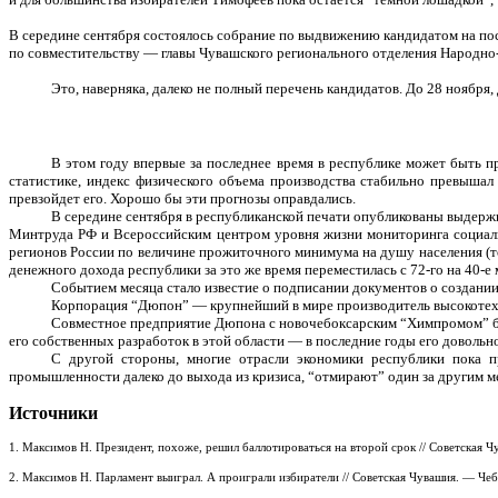
В середине сентября состоялось собрание по выдвижению кандидатом на по
по совместительству — главы Чувашского регионального отделения Народно-
Это, наверняка, далеко не полный перечень кандидатов. До 28 ноября,
В этом году впервые за последнее время в республике может быть пр
статистике, индекс физического объема производства стабильно превышал
превзойдет его. Хорошо бы эти прогнозы оправдались.
В середине сентября в республиканской печати опубликованы выдерж
Минтруда РФ и Всероссийским центром уровня жизни мониторинга социаль
регионов России по величине прожиточного минимума на душу населения (то 
денежного дохода республики за это же время переместилась с 72-го на 40-е 
Событием месяца стало известие о подписании документов о создани
Корпорация “Дюпон” — крупнейший в мире производитель высокотехн
Совместное предприятие Дюпона с новочебоксарским “Химпромом” бу
его собственных разработок в этой области — в последние годы его доволь
С другой стороны, многие отрасли экономики республики пока 
промышленности далеко до выхода из кризиса, “отмирают” один за другим м
Источники
1. Максимов Н. Президент, похоже, решил баллотироваться на второй срок // Советская 
2. Максимов Н. Парламент выиграл. А проиграли избиратели // Советская Чувашия. — Че