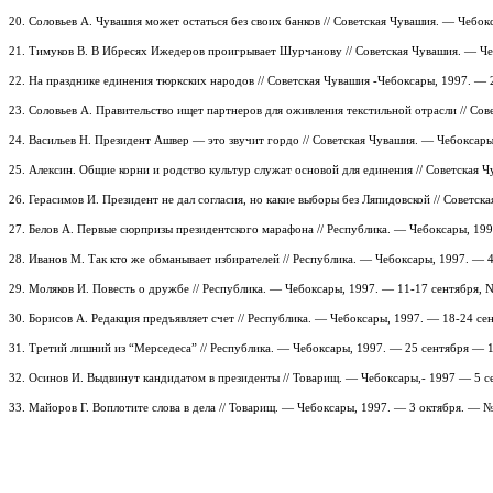
20. Соловьев А. Чувашия может остаться без своих банков // Советская Чувашия. — Чебо
21. Тимуков В. В Ибресях Ижедеров проигрывает Шурчанову // Советская Чувашия. — Че
22. На празднике единения тюркских народов // Советская Чувашия -Чебоксары, 1997. — 
23. Соловьев А. Правительство ищет партнеров для оживления текстильной отрасли // Со
24. Васильев Н. Президент Ашвер — это звучит гордо // Советская Чувашия. — Чебоксар
25. Алексин. Общие корни и родство культур служат основой для единения // Советская 
26. Герасимов И. Президент не дал согласия, но какие выборы без Ляпидовской // Советс
27. Белов А. Первые сюрпризы президентского марафона // Республика. — Чебоксары, 199
28. Иванов М. Так кто же обманывает избирателей // Республика. — Чебоксары, 1997. — 
29. Моляков И. Повесть о дружбе // Республика. — Чебоксары, 1997. — 11-17 сентября, N
30. Борисов А. Редакция предъявляет счет // Республика. — Чебоксары, 1997. — 18-24 се
31. Третий лишний из “Мерседеса” // Республика. — Чебоксары, 1997. — 25 сентября — 
32. Осинов И. Выдвинут кандидатом в президенты // Товарищ. — Чебоксары,- 1997 — 5 с
33. Майоров Г. Воплотите слова в дела // Товарищ. — Чебоксары, 1997. — 3 октября. — №