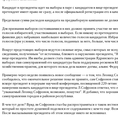
Кандидат в президенты идет на выборы в паре с кандидатом в вице-президен
претендент имеет право не сразу, а после официальной регистрации его в кач
Предельная сумма расходов кандидата на предвыборную кампанию не долж
Для признания выборов состоявшимися в них должно принять участие не ме
голосов избирателей, участвовавших в выборах. Если никому из претендентов
фамилии двух набравших наибольшее количество голосов кандидатов. Избран
голосов (при условии, что число голосов, поданных за него, больше, чем чис
Вокруг предстоящих выборов ведутся сложные игры, смысл которых не всегд
сведениям, полученным “от источника, близкого к окружению президента, “Н
вице-президента. Им якобы должен стать глава администрации Ядринского 
выборах глав самоуправлений его кандидатура была поддержана рескомом К
хозяйственник-практик, для которого польза дела важнее догмы; альянс Фе
Примерно через неделю появилось новое сообщение — о том, что Леонид Соф
сообщалось, что окончательное решение пока не принято, сам Софронов став
вскоре президент в перерыве научной конференции, посвященной 220-летию у
намерении назвать кандидатом в вице-президенты Л.Софронов ответил, что 
“уважаемый Леонид Софронов, возможно, пошутил”. И добавил, что хорошие к
самоуправления городов и районов республики.
В чем тут дело? Вряд ли Софронов стал бы распространяться о таком лестно
который по простоте душевной поделился ее содержанием с кем-то еще. Во
После высказывания президента об этом эпизоде никто не вспоминал.