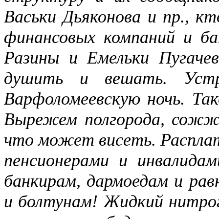
Васьки Дьяконова и пр., к
финансовых компаний и ба
Разины и Емельки Пугачев
душить и вешать. Уст
Варфоломеевскую ночь. Тако
Вырежем полгорода, сожже
что может висеть. Расплат
пенсионерами и инвалида
банкирам, дармоедам и рав
и болтунам! Жидкий нитрог