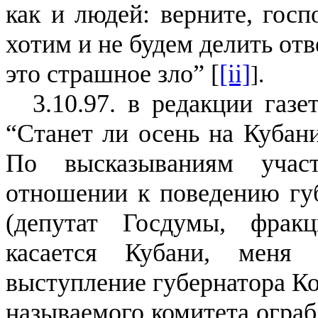
как и людей: верните, госп
хотим и не будем делить отв
это страшное зло” [
[ii]
].
3.10.97. в редакции газ
“Станет ли осень на Кубан
По высказываниям уча
отношении к поведению губе
(депутат Госдумы, фракц
касается Кубани, меня 
выступление губернатора Ко
называемого комитета ограб