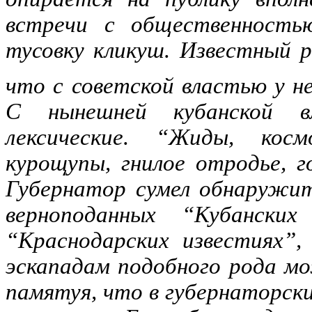
встречи с общественность
тусовку кликуш. Известный 
что с советской властью у н
С нынешней кубанской в
лексические. “Жиды, косм
курощупы, гнилое отродье, 
Губернатор сумел обнаружит
верноподанных “Кубански
“Краснодарских известиях”
эскападам подобного рода м
памятуя, что в губернаторски