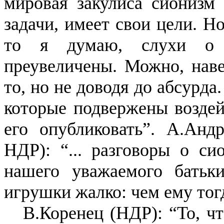
мировая закулиса сионизм 
задачи, имеет свои цели. Н
то я думаю, слухи о с
преувеличены. Можно, наве
то, но не доводя до абсурда
которые подвержены воздей
его опубликовать”. А.Анд
НДР): “... разговоры о с
нашего уважаемого батьк
игрушки жалко: чем ему тог
В.Коренец (НДР): “То, ч