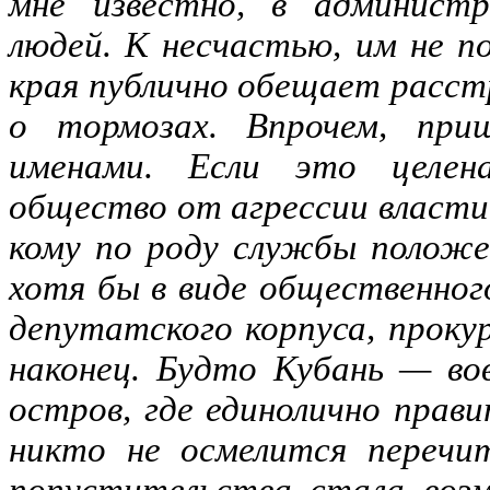
мне известно, в админист
людей. К несчастью, им не по
края публично обещает расст
о тормозах. Впрочем, при
именами. Если это целена
общество от агрессии власти 
кому по роду службы положе
хотя бы в виде общественног
депутатского корпуса, проку
наконец. Будто Кубань — во
остров, где единолично прав
никто не осмелится перечи