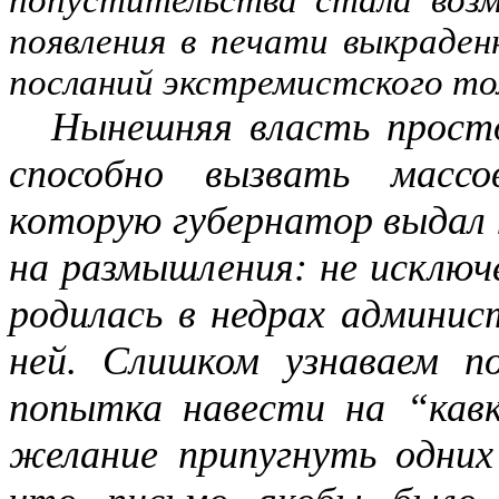
попустительства стала возм
появления в печати выкраде
посланий экстремистского то
Нынешняя власть просто
способно вызвать массов
которую губернатор выдал
на размышления: не исключ
родилась в недрах админист
ней. Слишком узнаваем по
попытка навести на “кавк
желание припугнуть одних