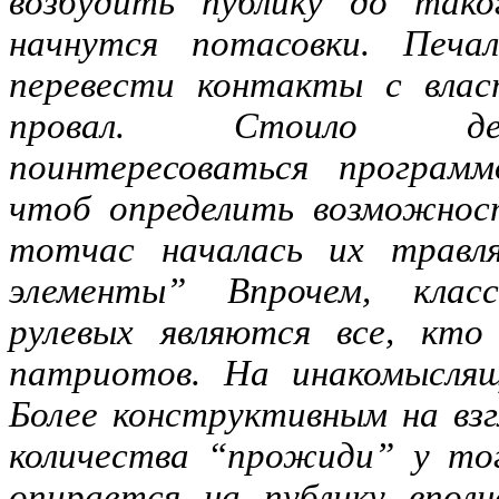
возбудить публику до тако
начнутся потасовки. Печ
перевести контакты с влас
провал. Стоило демо
поинтересоваться программ
чтоб определить возможност
тотчас началась их травля
элементы” Впрочем, клас
рулевых являются все, кто
патриотов. На инакомыслящи
Более конструктивным на взг
количества “прожиди” у тог
опирается на публику вполн