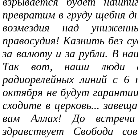
взрывается будет нашпи
превратим в груду щебня д
возмездия над унижен
правосудия! Казнить без су
за валюту и за рубли. В на
Так вот, наши люди с
радиорелейных линий с 6 
октября не будут гарантии
сходите в церковь... завещ
вам Аллах! До встречи
здравствует Свобода со