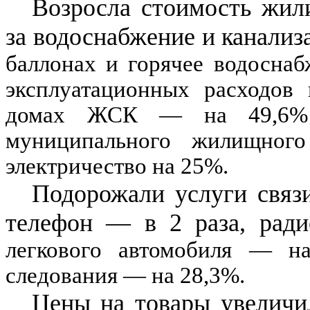
Возросла стоимость жил
за водоснабжение и канали
баллонах и горячее водоснаб
эксплуатационных расходов 
домах ЖСК — на
49,6
муниципального жилищно
электричество на
25
%
.
Подорожали услуги связи
телефон
—
в
2
раза, ради
легкового автомобиля
—
н
следования
—
на
28,3
%
.
Цены на товары увеличи