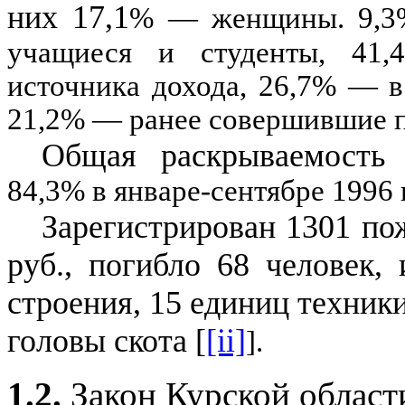
них
17,1
%
—
женщины.
9,
учащиеся и студенты,
41,
источника дохода,
26,7% —
в
21,2
%
—
ранее совершившие
п
Общая раскрываемость 
84,3
%
в январе
-
сентябре
1996
г
Зарегистрирован
1301
пож
руб., погибло
68
человек,
строения,
15
единиц техники
головы скота [
[ii]
]
.
1.2.
Закон Курской област