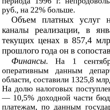
периода
1996
г. непродоволь
руб., на
22
%
больше.
Объем платных услуг н
каналы реализации, в янв
текущих ценах в
857,4
млрд
прошлого года он в сопоста
Финансы
. На
1
сентябр
оперативным данным депар
области, составили
1325,8
млрд
На долю налоговых поступле
— 10,5
%
доходной части бюд
платежам, по данным госуда