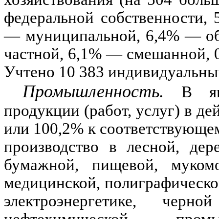
федеральной собственности,
—
муниципальной,
6,4% —
о
частной,
6,1% —
смешанной,
0
Учтено
10 383
индивидуальных
Промышленность.
В ян
продукции (работ, услуг) в д
или
100,2
%
к соответствующем
производство в лесной, дер
бумажной, пищевой, мукомо
медицинской, полиграфическо
электроэнергетике, черн