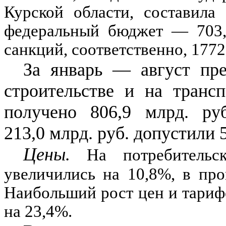
Курской области, составила
федеральный бюджет
— 703
санкций, соответственно,
1772
За январь
—
август пр
строительстве и на транс
получено
806,9
млрд. руб
213,0
млрд. руб. допустили
5
Цены.
На потребительс
увеличились на
10,8
%
, в пр
Наибольший рост цен и тариф
на
23,4
%
.