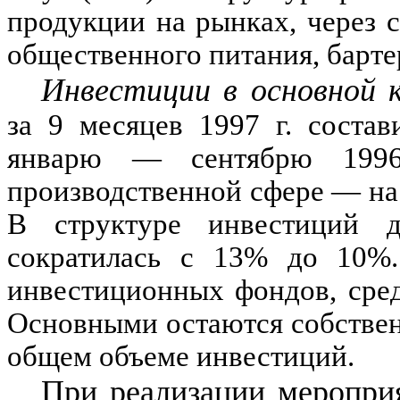
продукции на рынках, через 
общественного питания, барте
Инвестиции в основной 
за
9
месяцев
1997
г. состав
январю
—
сентябрю
199
производственной сфере
—
на
В структуре инвестиций д
сократилась с
13%
до
10
%
инвестиционных фондов, сре
Основными остаются собствен
общем объеме инвестиций.
При реализации меропри