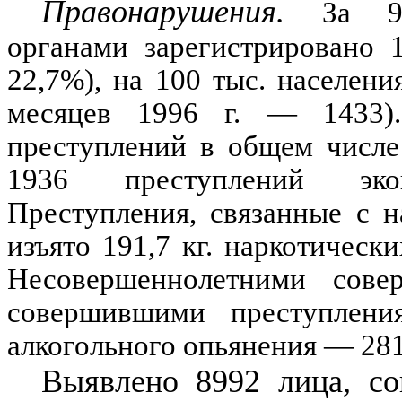
Правонарушения.
За
органами зарегистрировано
1
22,7
%
), на
100
тыс. населени
месяцев
1996
г.
— 1433
преступлений в общем числе
1936
преступлений эконо
Преступления, связанные с н
изъято 191,7 кг. наркотическ
Несовершеннолетними сове
совершившими преступлени
алкогольного опьянения
— 281
Выявлено
8992
лица, со