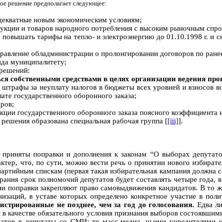
ое решение предполагает следующее:
декватные новым экономическим условиям;
укции и товаров народного потребления с высоким рыночным спро
 повышать тарифы на тепло- и электроэнергию до 01.10.1998 г. и
авление обладминистрации о пролонгировании договоров по ране
нда муниципалитету;
 решений:
ся собственными средствами в целях организации ведения про
 штрафы за неуплату налогов в бюджеты всех уровней и взносов 
ате государственного оборонного заказа;
ров;
кции государственного оборонного заказа поясного коэффициента н
решения образована специальная рабочая группа [
[iii]
].
и приняты поправки и дополнения к законам “О выборах депутато
ктер, что, по сути, можно вести речь о принятии нового избирате
партийным спискам (первая такая избирательная кампания должна сос
ания срок полномочий депутатов будет составлять четыре года, в
ии поправки закрепляют право самовыдвижения кандидатов. В то ж
низаций, в уставе которых определено конкретное участие в пол
стрированные не позднее, чем за год до голосования.
Едва ли
 в качестве обязательного условия признания выборов состоявшим
атов в депутаты со СМИ: те масс-медиа, чьими учредителями и