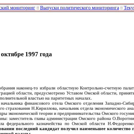
ский мониторинг
::
Выпуски политического мониторинга
::
Теку
 октябре 1997 года
обрания наконец-то избрали областную Контрольно-счетную палат
рацией области, предусмотрено Уставом Омской области, приняты
олнительной властью на паритетных началах.
 начальника финансового отела Омского отделения Западно-Сиби
го страхования Н.Кириллова, начальник отдела экономического ан
дры экономической теории и предпринимательства Омского госуни
аны: заместитель главы администрации Омского района О.Воротник
ела федерального казначейства по Омской области Н.Федоренк
овании последний кандидат получил наименьшее количество г
четной палаты.