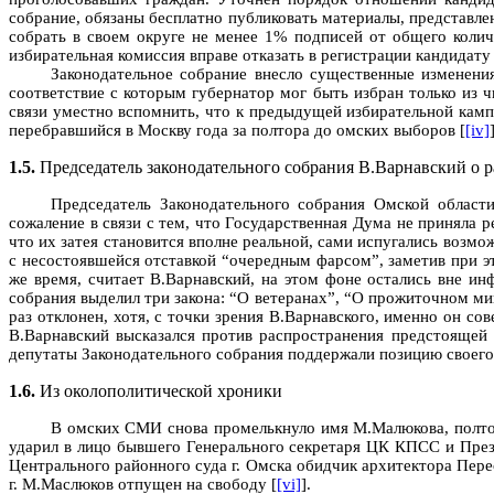
собрание, обязаны бесплатно публиковать материалы, представле
собрать в своем округе не менее 1% подписей от общего колич
избирательная комиссия вправе отказать в регистрации кандидату
Законодательное собрание внесло существенные изменени
соответствие с которым губернатор мог быть избран только из 
связи уместно вспомнить, что к предыдущей избирательной кам
перебравшийся в Москву года за полтора до омских выборов [
[iv]
1.5.
Председатель законодательного собрания В.Варнавский о р
Председатель Законодательного собрания Омской област
сожаление в связи с тем, что Государственная Дума не приняла 
что их затея становится вполне реальной, сами испугались возмо
с несостоявшейся отставкой “очередным фарсом”, заметив при э
же время, считает В.Варнавский, на этом фоне остались вне и
собрания выделил три закона: “О ветеранах”, “О прожиточном ми
раз отклонен, хотя, с точки зрения В.Варнавского, именно он с
В.Варнавский высказался против распространения предстоящей 
депутаты Законодательного собрания поддержали позицию своего
1.6.
Из околополитической хроники
В омских СМИ снова промелькнуло имя М.Малюкова, полтора
ударил в лицо бывшего Генерального секретаря ЦК КПСС и През
Центрального районного суда г. Омска обидчик архитектора Пере
г. М.Маслюков отпущен на свободу [
[vi]
].