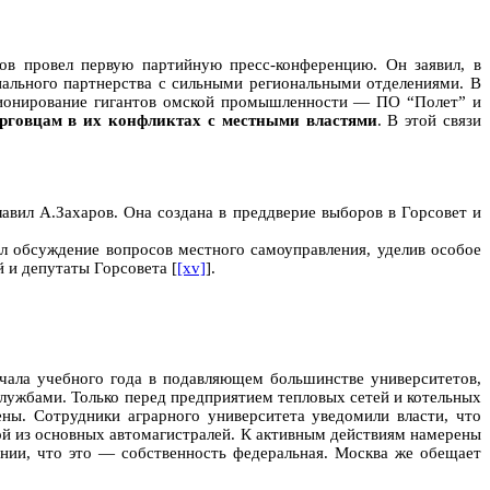
ов провел первую партийную пресс-конференцию. Он заявил, в
иального партнерства с сильными региональными отделениями. В
кционирование гигантов омской промышленности — ПО “Полет” и
рговцам в их конфликтах с местными властями
. В этой связи
авил А.Захаров. Она создана в преддверие выборов в Горсовет и
ел обсуждение вопросов местного самоуправления, уделив особое
 и депутаты Горсовета [
[xv]
].
ачала учебного года в подавляющем большинстве университетов,
лужбами. Только перед предприятием тепловых сетей и котельных
ены. Сотрудники аграрного университета уведомили власти, что
ой из основных автомагистралей. К активным действиям намерены
ании, что это — собственность федеральная. Москва же обещает