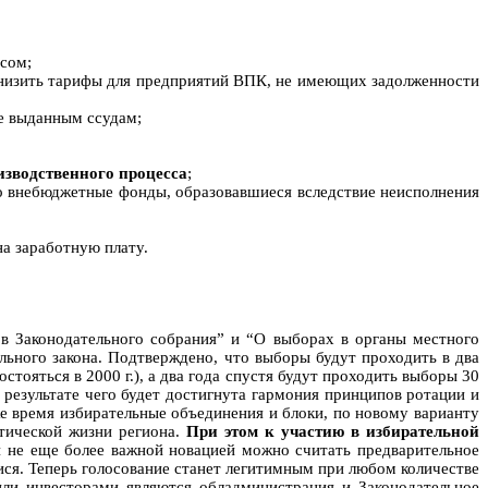
сом;
 снизить тарифы для предприятий ВПК, не имеющих задолженности
е выданным ссудам;
изводственного процесса
;
во внебюджетные фонды, образовавшиеся вследствие неисполнения
а заработную плату.
в Законодательного собрания” и “О выборах в органы местного
льного закона. Подтверждено, что выборы будут проходить в два
тояться в 2000 г.), а два года спустя будут проходить выборы 30
 результате чего будет достигнута гармония принципов ротации и
е время избирательные объединения и блоки, по новому варианту
итической жизни региона.
При этом к участию в избирательной
 не еще более важной новацией можно считать предварительное
ися. Теперь голосование станет легитимным при любом количестве
ли инвесторами являются обладминистрация и Законодательное