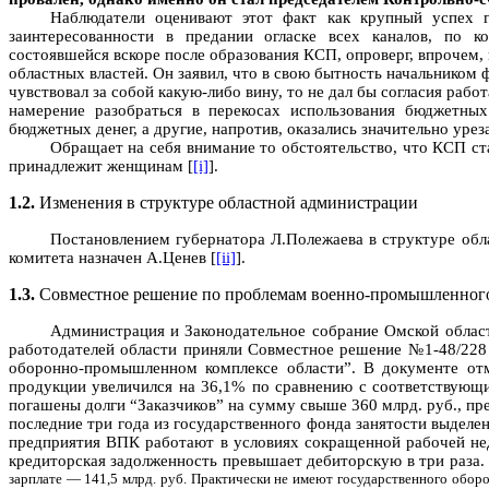
Наблюдатели оценивают этот факт как крупный успех г
заинтересованности в предании огласке всех каналов, по к
состоявшейся вскоре после образования КСП, опроверг, впрочем
областных властей. Он заявил, что в свою бытность начальником
чувствовал за собой какую-либо вину, то не дал бы согласия рабо
намерение разобраться в перекосах использования бюджетны
бюджетных денег, а другие, напротив, оказались значительно уре
Обращает на себя внимание то обстоятельство, что КСП с
принадлежит женщинам [
[i]
].
1.2.
Изменения в структуре областной администрации
Постановлением губернатора Л.Полежаева в структуре обл
комитета назначен А.Ценев [
[ii]
].
1.3.
Совместное решение по проблемам военно-промышленного
Администрация и Законодательное собрание Омской област
работодателей области приняли Совместное решение №1-48/228 
оборонно-промышленном комплексе области”. В документе отм
продукции увеличился на 36,1% по сравнению с соответствующим
погашены долги “Заказчиков” на сумму свыше 360 млрд. руб., пр
последние три года из государственного фонда занятости выделен
предприятия ВПК работают в условиях сокращенной рабочей нед
кредиторская задолженность превышает дебиторскую в три раза. 
зарплате — 141,5 млрд. руб. Практически не имеют государственного обор