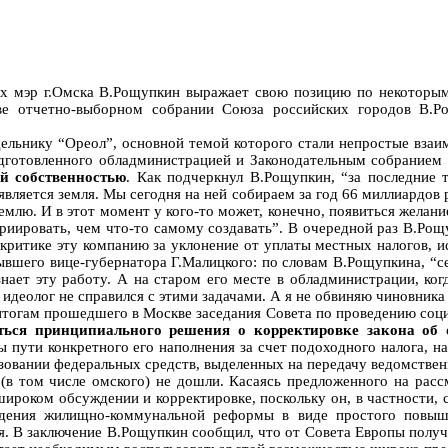
рых мэр г.Омска В.Рощупкин выражает свою позицию по некоторы
ве отчетно-выборном собрании Союза российских городов В.Р
дельнику “Ореол”, основной темой которого стали непростые вза
дготовленного обладминистрацией и Законодательным собранием 
ой собственностью
. Как подчеркнул В.Рощупкин, “за последние 
вляется земля. Мы сегодня на ней собираем за год 66 миллиардов 
млю. И в этот момент у кого-то может, конечно, появиться желание
риировать, чем что-то самому создавать”. В очередной раз В.Рощ
критике эту компанию за уклонение от уплаты местных налогов, ис
ывшего вице-губернатора Г.Малицкого: по словам В.Рощупкина, “с
знает эту работу. А на старом его месте в обладминистрации, к
к идеолог не справился с этими задачами. А я не обвиняю чиновника
итогам прошедшего в Москве заседания Совета по проведению соц
ться принципиального решения о корректировке закона об 
пути конкретного его наполнения за счет подоходного налога, на
ьзовании федеральных средств, выделенных на передачу ведомствен
 (в том числе омского) не дошли. Касаясь предложенного на расс
 широком обсуждении и корректировке, поскольку он, в частности,
едения жилищно-коммунальной реформы в виде простого повыше
тся. В заключение В.Рощупкин сообщил, что от Совета Европы полу