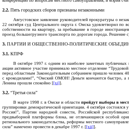
конференцию по вопросам местного самоуправления, и мэрия счи
2.2.
Пять городских сборов признаны незаконными
Августовское заявление руководителей прокуратуры о неза
22 октября суд Центрального округа г. Омска удовлетворил по 
собственности на квартиру, за пребывание в городе иностранце
проезд большегрузного транспорта по дорогам города. Решение с
3.
ПАРТИИ И ОБЩЕСТВЕННО-ПОЛИТИЧЕСКИЕ ОБЪЕДИ
3.1.
КПРФ
В октябре 1997 г. одним из наиболее заметных публичных
акции активное участие принимало местное отделение “Трудовой
перед областным Законодательным собранием пришло человек 400
с крокодилами!”, “Омский ОМОН! Деньги кончаются быстро, а п
Ленина прошли спокойно [
[xi]
].
3.2.
“Третья сила”
В марте 1998 г. в Омске и области
пройдут выборы в мест
группировки демократической ориентации. 4 октября состоялся 
Россия!”, Партии народной совести, Российской республикан
предвыборной платформы блока, не отличающиеся особой ориги
регионального законодательства, реформы местного самоуправле
сила” намечено провести в декабре 1997 г. [
[xii]
].