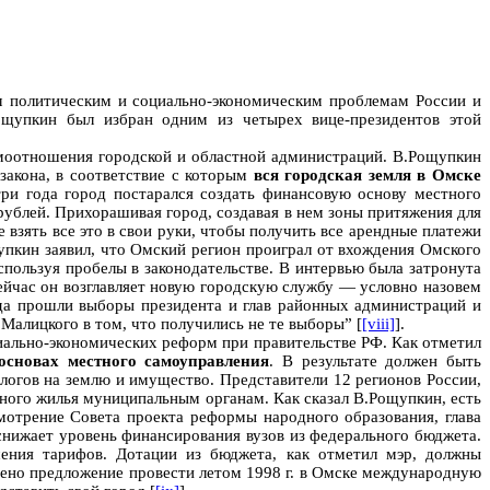
м политическим и социально-экономическим проблемам России и
ощупкин был избран одним из четырех вице-президентов этой
имоотношения городской и областной администраций. В.Рощупкин
закона, в соответствие с которым
вся городская земля в Омске
три года город постарался создать финансовую основу местного
рублей. Прихорашивая город, создавая в нем зоны притяжения для
 взять все это в свои руки, чтобы получить все арендные платежи
упкин заявил, что Омский регион проиграл от вхождения Омского
пользуя пробелы в законодательстве. В интервью была затронута
ейчас он возглавляет новую городскую службу — условно назовем
огда прошли выборы президента и глав районных администраций и
 Малицкого в том, что получились не те выборы” [
[viii]
].
иально-экономических реформ при правительстве РФ. Как отметил
основах местного самоуправления
. В результате должен быть
логов на землю и имущество. Представители 12 регионов России,
ного жилья муниципальным органам. Как сказал В.Рощупкин, есть
мотрение Совета проекта реформы народного образования, глава
 снижает уровень финансирования вузов из федерального бюджета.
ния тарифов. Дотации из бюджета, как отметил мэр, должны
чено предложение провести летом 1998 г. в Омске международную