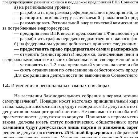
предупреждению развития кризиса и поддержке предприятий ВПК Совместн
а) на региональном уровне:
— разработать программы реформирования предприятий, а
— расширить номенклатуру выпускаемой гражданской прод
— рекомендовать Региональной энергетической комиссии не
за потребленные энергоресурсы;
— предприятиям ВПК внести предложения в Финансовой упр
— разработать график передачи ведомственного жилого фо
б) на федеральном уровне добиваться принятия следующих
—
предоставить право предприятиям самим распоряжать
— отменить (амнистировать) недоимки, зачисленные пени и
федеральными властями своих обязательств по своевременной опл
— установить на 1-2 года предельный уровень налогов и сбо
— снять ограничения по отнесению на себестоимость проду
Для координации деятельности по выполнению Совместного 
1.4.
Изменения в региональных законах о выборах
На заседании Законодательного собрания в первом чтени
самоуправления”. Новации носят настолько принципиальный хара
этапа: каждый високосный год будут избираться 15 депутатов по 
депутатов по мажоритарной системе. Независимо от способа избр
преемственности депутатского корпуса. Принятые в первом чтен
закона, должны иметь статус политических, общественных орга
кампании будут допускаться лишь партии и движения, зареги
решение депутатов
отменить 25%‑ный барьер явки
избирателей
проголосовавших граждан. Уточнен порядок отношений кандид