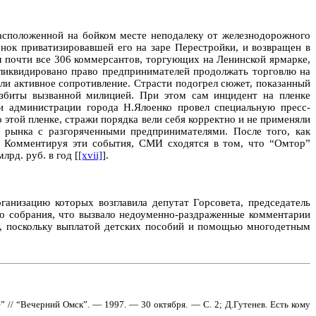
асположенной на бойком месте неподалеку от железнодорожного
енок приватизировавшей его на заре Перестройки, и возвращен в
 почти все 306 коммерсантов, торгующих на Ленинской ярмарке,
 ликвидировано право предпринимателей продолжать торговлю на
ли активное сопротивление. Страсти подогрел сюжет, показанный
избиты вызванной милицией. При этом сам инцидент на пленке
и администрации города Н.Ялоенко провел специальную пресс-
той пленке, стражи порядка вели себя корректно и не применяли
о рынка с разгоряченными предпринимателями. После того, как
ь. Комментируя эти события, СМИ сходятся в том, что “Омтор”
лрд. руб. в год [
[xvii]
].
анизацию которых возглавила депутат Горсовета, председатель
го собрания, что вызвало недоуменно-раздраженные комментарии
ы, поскольку выплатой детских пособий и помощью многодетным
 // “Вечерний Омск”. — 1997. — 30 октября. — С. 2; Д.Гутенев. Есть кому