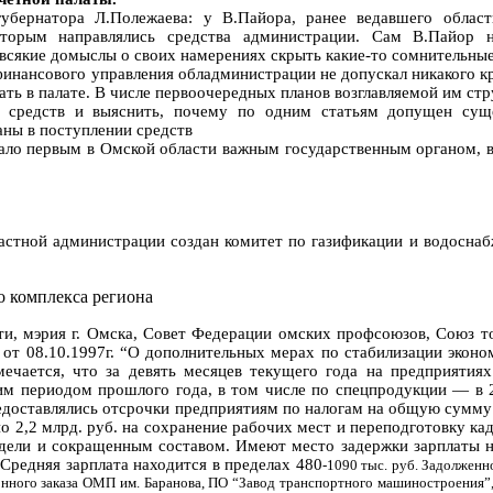
убернатора Л.Полежаева: у В.Пайора, ранее ведавшего облас
оторым направлялись средства администрации. Сам В.Пайор н
, всякие домыслы о своих намерениях скрыть какие-то сомнительн
 финансового управления обладминистрации не допускал никакого к
тать в палате. В числе первоочередных планов возглавляемой им ст
х средств и выяснить, почему по одним статьям допущен сущ
заны в поступлении средств
тало первым в Омской области важным государственным органом, 
астной администрации создан комитет по газификации и водосна
 комплекса региона
и, мэрия г. Омска, Совет Федерации омских профсоюзов, Союз т
от 08.10.1997г. “О дополнительных мерах по стабилизации эконо
ечается, что за девять месяцев текущего года на предприятия
 периодом прошлого года, в том числе по спецпродукции — в 2,9
едоставлялись отсрочки предприятиям по налогам на общую сумму 
о 2,2 млрд. руб. на сохранение рабочих мест и переподготовку кад
ели и сокращенным составом. Имеют место задержки зарплаты на
Средняя зарплата находится в пределах 480
‑
1090 тыс. руб. Задолженно
онного заказа ОМП им. Баранова, ПО “Завод транспортного машиностроения”