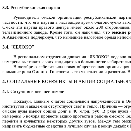
3.3.
Республиканская партия
Руководитель омской организации республиканской парт
частности, что его партия в настоящее время благополучно вы
Омске эта партия правого центра имеет около 200 стороннико
телевизионного завода. Кроме того, он напомнил, что
омские р
А.Авдейчиков подчеркнул, что нынешнее налоговое бремя непоси
3.4.
“ЯБЛОКО”
В региональном отделении движения “ЯБЛОКО” недавно поя
намерена выставить своих кандидатов в большинстве избирательн
В октябре о себе заявила новая общественная организация
внимание роли Омского Горсовета в его укреплении и развитии. 
4.
СОЦИАЛЬНЫЕ КОНФЛИКТЫ И АКЦИИ СОЦИАЛЬНОГ
4.1.
Ситуация в высшей школе
Пожалуй, главным очагом социальной напряженности в Омс
институтов и академий отсутствуют свет и тепло. Причина — ог
омские вузы имеют общий долг в 40 млрд. руб. В ряде вузов (
намерены 5 ноября провести акцию протеста в районе омского Т
перейти и коллективы некоторых других вузов. Между тем омск
направить бюджетные средства в лучшем случае к концу декабря 