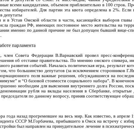
нные всеми кандидатами, объемом приблизительно в 100 строк. Пр
ества избирателей. Для партии эта квота определена в 2%. Если
 в депутаты
я и в Устав Омской области в части, касающейся выборов главы 
числа граждан РФ, имеющих постоянное место жительства на терр
пании именно по данной причине не был допущен бывший вице-сп
].
аботе парламента
и, член Совета Федерации В.Варнавский провел пресс-конферен
решения об отставке правительства. По мнению омского спикера, и
жного развития событий. Началась политическая игра, результат ко
том, что большинство депутатов (за исключением сторонников Г.Яв
нформационного поля важные решения, обсуждавшиеся на последн
нимуме” и “О базовой стоимости социального набора”. В конечном
овершенно необходим для выяснения внутреннего долга России, пос
деноминации рубля на вклады населения в Сбербанке, открытые д
 председателя по данному вопросу, приняв соответствующее обращ
 года назад прогремевшее на весь мир. Как известно, в апреле 
идента СССР М.Горбачева, прибывшего в Омск на встречу с избир
стройки был направлен на принудительное лечение в психиатрическ