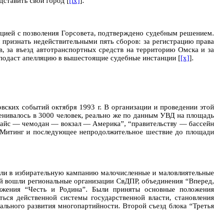
ставить свой город [
[ix]
].
ацией с позволения Горсовета, подтверждено судебным решением.
 признать недействительными пять сборов: за регистрацию права
в, за въезд автотранспортных средств на территорию Омска и за
я подаст апелляцию в вышестоящие судебные инстанции [
[x]
].
вских событий октября 1993 г. В организации и проведении этой
енивалось в 3000 человек, реально же по данным УВД на площадь
убайс — чемодан — вокзал — Америка”, “правительству — бассейн
п. Митинг и последующее непродолжительное шествие до площади
ли в избирательную кампанию малочисленные и маловлиятельные
ый вошли региональные организации СвДПР, объединения “Вперед,
движения “Честь и Родина”. Были приняты основные положения
ься действенной системы государственной власти, становления
ального развития многопартийности. Второй съезд блока “Третья