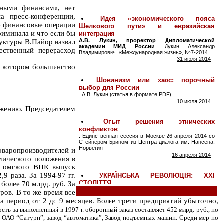
тными финансами, нет
а пресс-конференции,
ые финансовые операции
риминала и что если бы
руктуры В.Пайор назвал
ественный перерасход
в котором большинство
бжению. Председателем
оваропроизводителей и
мического положения в
х омского ВПК выпуск
 раза. За 1994-97 гг.
более 70 млрд. руб. За
ров. В то же время все
 период от 2 до 9 месяцев. Более трети предприятий убыточно,
сть за выполненный в 1997 г. оборонный заказ составляет 452 млрд. руб., по
, ОАО “Сатурн”, завод “автоматика”, Завод подъемных машин. Среди мер по