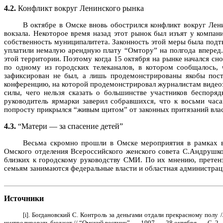
4.2.
Конфликт вокруг Ленинского рынка
В октябре в Омске вновь обострился конфликт вокруг Ле
вокзала. Некоторое время назад этот рынок был изъят у компан
собственность муниципалитета. Законность этой меры была под
уплатили немалую арендную плату “Омтору” на полгода вперед.
этой территории. Поэтому когда 15 октября на рынке начался с
по одному из городских телеканалов, в котором сообщалось,
зафиксирован не был, а лишь продемонстрированы якобы пост
конференцию, на которой продемонстрировал журналистам видеоз
силы, чего нельзя сказать о большинстве участников беспоря
руководитель ярмарки заверил собравшихся, что к восьми час
попросту прикрылся “живым щитом” от законных притязаний влас
4.3.
“Матери — за спасение детей”
Весьма скромно прошли в Омске мероприятия в рамках вс
Омского отделения Всероссийского женского совета С.Андрушко
близких к городскому руководству СМИ. По их мнению, претен
семьям занимаются федеральные власти и областная администрац
Источники
.
Богдановский С. Контроль за деньгами отдали прекрасному полу /
[i]
контролировать бюджет // “Омский вестник”. — 1997. — 28 октября. — С. 2.