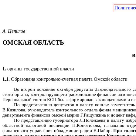
Политиче
А. Цепилов
ОМСКАЯ ОБЛАСТЬ
в
1.
органы государственной власти
1.1.
Образована контрольно-счетная палата Омской области
Во второй половине октября депутаты Законодательного с
этого органа, контролирующего расходование финансов админист
Персональный состав КСП был сформирован законодателями и исп
По представлению депутатов в палату вошли: заместитель
В.Кизилова, руководитель контрольного отдела фонда медицинско
департамента финансов омской мэрии Г.Ращупкина и доцент кафе
По представлению губернатора Л.Полежаева в палату избр
областной налоговой инспекции П.Копотилова, начальник отд
финансового управления обладминистрации В.Пайор.
При голос
провален, однако именно он стал председателем Контрольно-с