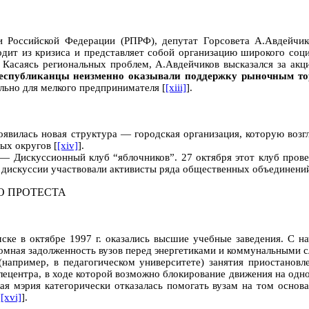
ии Российской Федерации (РПРФ), депутат Горсовета А.Авдейчик
ходит из кризиса и представляет собой организацию широкого соц
в. Касаясь региональных проблем, А.Авдейчиков высказался за а
еспубликанцы неизменно оказывали поддержку рыночным то
льно для мелкого предпринимателя [
[xiii]
].
вилась новая структура — городская организация, которую возгл
ых округов [
[xiv]
].
 — Дискуссионный клуб “яблочников”. 27 октября этот клуб пров
В дискуссии участвовали активисты ряда общественных объединений
О ПРОТЕСТА
ке в октябре 1997 г. оказались высшие учебные заведения. С н
ромная задолженность вузов перед энергетиками и коммунальными с
например, в педагогическом университете) занятия приостановл
елецентра, в ходе которой возможно блокирование движения на одн
ая мэрия категорически отказалась помогать вузам на том основ
[
[xvi]
].