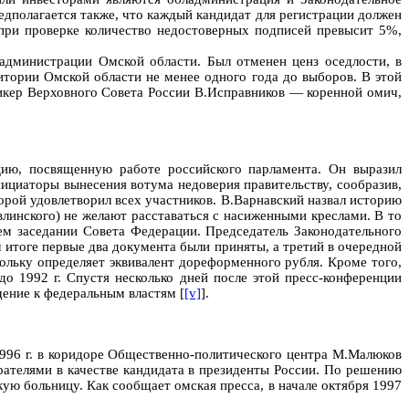
едполагается также, что каждый кандидат для регистрации должен
 при проверке количество недостоверных подписей превысит 5%,
администрации Омской области. Был отменен ценз оседлости, в
итории Омской области не менее одного года до выборов. В этой
икер Верховного Совета России В.Исправников — коренной омич,
цию, посвященную работе российского парламента. Он выразил
нициаторы вынесения вотума недоверия правительству, сообразив,
торой удовлетворил всех участников. В.Варнавский назвал историю
линского) не желают расставаться с насиженными креслами. В то
ем заседании Совета Федерации. Председатель Законодательного
 итоге первые два документа были приняты, а третий в очередной
кольку определяет эквивалент дореформенного рубля. Кроме того,
о 1992 г. Спустя несколько дней после этой пресс-конференции
ение к федеральным властям [
[v]
].
1996 г. в коридоре Общественно-политического центра М.Малюков
ателями в качестве кандидата в президенты России. По решению
ую больницу. Как сообщает омская пресса, в начале октября 1997