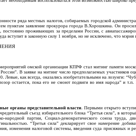
тает необходимым воспользоваться этой возможностью широко пред
конности ряда местных налогов, собираемых городской администр
всем пунктам заявление прокурора города В.Хорошкина. Он просил
в, постоянно проживающих за пределами России, с авиапассажиро
уда вступит в законную силу 1 ноября, но не исключено, что мэри
НЕНИЯ
 мероприятий омской организации КПРФ стал митинг памяти моско
 России”. В заявке на митинг число предполагаемых участников оц
. Левые, как всегда, оказались изобретательными на лозунги: “Ч
озор остается, пока его не смоют подвиги во имя народа” и т.
ные органы представительной власти
. Первыми открыто вступи
учредительный съезд избирательного блока “Третья сила”, в котор
ско-народной партии, Социал-демократического союза труда, 
нальностью. “Третья сила” декларирует свое намерение добиват
ния, изменения налоговой системы, введения суда присяжных и ре