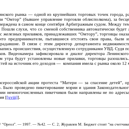
нинского рынка — одной из крупнейших торговых точек города, р
ии “Омтор” (бывшее управление торговли облисполкома), за бесц
тверждена в самом конце сентября Арбитражным судом. Между тем
 Пошли слухи, что со сменой собственника автоматически будет
нос железных прилавков, принадлежавших “Омтору”, торговцы оказа
 что предприниматели, пытавшиеся отстоять свои права, были 
радавшие. В связи с этим директор департамента недвижимост
апись происшествия, осуществленную сотрудниками УВД. Судя по э
дков. Видеокамера зафиксировала и диалог директора Ленинског
ам утра будут установлены новые прилавки, торговцы разошлис
тей на источник его доходов —
компания имела с рынка около 12 м
ероссийской акции протеста “Матери — за спасение детей”, орг
. Было проведено пикетирование мэрии и здания Законодательно
зии немногочисленных пикетчиков были направлены не по адрес
ия [
[xviii]
].
/ “Ореол”. — 1997. — №42. — С. 2; Журавлев М. Бюджет стоит “на счетчике”