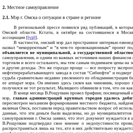
2.
Местное самоуправление
2.1.
Мэр г. Омска о ситуации в стране и регионе
В региональной прессе появился ряд публикаций, в кото
Омской области. Кстати, в октябре на состоявшемся в Моск
ассоциации [
[vii]
].
В частности, омский мэр дал пространное интервью ежене
назвал “некорректным” и “в чем-то провокационным” проект по
объявляется не муниципальной, а государственной областн
самоуправления, и одним из важных источников наших финансов я
торговли и всего остального, мы тем самым поднимаем цены на зе
и другие доходы. Это же гораздо проще — все попросту экспроп
нефтеперерабатывающего завода в состав “Сибнефти” и подверг 
судьба сравнительно недавно уволенного из обладминистрации б
ее аппарат мэра. Он именно здесь силен как чиновник, хорошо 
получился не тот результат, Малицкого обвинили в том, что он ка
В конце месяца В.Рощупкин провел брифинг, посвященный 
мэр,
главам администраций крупных городов удалось доби
пересмотрен механизм формирования местного бюджета, найдены 
включая Омск, поставили перед правительством вопрос об испол
данные, что эти деньги были выделены, но до муниципалитетов
самоуправления г. Омска заявил, что этот документ нуждается в
В.Рощупкин подтвердил свое мнение о недопустимости пров
распространяться лишь на тех, кто в них действительно нуждае