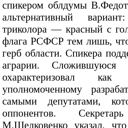
спикером облдумы В.Федот
альтернативный вариант
триколора — красный с го
флага РСФСР тем лишь, что
герб области. Спикера подд
аграрии. Сложившуюся 
охарактеризовал как
уполномоченному разраб
самыми депутатами, ко
оппонентов. Секретар
М.Шелковенко указал, что