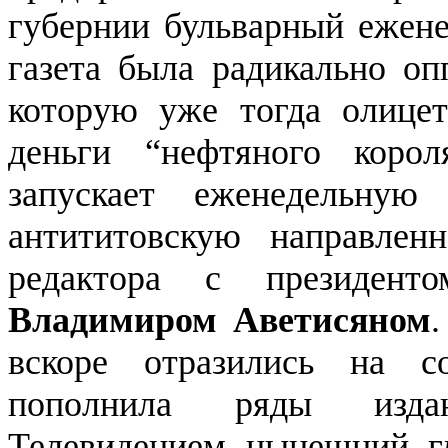
губернии бульварный ежене
газета была радикально оп
которую уже тогда олицет
деньги “нефтяного коро
запускает еженедельную
антититовскую направлен
редактора с президенто
Владимиром Аветисяном
вскоре отразились на с
пополнила ряды издан
Телевидением нынешний гл