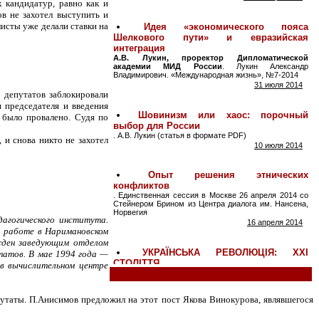
 кандидатур, равно как и
в не захотел выступить и
листы уже делали ставки на
 депутатов заблокировали
я председателя и введения
е было провалено. Судя по
и снова никто не захотел
дагогического института.
й работе в Наримановском
жден заведующим отделом
татов. В мае 1994 года —
в вычислительном центре
путаты. П.Анисимов предложил на этот пост Якова Винокурова, являвшегося