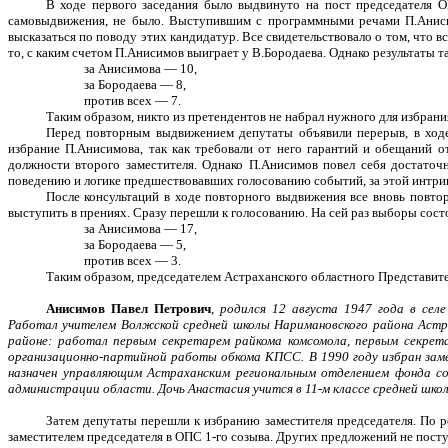
В ходе первого заседания было выдвинуто на пост председателя 
самовыдвижения, не было. Выступившим с программными речами П.Анисим
высказаться по поводу этих кандидатур. Все свидетельствовало о том, что 
то, с каким счетом П.Анисимов выиграет у В.Бородаева. Однако результаты 
за Анисимова — 10,
за Бородаева — 8,
против всех — 7.
Таким образом, никто из претендентов не набрал нужного для избран
Перед повторным выдвижением депутаты объявили перерыв, в ходе 
избрание П.Анисимова, так как требовали от него гарантий и обещаний о
должности второго заместителя. Однако П.Анисимов повел себя достаточн
поведению и логике предшествовавших голосованию событий, за этой интриго
После консультаций в ходе повторного выдвижения все вновь повто
выступить в прениях. Сразу перешли к голосованию. На сей раз выборы сос
за Анисимова — 17,
за Бородаева — 5,
против всех — 3.
Таким образом, председателем Астраханского областного Представите
Анисимов Павел Петрович
,
родился 12 августа 1947 года в сел
Работал учителем Волжской средней школы Наримановского района Астра
районе: работал первым секретарем райкома комсомола, первым секре
организационно-партийной работы обкома КПСС. В 1990 году избран зам
назначен управляющим Астраханским региональным отделением фонда с
администрации области. Дочь Анастасия учится в 11-м классе средней шко
Затем депутаты перешли к избранию заместителя председателя. По р
заместителем председателя в ОПС 1-го созыва. Других предложений не пост