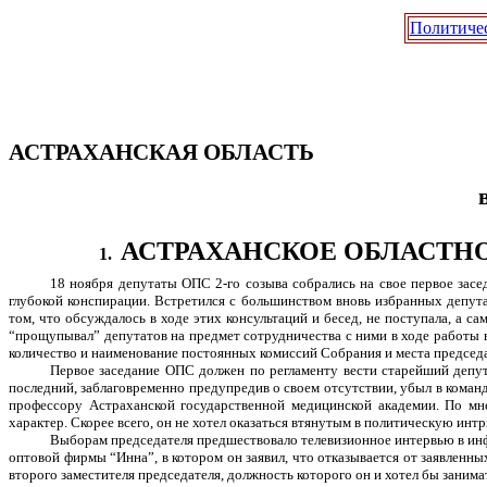
Политиче
АСТРАХАНСКАЯ ОБЛАСТЬ
АСТРАХАНСКОЕ ОБЛАСТНО
1.
18 ноября депутаты ОПС 2-го созыва собрались на свое первое засе
глубокой конспирации. Встретился с большинством вновь избранных депут
том, что обсуждалось в ходе этих консультаций и бесед, не поступала, а 
“прощупывал” депутатов на предмет сотрудничества с ними в ходе работы в
количество и наименование постоянных комиссий Собрания и места председа
Первое заседание ОПС должен по регламенту вести старейший депут
последний, заблаговременно предупредив о своем отсутствии, убыл в кома
профессору Астраханской государственной медицинской академии. По мн
характер. Скорее всего, он не хотел оказаться втянутым в политическую инт
Выборам председателя предшествовало телевизионное интервью в ин
оптовой фирмы “Инна”, в котором он заявил, что отказывается от заявленн
второго заместителя председателя, должность которого он и хотел бы занима