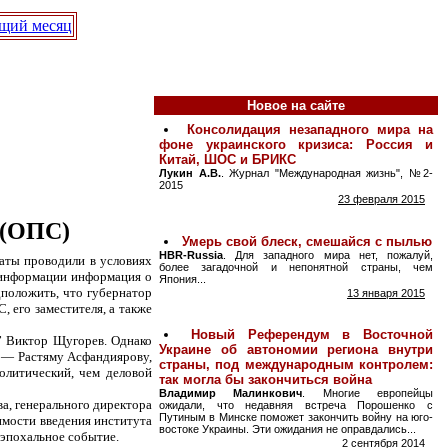
щий месяц
Новое на сайте
(ОПС)
таты проводили в условиях
 информации информация о
дположить, что губернатор
 его заместителя, а также
” Виктор Щугорев. Однако
у — Растяму Асфандиярову,
олитический, чем деловой
, генерального директора
имости введения института
 эпохальное событие.