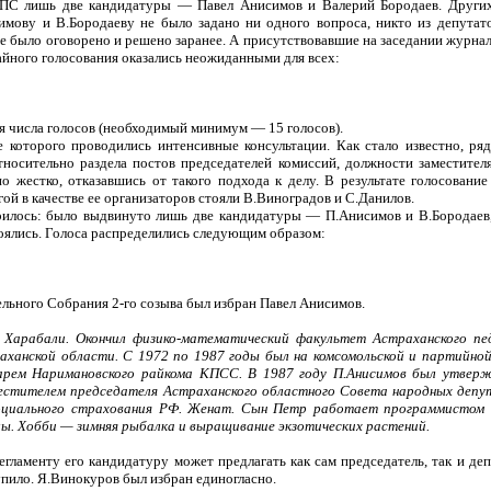
ОПС лишь две кандидатуры — Павел Анисимов и Валерий Бородаев. Других
ову и В.Бородаеву не было задано ни одного вопроса, никто из депутато
все было оговорено и решено заранее. А присутствовавшие на заседании журна
тайного голосования оказались неожиданными для всех:
ия числа голосов (необходимый минимум — 15 голосов).
которого проводились интенсивные консультации. Как стало известно, ряд
тносительно раздела постов председателей комиссий, должности заместител
о жестко, отказавшись от такого подхода к делу. В результате голосовани
й в качестве ее организаторов стояли В.Виноградов и С.Данилов.
рилось: было выдвинуто лишь две кандидатуры — П.Анисимов и В.Бородаев, 
тоялись. Голоса распределились следующим образом:
льного Собрания 2-го созыва был избран Павел Анисимов.
е Харабали. Окончил физико-математический факультет Астраханского пе
ханской области. С 1972 по 1987 годы был на комсомольской и партийно
тарем Наримановского райкома КПСС. В 1987 году П.Анисимов был утвер
естителем председателя Астраханского областного Совета народных депу
оциального страхования РФ. Женат. Сын Петр работает программистом 
лы. Хобби — зимняя рыбалка и выращивание экзотических растений.
егламенту его кандидатуру может предлагать как сам председатель, так и де
упило. Я.Винокуров был избран единогласно.