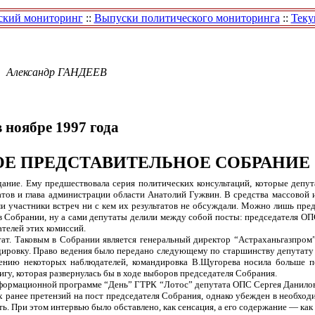
ский мониторинг
::
Выпуски политического мониторинга
::
Теку
Александр
ГАНДЕЕВ
в ноябре 1997 года
Е ПРЕДСТАВИТЕЛЬНОЕ СОБРАНИЕ 
дание. Ему предшествовала серия политических консультаций, которые депу
атов и глава администрации области Анатолий Гужвин. В средства массовой
сами участники встреч ни с кем их результатов не обсуждали. Можно лишь пре
 Собрании, ну а сами депутаты делили между собой посты: председателя ОПС,
телей этих комиссий.
ат. Таковым в Собрании является генеральный директор “Астраханьгазпром
ндировку. Право ведения было передано следующему по старшинству депутат
ению некоторых наблюдателей, командировка В.Щугорева носила больше п
ригу, которая развернулась бы в ходе выборов председателя Собрания.
формационной программе “День” ГТРК “Лотос” депутата ОПС Сергея Данилова
ых ранее претензий на пост председателя Собрания, однако убежден в необход
ть. При этом интервью было обставлено, как сенсация, а его содержание — как