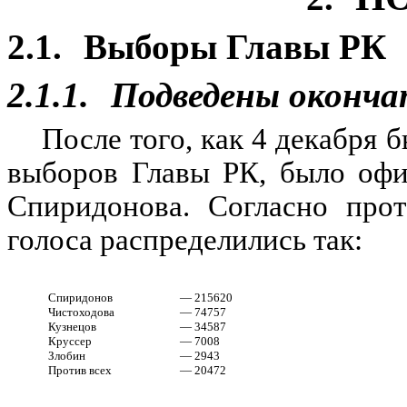
2.1.
Выборы Главы РК
2.1.1.
Подведены оконча
После того, как 4 декабря 
выборов Главы РК, было офи
Спиридонова. Согласно прот
голоса распределились так:
Спиридонов
— 215620
Чистоходова
— 74757
Кузнецов
— 34587
Круссер
— 7008
Злобин
— 2943
Против всех
— 20472