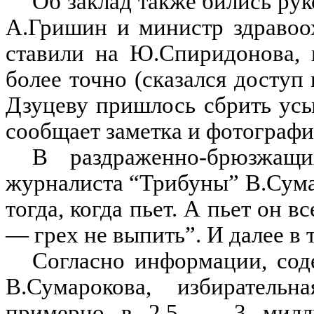
Об заклад также бились ру
А.Гришин и министр здравоо
ставили на Ю.Спиридонова, 
более точно (сказался доступ
Дзуцеву пришлось сбрить усы
сообщает заметка и фотография
В раздраженно-брюзжащ
журналиста “Трибуны” В.Сума
тогда, когда пьет. А пьет он в
— грех не выпить”. И далее в 
Согласно информации, сод
В.Сумарокова, избирател
примерно в 2,5 — 3 милли