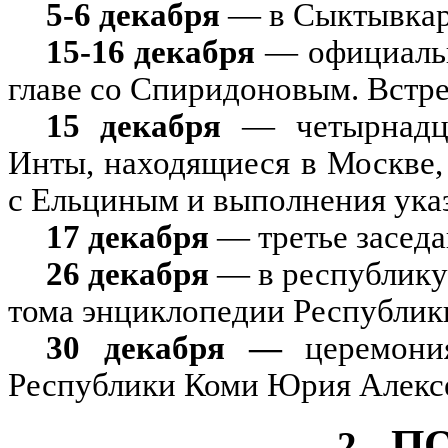
5-6 декабря
— в Сыктывкаре
15-16 декабря
— официальн
главе со Спиридоновым. Встре
15
декабря
—
четырнад
Инты, находящиеся в Москве, 
с Ельциным и выполнения ука
17 декабря
— третье заседа
26 декабря
— в республику 
тома энциклопедии Республик
30 декабря —
церемони
Республики Коми Юрия Алекс
П
2.