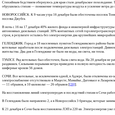
Стихийным бедствием обернулось для края стало декабрьское похолодание. 
обрушилась стихия — понижение температуры воздуха и усиление ветра до
НОВОРОССИЙСК. К 9 часам утра 16 декабря были обесточены поселок Тонкий
поселка Джубга.
В ночь с 16 на 17 декабря 40% жилого фонда и инженерной инфраструктуры
автономных дизельных станций. 30% контактных сетей горэлектротранспорта
строя, в результате остались без электроэнергии два крупнейших микрорайо
ГЕЛЕНДЖИК. Город и 18 населенных пунктов Геленджикского района были ли
котельные заработали после подключения дизельных электростанций. Дивном
жительства. Два дня в Геленджике не было ни воды, ни света, ни тепла.
ТУАПСЕ. Ряд котельных был обесточен, была слита вода. На 20 декабря не р
раздвижек. Сильными порывами ветра приведено в полную негодность около
шиферные кровли 56 домов.
СОЧИ. Все котельные, за исключением одной, в Адлере, были отключены из-
электроснабжение отсутствовало в Мацесте, Мамайке, Дагомысе и Лазаревск
— 11 обрывов, в 10 киловольт — 26 обрывов [
[20]
].
На восстановлении линий электропередач и последствий стихии в Сочи рабо
В Геленджик было направлено 2, а в Новороссийск 3 бригады, которые зани
К 21 декабря в Сочи была восстановлена ЛЭП в 220 кв. Электроэнергия уже п