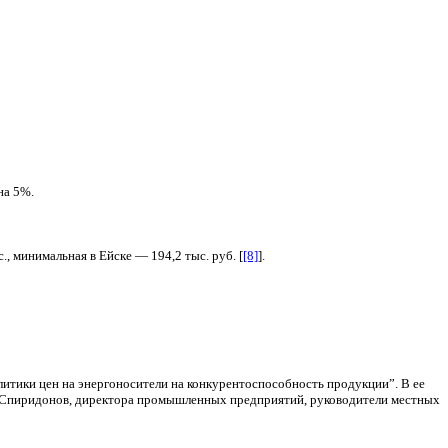
на 5%.
, минимальная в Ейске — 194,2 тыс. руб. [
[8]
].
итики цен на энергоносители на конкурентоспособность продукции”. В ее
 В.Спиридонов, директора промышленных предприятий, руководители местных