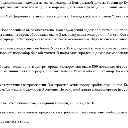
Традиционные надежды на то, что холода из Центральной полосы России до Куб
 критических отметок нарушили нормальную жизнь и функционирование жизн
 Мыс (административно относящийся к г.Геленджик), микрорайон “Северный”
 Новороссийска было обесточено. Наберджаевский водозабор, питающий горо
 вышло из строя, оборвались около 3 км. воздушных электролиний и столбов 
на города. 50% городских котельных были остановлены. Воду из систем отоплен
шены электроэнергии более 2-х суток. Все до единой котельной не работали
орский водозабор был обесточен. В подъездах городских домов разморозилис
аботала только одна, в центре города. Разморожено около 800 погонных метров
 6 км линий электропередач, требуют замены 35 железобетонных опор. На жи
за отсутствия электроэнергии. Электроснабжение города крайне ограничено. 
ом. Ситуацию осложнили 3 оползня. По основной линии электропередач (в 220 
тало 126 специалистов, 27 единиц техники, 2 бригады МЧС.
мались восстановлением городских электролиний. Были выделены необходимые 
одавалась в город.