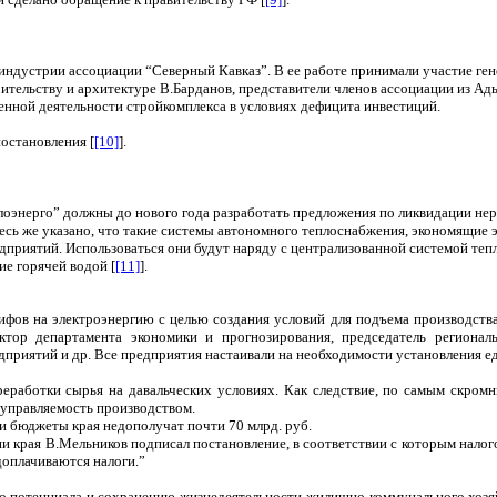
индустрии ассоциации “Северный Кавказ”. В ее работе принимали участие ге
оительству и архитектуре В.Барданов, представители членов ассоциации из А
енной деятельности стройкомплекса в условиях дефицита инвестиций.
остановления [
[10]
].
оэнерго” должны до нового года разработать предложения по ликвидации не
Здесь же указано, что такие системы автономного теплоснабжения, экономящие
риятий. Использоваться они будут наряду с централизованной системой тепло
ие горячей водой [
[11]
].
ифов на электроэнергию с целью создания условий для подъема производств
ектор департамента экономики и прогнозирования, председатель регионал
иятий и др. Все предприятия настаивали на необходимости установления еди
еработки сырья на давальческих условиях. Как следствие, по самым скром
 управляемость производством.
и бюджеты края недополучат почти 70 млрд. руб.
 края В.Мельников подписал постановление, в соответствии с которым налого
доплачиваются налоги.”
го потенциала и сохранению жизнедеятельности жилищно-коммунального хозяй