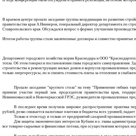
В краевом центре прошло заседание группы координации по развитию строй
правительства края А.Ниннеров, генеральный директор департамента по стр
Ставропольского края. Обсуждался вопрос о формах улучшения производств
Итогом работы группы стали заключенные договоры и совместно принятые п
Департамент городского хозяйства мэрии Краснодара и ООО “Краснодартепл
тепла. Об этом говорил в постановлении глава городского самоуправления. 
строительства и реконструкции жилых домов и корпусов промышленных предп
только энергоресурсы, но и снизить стоимость платы за отопление и снабжен
Прошло заседание “круглого стола” на тему “Применение гибких тар
приняли участие первый зам. председателя правительства края, гендир
Невинномысской и Новочеркасской ГРЭС, руководители промышленных предпр
В последнее время получила широкое распространение практика пер
рублей, резко снижается налоговые платежи в бюджеты всех уровней, падает
Только в этом году и только от предприятий сахарной промышленност
Для защиты экономических интересов Кубани и.о. главы администрации
все товарно-сырьевые и финансовые потоки, при осуществлении которых не
В целях выработки стратегии по восстановлению в крае строительно