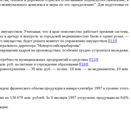
о-коммунального комплекса и меры по его преодолению”. Для подготовки ее
муществом. Учитывая, что в крае повсеместно работает прежняя система,
ача в аренду и контроль за городской недвижимостью были в одних руках —
о имущества, будет решать комитет по управлению имуществом [
[13]
].
генерального директора “Новороссийскрыбпрома”.
сокращения кадров на производствах, особенно трудно устроиться молодежи,
потребности муниципальных предприятий в средствах [
[15]
].
лн. руб. на питание в учреждения образования [
[16]
].
равоохранения — 30 млн. руб. — из них: 10 млн. — на медикаменты, 10 млн.
ндекс физического объема продукции в январе-сентябре 1997 к уровню этого
 на 130 679 млн. рублей. За 9 месяцев 1997 отгружено продукции на 9,6%
кции: