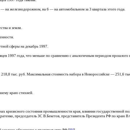
— на железнодорожном, на 6 — на автомобильном за 3 квартала этого года.
ства и земли.
енности.
етной сферы на декабрь 1997.
есяцев 1997 года, что меньше по сравнению с аналогичным периодом прошлого 
218,8 тыс. руб. Максимальная стоимость набора в Новороссийске — 251,6 тыс.
ашему краю стихией.
ах кризисного состояния промышленности края, влиянии государственной пол
дратенко, председатель ЗС В.Бекетов, представитель Президента РФ по краю
й сделано обращение к правительству РФ [
[9]
].