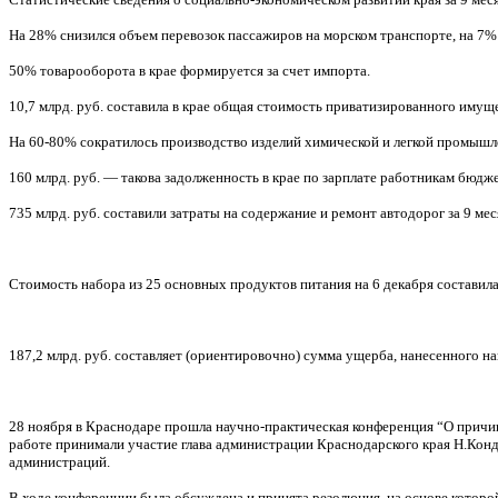
На 28% снизился объем перевозок пассажиров на морском транспорте, на 7% 
50% товарооборота в крае формируется за счет импорта.
10,7 млрд. руб. составила в крае общая стоимость приватизированного имуще
На 60-80% сократилось производство изделий химической и легкой промышл
160 млрд. руб. — такова задолженность в крае по зарплате работникам бюдж
735 млрд. руб. составили затраты на содержание и ремонт автодорог за 9 м
Стоимость набора из 25 основных продуктов питания на 6 декабря составила 
187,2 млрд. руб. составляет (ориентировочно) сумма ущерба, нанесенного н
28 ноября в Краснодаре прошла научно-практическая конференция “О причин
работе принимали участие глава администрации Краснодарского края Н.Кон
администраций.
В ходе конференции была обсуждена и принята резолюция, на основе которо