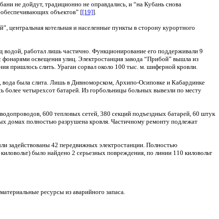
ани не дойдут, традиционно не оправдались, и “на Кубань снова
еобеспечивающих объектов” [
[19]
].
, центральная котельная и населенные пункты в сторону курортного
д водой, работал лишь частично. Функционирование его поддерживали 9
с фонарями освещения улиц. Электростанция завода “Прибой” вышла из
ия пришлось слить. Ураган сорвал около 100 тыс. м. шиферной кровли.
, вода была слита. Лишь в Дивноморском, Архипо-Осиповке и Кабардинке
ь более четырехсот батарей. Из горбольницы больных вывезли по месту
 водопроводов, 600 тепловых сетей, 380 секций подъездных батарей, 60 штук
лых домах полностью разрушена кровля. Частичному ремонту подлежат
Были задействованы 42 передвижных электростанции. Полностью
киловольт) было найдено 2 серьезных повреждения, по линии 110 киловольт
материальные ресурсы из аварийного запаса.