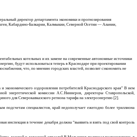
неральный директор департамента экономики и прогнозирования
дыгеи, Кабардино-Балкарии, Калмыкии, Северной Осетии — Алании,
рентабельных котельных и их замене на современные автономные источники
 энергию, будут использоваться теперь в Краснодаре при проектировании
снабжения, что, по мнению городских властей, позволит сэкономить не
а и экономического оздоровления потребителей Краснодарского края” В нем
ьной энергетической комиссии А.С.Ниннеров, директоры Ставропольской,
ного для Северокавказского региона тарифа на электроэнергию [
2
].
ным подсчетам специалистов, край недополучает ежегодно более триллиона
вая инспекция в течение декабря должна “выявить и взять под свой контроль
ства, газовой и дорожной отраслей В.Мельников подписал постановление, в