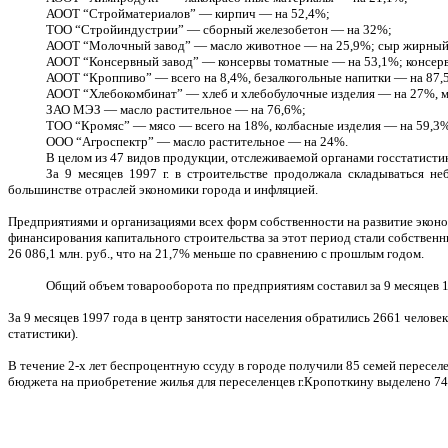
АООТ “Стройматериалов” — кирпич — на 52,4%;
ТОО “Стройиндустрии” — сборный железобетон — на 32%;
АООТ “Молочный завод” — масло животное — на 25,9%; сыр жирный 
АООТ “Консервный завод” — консервы томатные — на 53,1%; консер
АООТ “Кроппиво” — всего на 8,4%, безалкогольные напитки — на 87,
АООТ “Хлебокомбинат” — хлеб и хлебобулочные изделия — на 27%, м
ЗАО МЭЗ — масло растительное — на 76,6%;
ТОО “Кромяс” — мясо — всего на 18%, колбасные изделия — на 59,3
ООО “Агроспектр” — масло растительное — на 24%.
В целом из 47 видов продукции, отслеживаемой органами госстатисти
За 9 месяцев 1997 г. в строительстве продолжала складываться н
большинстве отраслей экономики города и инфляцией.
Предприятиями и организациями всех форм собственности на развитие эконо
финансирования капитального строительства за этот период стали собствен
26 086,1 млн. руб., что на 21,7% меньше по сравнению с прошлым годом.
Общий объем товарооборота по предприятиям составил за 9 месяцев 19
За 9 месяцев 1997 года в центр занятости населения обратились 2661 челове
статистики).
В течение 2-х лет беспроцентную ссуду в городе получили 85 семей перес
бюджета на приобретение жилья для переселенцев г.Кропоткину выделено 741