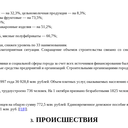
— на 32,3%, цельномолочная продукция — на 8,3%;
вы фруктовые — на 73,5%;
5%;
акаронные изделия — на 51,2%;
%, мясные полуфабрикаты — 66,7%;
ки, снижен уровень по 33 наименованиям.
еблагоприятная ситуация. Сокращение объемов строительства связано со 
мики и социальной сферы города за счет всех источников финансирования был
ные средства предприятий и организаций. Строительными организациями горо
97 года 36 928,8 млн. рублей. Объем платных услуг, оказываемых населению по
к, трудоустроено 736 человек. На 1 октября признано безработными 1825 чело
еленцев на общую сумму 772,5 млн. рублей. Единовременное денежное пособие
 млн. руб. [
[18]
].
ПРОИСШЕСТВИЯ
3.