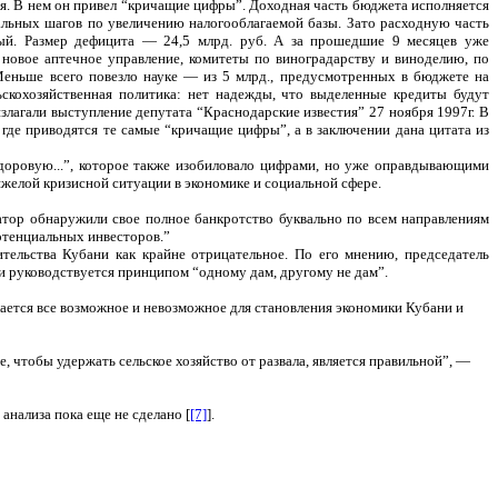
ая. В нем он привел “кричащие цифры”. Доходная часть бюджета исполняется
еальных шагов по увеличению налогооблагаемой базы. Зато расходную часть
ный. Размер дефицита — 24,5 млрд. руб. А за прошедшие 9 месяцев уже
о новое аптечное управление, комитеты по виноградарству и виноделию, по
еньше всего повезло науке — из 5 млрд., предусмотренных в бюджете на
ьскохозяйственная политика: нет надежды, что выделенные кредиты будут
злагали выступление депутата “Краснодарские известия” 27 ноября 1997г. В
где приводятся те самые “кричащие цифры”, а в заключении дана цитата из
здоровую...”, которое также изобиловало цифрами, но уже оправдывающими
яжелой кризисной ситуации в экономике и социальной сфере.
атор обнаружили свое полное банкротство буквально по всем направлениям
отенциальных инвесторов.”
ельства Кубани как крайне отрицательное. По его мнению, председатель
ти руководствуется принципом “одному дам, другому не дам”.
ается все возможное и невозможное для становления экономики Кубани и
 чтобы удержать сельское хозяйство от развала, является правильной”, —
анализа пока еще не сделано [
[7]
].