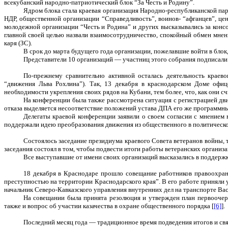
всекубанский народно-патриотический блок “За Честь и Родину”.
Ядром блока стала краевая организация Народно-республиканской парт
НДР, общественной организации “Справедливость”, воинов- “афганцев”, це
молодежной организации “Честь и Родина” и других высказывались за кон
главной своей целью назвали взаимосотрудничество, спокойный обмен мнен
каря (ЗС).
В срок до марта будущего года организации, пожелавшие войти в блок
Представители 10 организаций — участниц этого собрания подписали з
По-прежнему сравнительно активной осталась деятельность крае
“движения Льва Рохлина”). Так, 13 декабря в краснодарском Доме офиц
необходимости укрепления своих рядов на Кубани, тем более, что, как они с
На конференции была также рассмотрена ситуация с регистрацией дви
отказа выделяется несоответствие положений устава ДПА его же программн
Делегаты краевой конференции заявили о своем согласии с мнением
поддержали идею преобразования движения из общественного в политическо
Состоялось заседание президиума краевого Совета ветеранов войны,
заседания состоял в том, чтобы подвести итоги работы ветеранских организа
Все выступавшие от имени своих организаций высказались в поддержк
18 декабря в Краснодаре прошло совещание работников правоохран
преступностью на территории Краснодарского края”. В его работе приняли
начальник Северо-Кавказского управления внутренних дел на транспорте Ва
На совещании была принята резолюция и утвержден план первооче
также и вопрос об участии казачества в охране общественного порядка [
[6]
].
Последний месяц года — традиционное время подведения итогов и свя