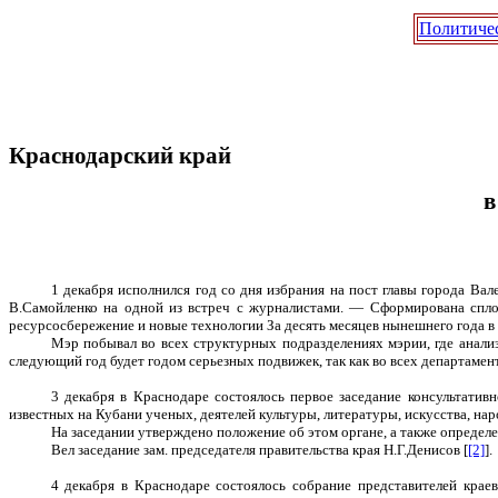
Политиче
Краснодарский край
в
1 декабря исполнился год со дня избрания на пост главы города Вал
В.Самойленко на одной из встреч с журналистами. — Сформирована сплоч
ресурсосбережение и новые технологии За десять месяцев нынешнего года в 
Мэр побывал во всех структурных подразделениях мэрии, где анали
следующий год будет годом серьезных подвижек, так как во всех департамен
3 декабря в Краснодаре состоялось первое заседание консультатив
известных на Кубани ученых, деятелей культуры, литературы, искусства, на
На заседании утверждено положение об этом органе, а также определе
Вел заседание зам. председателя правительства края Н.Г.Денисов [
[2]
].
4 декабря в Краснодаре состоялось собрание представителей крае