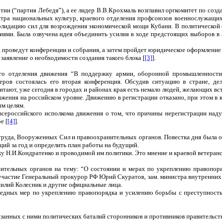
ии (“партия Лебедя”), а ее лидер В.В.Крохмаль возглавил оргкомитет по соз
нтра национальных культур, краевого отделения профсоюзов военнослужащих
солидацию сил для возрождения экономической мощи Кубани. В политической
иями. Была озвучена идея объединить усилия в ходе предстоящих выборов в
, проведут конференции и собрания, а затем пройдет юридическое оформление 
аявление о необходимости создания такого блока [
[3]
].
вого отделения движения “В поддержку армии, оборонной промышленности
еров состоялась его вторая конференция. Обсудив ситуацию в стране, д
читают, уже сегодня в городах и районах края есть немало людей, желающих вс
жения на российском уровне. Движению в регистрации отказано, при этом в к
ым целям.
 всероссийского исполкома движения о том, что причины нерегистрации над
е [
[4]
].
 труда, Вооруженных Сил и правоохранительных органов. Повестка дня была
ций за год и определить план работы на будущий.
у Н.И.Кондратенко и проводимой им политики. Это мнение и краевой ветеранс
ительных органов на тему: “О состоянии и мерах по укреплению правопор
 участие Генеральный прокурор РФ Юрий Скуратов, зам. министра внутренни
силий Колесник и другие официальные лица.
редных мер по укреплению правопорядка и усилению борьбы с преступност
занных с ними политических баталий сторонников и противников правительств