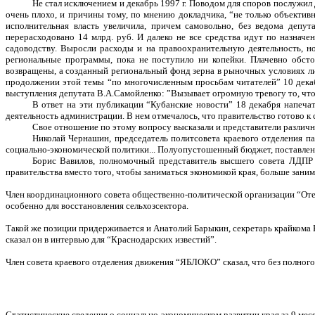
Не стал исключением и декабрь 1997 г. Поводом для споров послужил
очень плохо, и причины тому, по мнению докладчика, “не только объектив
исполнительная власть увеличила, причем самовольно, без ведома деп
перерасходовано 14 млрд. руб. И далеко не все средства идут по назначе
садоводству. Выросли расходы и на правоохранительную деятельность, 
региональные программы, пока не поступило ни копейки. Плачевно обсто
возвращены, а созданный региональный фонд зерна в рыночных условиях лиш
продолжении этой темы “по многочисленным просьбам читателей” 10 декабр
выступления депутата В.А.Самойленко: ”Вызывает огромную тревогу то, чт
В ответ на эти публикации “Кубанские новости” 18 декабря напеча
деятельность администрации. В нем отмечалось, что правительство готово к
Свое отношение по этому вопросу высказали и представители различ
Николай Чернашин, председатель политсовета краевого отделения п
социально-экономической политики... Полуопустошенный бюджет, поставленн
Борис Вавилов, полномочный представитель высшего совета ЛДПР п
правительства вместо того, чтобы заниматься экономикой края, больше зани
Член координационного совета общественно-политической организации “Отеч
особенно для восстановления сельхозсектора.
Такой же позиции придерживается и Анатолий Барыкин, секретарь крайкома К
сказал он в интервью для “Краснодарских известий”.
Член совета краевого отделения движения “ЯБЛОКО” сказал, что без полного 
Статистические сведения о социально-экономическом развитии края за 9 меся