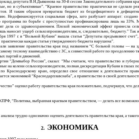
 доклад депутата В.Н.Дьяконова на 30-й сессии Законодательного собрания кр
ные, но и субъективные”. “Краевое правительство практически не сделало р
утатов. И таким образом превратила бюджет из бездефицитного в дефицит
нию. Недофинансируется социальная сфера, зато разбухает аппарат: создан
но программа по борьбе с преступностью профинансирована лишь на 33%. М
ят дела со здравоохранением. Плохой экономический эффект принесла сел
ь наносит ущерб сельхозпроизводителям, и, следовательно, бюджету.” Так и
я 1997 г. в “Вольной Кубани” вышла статья “Депутаты предъявляют счет”, 
о практически каждая статья утвержденного бюджета нарушена”.
тали заявление правительства края под названием “С больной головы — на 
 самому тесному взаимодействию с ЗС, к совместной работе по преодолению т
ных партий и движений.
артии “Демвыбор России”, сказал: “Мы считаем, что правительство и губерн
ые на колени сельхозпроизводители, полная дискредитация Кубани в глазах п
о Краснодарскому краю, определил свое отношение к деятельности правит
мается экономикой “Краснодарплавснаба”, а правительство в своей деятельнос
ество” оценил работу правительства края положительно, подчеркнув, что дел
ПРФ, “Политика, выбранная краевым правительством, — делать все возможное,
анализа трудно однозначно оценить деятельность правительства края, а такого 
ЭКОНОМИКА
2.
цев 1997 года таковы.