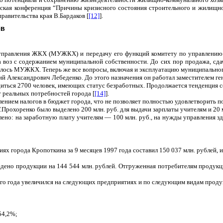
ческая конференция “Причины кризисного состояния строительного и жилищн
равительства края В.Бардаков [
[12]
].
ов
правления ЖКХ (МУЖКХ) и передачу его функций комитету по управлению и
а воз с содержанием муниципальной собственности. До сих пор продажа, сд
лось МУЖКХ. Теперь же все вопросы, включая и эксплуатацию муниципальног
ний Александрович Лебеденко. До этого назначения он работал заместителем 
диться 2700 человек, имеющих статус безработных. Продолжается тенденция 
т реальных потребностей города [
[14]
].
лением налогов в бюджет города, что не позволяет полностью удовлетворить 
Прохоренко было выделено 200 млн. руб. для выдачи зарплаты учителям и 20 м
ено: на заработную плату учителям — 100 млн. руб., на нужды управления зд
города Кропоткина за 9 месяцев 1997 года составил 150 037 млн. рублей, и
но продукции на 144 544 млн. рублей. Отгруженная потребителям продукции
о года увеличился на следующих предприятиях и по следующим видам проду
54,2%;