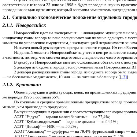
соответствии с которым 23 января 1998 г. будет проведена научно-практи
проведения создан оргкомитет, который возглавил заместитель председателя п
2.1.
Социально-экономическое положение отдельных город
2.1.1.
Новороссийск
Новороссийск идет на эксперимент — ликвидацию муниципального у
инициативу главы города многие расценивают как желание сдвинуть с мест
комитета по управлению имуществом, а эксплуатацией недвижимости занима
Назначен новый руководитель центра занятости города. Им стал Евге
На данный момент в Новороссийске на учете в центре занятости нахо
в частности, потому, что система подготовки специалистов часто оторвана о
В декабре в Новороссийске заметно осложнилась обстановка с поступ
5 декабря из бюджета города распоряжением главы Новороссийска В.Г.
2 декабря распоряжением главы города из бюджета города было выдел
— на бесплатные медикаменты, 10 млн. — на питание в больницах [
[17]
].
2.1.2.
Кропоткин
Объем продукции в действующих ценах на промышленных предприятиях 
же периода 1996 г. составил 65%.
По крупным и средним промышленным предприятиям города произведе
меньше, чем произведено продукции.
Выпуск продукции в сравнении с соответствующим периодом прошлог
АОЗТ “Радуга” — гаражи малогабаритные — на 77,4%;
АОЗТ “Кубаньводреммаш” — садовые домики — на 94,1% ;
АОЗТ “Досааф” — ИЗК — на 50,2% ;
АООТ “Химзавод” — фурфурол — на 79,4%, фурниловый спирт — на 
АООТ “Химпродукт” — лакокрасочные материалы — на 21,1%;