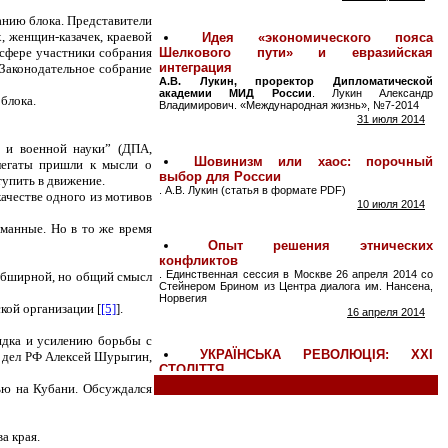
данию блока. Представители
, женщин-казачек, краевой
 сфере участники собрания
 Законодательное собрание
блока.
 и военной науки” (ДПА,
елегаты пришли к мысли о
тупить в движение.
ачестве одного из мотивов
уманные. Но в то же время
 обширной, но общий смысл
кой организации [
[5]
].
ядка и усилению борьбы с
х дел РФ Алексей Шурыгин,
ью на Кубани. Обсуждался
а края.