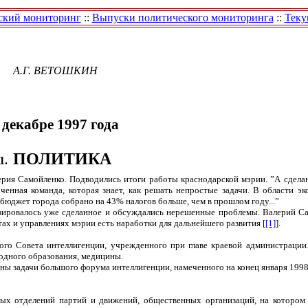
ский мониторинг
::
Выпуски политического мониторинга
::
Теку
А.Г. ВЕТОШКИН
 декабре 1997 года
ПОЛИТИКА
1.
ерия Самойленко. Подводились итоги работы краснодарской мэрии. ”А сделан
енная команда, которая знает, как решать непростые задачи. В области эк
бюджет города собрано на 43% налогов больше, чем в прошлом году...”
зировалось уже сделанное и обсуждались нерешенные проблемы. Валерий Са
тах и управлениях мэрии есть наработки для дальнейшего развития [
[1]
].
ного Совета интеллигенции, учрежденного при главе краевой администрации
родного образования, медицины.
ны задачи большого форума интеллигенции, намеченного на конец января 1998 
вых отделений партий и движений, общественных организаций, на котором