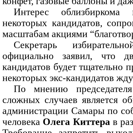
конфет, газовые баллоны и даж
Интерес облизбиркома 
некоторых кандидатов, сопр
масштабам акциями “благотво
Секретарь избиратель
официально заявил, что д
кандидатов будет тщательно 
некоторых экс-кандидатов жду
По мнению председателя
сложных случаев является об
администрации Самары по со
человека
Олега Киттера
в ра
Требование запретить выхо