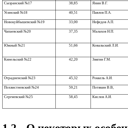
Сызранский №17
38,85
Янин В.Г.
Усинский №18
40,51
Павлов П.А.
Новокуйбышевский №19
33,00
Нефедов А.П.
Чапаевский №20
37,35
Малахов Н.П.
Южный №21
51,66
Ковальский Л.И.
Кинельский №22
42,20
Звягин Г.М.
Отрадненский №23
45,32
Роккель А.И.
Похвистневский №24
59,21
Потякин В.В,
Сергиевский №25
58,45
Кислов А.И.
1.2.
О некоторых особе