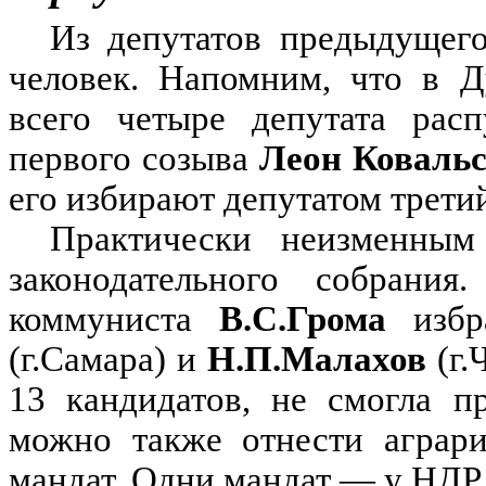
Из депутатов предыдущего
человек. Напомним, что в Д
всего четыре депутата рас
первого созыва
Леон Коваль
его избирают депутатом третий
Практически неизменны
законодательного собрания
коммуниста
В.С.Грома
избр
(г.Самара) и
Н.П.Малахов
(г.
13 кандидатов, не смогла п
можно также отнести аграри
мандат. Одни мандат — у НДР.