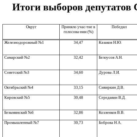
Итоги выборов депутатов
Округ
Приняло учас
-
тие в
Победил
голосова
-
нии (%)
Железнодорожный №1
34,47
Казаков Н.Ю.
Самарский №2
32,42
Белоусов А.Н.
Советский №3
34,60
Дурова Л.И.
Октябрьский №4
33,15
Сивиркин Д.В.
Кировский №5
30,48
Середавин В.Д.
Безымянский №6
32,86
Козленков В.В.
Промышленный №7
30,73
Боброва Н.А.