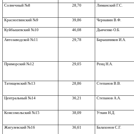
Солнечный №8
28,70
Лиманский Г.С.
Красноглинский №9
39,86
Чернавин В.Ф.
Куйбышевский №10
46,08
Дьяченко О.Б.
Автозаводской №11
29,78
Барышников И.А.
Приморский №12
29,05
Ренц Н.А.
Татищевский №13
28,86
Степанов В.В.
Центральный №14
36,21
Степанов А.А.
Комсомольский №15
38,09
Уткин Н.Д.
Жигулевский №16
36,61
Балахонов С.Г.