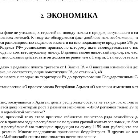
ЭКОНОМИКА
2.
а фоне не утихающих страстей по поводу налога с продаж, вступившего в сил
ов всех жителей. К тому же обнаружился факт двойного налогообложения, что
ется разновидностью акцизного налога и на всю подакцизную продукцию 5% р
о Кодекса РФ» установлено правило, по которому акты законодательства о на
ода по соответствующему налогу. В данном законе налоговый период, т.е. час
ими словами действовать он должен не ранее чем с 1 марта. Эти несоответств
даж» в редакции пункта третьего ст.1 Закона РА « О внесении изменений и до
твие, не соответствующим конституции РА, ее статьи 43, 48.
е налога с продаж на территории РА до урегулирования Государственным Со
становление «О проекте закона Республики Адыгея «О внесении изменения в ст.
изис, коснувшийся и Адыгеи, дела в республике обстоят не так уж плохо, как
ется даже некоторый рост в развитии экономики. «Из 89 регионов только 29 п
е в адыгейской экономике?
имо, причиной тому стало принятие кабинетом министров ряда важнейших до
ее в прошлом году в республике не получили урожай озимых зерновых, на бол
в республике было выпущено продукции на сумму 1159 млн. рублей, что сос
е реально. Многие предприятия практически бездействуют. В других же ко
т «Майкопский» снизил производство почти вполовину.