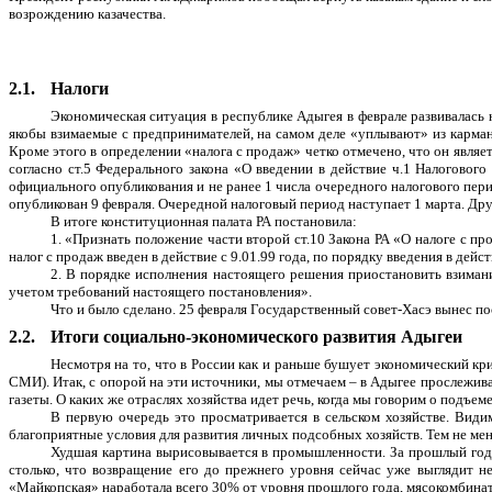
возрождению казачества.
2.1.
Налоги
Экономическая ситуация в республике Адыгея в феврале развивалась н
якобы взимаемые с предпринимателей, на самом деле
«уплывают» из карман
Кроме этого в определении «налога с продаж» четко отмечено, что он явля
согласно ст.5 Федерального закона «О введении в действие ч.1 Налоговог
официального опубликования и не ранее 1 числа очередного налогового пери
опубликован 9 февраля. Очередной налоговый период наступает 1 марта. Друг
В итоге конституционная палата РА постановила:
1. «Признать положение части второй ст.10 Закона РА «О налоге с про
налог с продаж введен в действие с 9.01.99 года, по порядку введения в дейс
2. В порядке исполнения настоящего решения приостановить взимани
учетом требований настоящего постановления».
Что и было сделано. 25 февраля Государственный совет-Хасэ вынес по
2.2.
Итоги социально-экономического развития Адыгеи
Несмотря на то, что в России как и раньше бушует экономический кр
СМИ). Итак, с опорой на эти источники, мы отмечаем – в Адыгее прослежива
газеты. О каких же отраслях хозяйства идет речь, когда мы говорим о подъем
В первую очередь это просматривается в сельском хозяйстве. Вид
благоприятные условия для развития личных подсобных хозяйств. Тем не мен
Худшая картина вырисовывается в промышленности. За прошлый год 
столько, что возвращение его до прежнего уровня сейчас уже выглядит н
«Майкопская» наработала всего 30% от уровня прошлого года, мясокомбина