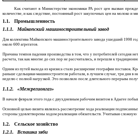
Как считают в Министерстве экономики РА рост цен вызван прежде
количестве, и как следствие, постоянный рост закупочных цен на молоко и мяс
1.1.
Промышленность
1.1.1.
Майкопский машиностроительный завод
Для коллектива Майкопского машиностроительного завода ушедший 1998 год
около 600 агрегатов.
Причина темпов падения производства в том, что у потребителей сегодня не
расчета, так как многие до сих пор не рассчитались, и перешли к традицион
Одним из путей выхода из кризиса стало расширение географии поставок. Кр
раньше сдельщики-машиностроители работали, в лучшем случае, три дня в не
неделю с полной нагрузкой. Это позволило после длительного перерыва получ
1.1.2.
«Межрегионгаз»
В начале февраля этого года с двухдневным рабочим визитом в Адыгее поб
Основной целью визита являлось рассмотрение хода реализации подписанных с
стороны удовлетворены ходом реализации обязательств. Учитывая сложную 
1.2.
Сельское хозяйство
1.2.1.
Вспашка зяби