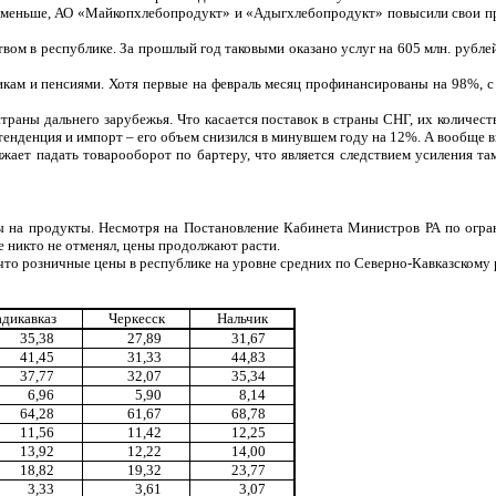
за меньше, АО «Майкопхлебопродукт» и «Адыгхлебопродукт» повысили свои п
ом в республике. За прошлый год таковыми оказано услуг на 605 млн. рублей,
кам и пенсиями. Хотя первые на февраль месяц профинансированы на 98%, с 
траны дальнего зарубежья. Что касается поставок в страны СНГ, их количес
 тенденция и импорт – его объем снизился в минувшем году на 12%. А вообще 
жает падать товарооборот по бартеру, что является следствием усиления та
ы на продукты. Несмотря на Постановление Кабинета Министров РА по огран
е никто не отменял, цены продолжают расти.
 что розничные цены в республике на уровне средних по Северно-Кавказскому 
дикавказ
Черкесск
Нальчик
35,38
27,89
31,67
41,45
31,33
44,83
37,77
32,07
35,34
6,96
5,90
8,14
64,28
61,67
68,78
11,56
11,42
12,25
13,92
12,22
14,00
18,82
19,32
23,77
3,33
3,61
3,07