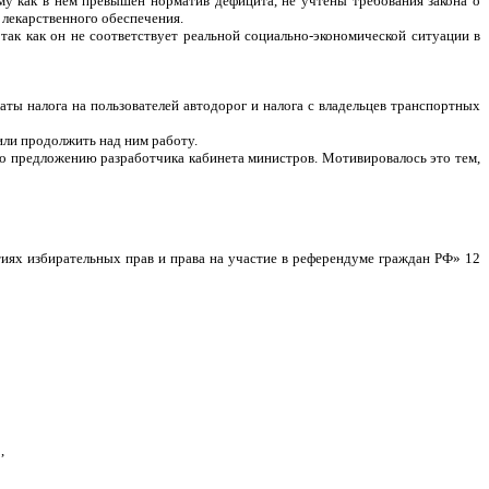
му как в нем превышен норматив дефицита, не учтены требования закона о
 лекарственного обеспечения.
так как он не соответствует реальной социально-экономической ситуации в
аты налога на пользователей автодорог и налога с владельцев транспортных
или продолжить над ним работу.
о предложению разработчика кабинета министров. Мотивировалось это тем,
иях избирательных прав и права на участие в референдуме граждан РФ» 12
,