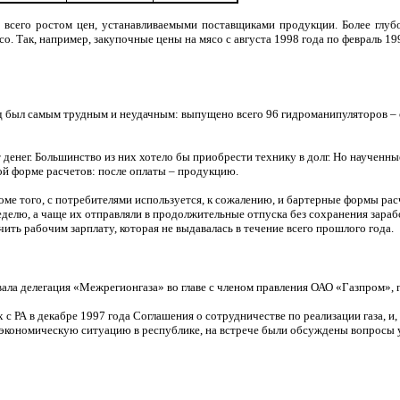
 всего ростом цен, устанавливаемыми поставщиками продукции. Более глуб
о. Так, например, закупочные цены на мясо с августа 1998 года по февраль 199
 был самым трудным и неудачным: выпущено всего 96 гидроманипуляторов – 
т денег. Большинство из них хотело бы приобрести технику в долг. Но научен
ной форме расчетов: после оплаты – продукцию.
оме того, с потребителями используется, к сожалению, и бартерные формы расч
делю, а чаще их отправляли в продолжительные отпуска без сохранения заработ
ить рабочим зарплату, которая не выдавалась в течение всего прошлого года.
ывала делегация «Межрегионгаза» во главе с членом правления ОАО «Газпром»
 РА в декабре 1997 года Соглашения о сотрудничестве по реализации газа, и,
экономическую ситуацию в республике, на встрече были обсуждены вопросы 