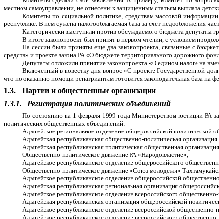
Комитеты сделали свои заключения. К примеру, комитет по вопроса
местном самоуправлении, не отнесены к защищенным статьям выплата детски
Комитеты по социальной политике, средствам массовой информации, 
республике. В нем сужена налогооблагаемая база за счет недообложения ча
Категорически выступили против обсуждаемого бюджета депутаты г
В итоге законопроект был принят в первом чтении, с условием продол
На сессии были приняты еще два законопроекта, связанные с бюджето
средств» и проекте закона РА «О бюджете территориального дорожного фонд
Депутаты отложили принятие законопроекта «О едином налоге на вме
Включенный в повестку дня вопрос «О проекте Государственной дол
что по оказанию помощи репатриантам готовится законодательная база на ф
1.3.
Партии и общественные организации
1.3.1.
Регистрация политических объединений
По состоянию на 1 февраля 1999 года Министерством юстиции РА за
политических общественных объединений:
Адыгейское региональное отделение общероссийской политической о
Адыгейская республиканская общественно-политическая организация
Адыгейская республиканская политическая общественная организаци
Общественно-политическое движение РА «Народовластие»,
Адыгейское республиканское отделение общероссийского общественн
Общественно-политическое движение «Союз молодежи» Тахтамукайск
Адыгейское республиканское отделение общероссийской общественно
Адыгейская республиканская региональная организация общероссийск
Адыгейское республиканское отделение всероссийского общественно-
Адыгейская республиканская организация общероссийской политическ
Адыгейское республиканское отделение всероссийской общественно-п
Адыгейское республиканское отделение всероссийского общественно-