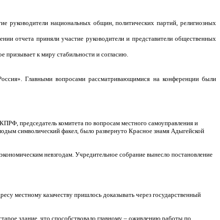
тие руководители национальных общин, политических партий, религиозных
дении отчета приняли участие руководители и представители общественных
е призывает к миру стабильности и согласию.
 Россия». Главными вопросами рассматривающимися на конференции были
КПРФ, председатель комитета по вопросам местного самоуправления и
лодым символический факел, было развернуто Красное знамя Адыгейской
экономическим невзгодам. Учредительное собрание вынесло постановление
дресу местному казачеству пришлось доказывать через государственный
старое здание, что способствовало главному – оживлению работы по