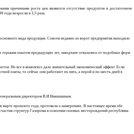
окими причинами роста цен являются отсутствие продуктов в достаточном
9 года возросли в 3,5 раза.
основного вида продукции. Совсем недавно из ворот предприятия выходило
ные горьким опытом предыдущих лет, заводчане отказались от подобных форм
етов. Но все в комплексе дало значительный экономический эффект. Если
ной платы, то сейчас они работают по пять, а порой и по шесть дней в
, генеральным директором В.И.Никишиным.
 в марте прошлого года, протокола о намерениях. В настоящее время обе
участия структур Газпрома в освоении газовых месторождений республики.