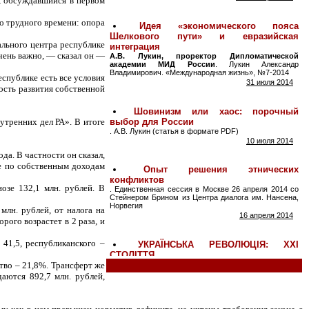
д, обсуждавшийся в первом
го трудного времени: опора
ального центра республике
чень важно, — сказал он —
еспублике есть все условия
ость развития собственной
утренних дел РА». В итоге
а. В частности он сказал,
ие по собственным доходам
озе 132,1 млн. рублей. В
лн. рублей, от налога на
рого возрастет в 2 раза, и
41,5, республиканского –
тво – 21,8%. Трансферт же
аются 892,7 млн. рублей,