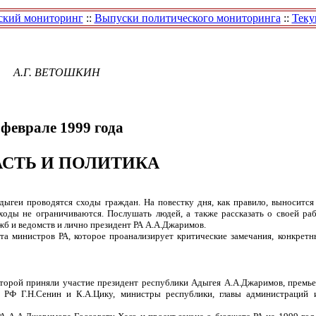
ский мониторинг
::
Выпуски политического мониторинга
::
Теку
А.Г. ВЕТОШКИН
 феврале 1999 года
АСТЬ И ПОЛИТИКА
геи проводятся сходы граждан. На повестку дня, как правило, выносится 
ходы не ограничиваются. Послушать людей, а также рассказать о своей раб
жб и ведомств и лично президент РА А.А.Джаримов.
а министров РА, которое проанализирует критические замечания, конкретн
которой приняли участие президент республики Адыгея А.А.Джаримов, премь
 РФ Г.Н.Сенин и К.А.Цику, министры республики, главы администраций 