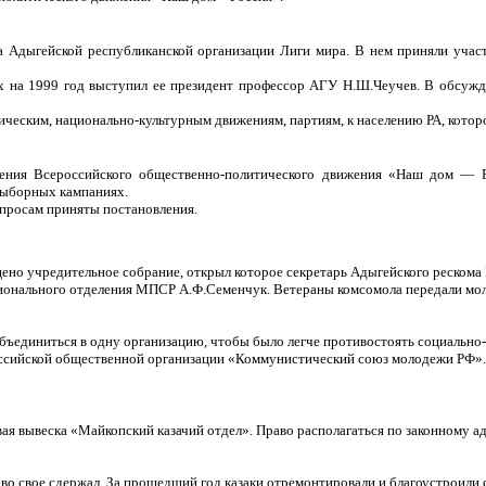
та Адыгейской республиканской организации Лиги мира. В нем приняли учас
ах на 1999 год выступил ее президент профессор АГУ Н.Ш.Чеучев. В обсуж
еским, национально-культурным движениям, партиям, к населению РА, которо
еления Всероссийского общественно-политического движения «Наш дом —
выборных кампаниях.
просам приняты постановления.
но учредительное собрание, открыл которое секретарь Адыгейского рескома 
регионального отделения МПСР А.Ф.Семенчук. Ветераны комсомола передали мо
ъединиться в одну организацию, чтобы было легче противостоять социально-
оссийской общественной организации «Коммунистический союз молодежи РФ».
ая вывеска «Майкопский казачий отдел». Право располагаться по законному а
во свое сдержал. За прошедший год казаки отремонтировали и благоустроили 