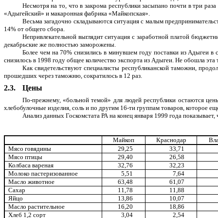
Несмотря на то, что в закрома республики засыпано почти в три ра
«Адыгейский» и макаронная фабрика «Майкопская».
Весьма загадочно складываются ситуация с малым предпринимательств
14% от общего сбора.
Непривлекательной выглядит ситуация с заработной платой бюджетни
декабрьские же полностью заморожены.
Более чем на 70% снизились в минувшем году поставки из Адыгеи в с
снизилось в 1998 году общее количество экспорта из Адыгеи. Не обошла эта
Как свидетельствуют специалисты республиканской таможни, продол
прошедших через таможню, сократилось в 12 раз.
2.3.
Цены
По-прежнему, «больной темой» для людей республики остаются цен
хлебобулочные изделия, соль и по другим 16-ти группам товаров, которое ещ
Анализ данных Госкомстата РА на конец января 1999 года показывает,
Майкоп
Краснодар
Вла
Мясо говядины
29,25
33,71
Мясо птицы
29,40
26,58
Колбаса вареная
32,76
32,23
Молоко пастеризованное
5,51
7,64
Масло животное
63,48
61,07
Сахар
11,78
11,88
Яйцо
13,86
10,07
Масло растительное
16,20
18,86
Хлеб 1,2 сорт
3,04
2,54