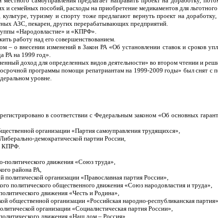
м местного самоуправления предлагает направить проект на доработку, пото
х и семейных пособий, расходы на приобретение медикаментов для льготного
культуре, туризму и спорту тоже предлагают вернуть проект на доработку, 
стных АЗС, пекарен, других перерабатывающих предприятий.
руппы «Народовластие» и «КПРФ».
жить работу над его совершенствованием.
м – о внесении изменений в Закон РА «Об установлении ставок и сроков упл
а РА на 1999 год».
ненный доход для определенных видов деятельности» во втором чтении и реш
госрочной программы помощи репатриантам на 1999-2009 годы» был снят с п
едеральном уровне.
регистрировано в соответствии с Федеральным законом «Об основных гарант
бщественной организации «Партия самоуправления трудящихся»,
 Либерально-демократической партии России,
я КПРФ.
о-политического движения «Союз труда»,
ого района РА,
й политической организации «Православная партия России»
,
ого политического общественного движения «Союз народовластия и труда»,
политического движения «Честь и Родина»,
ой общественной организации «Российская народно-республиканская партия»
олитической организации «Социалистическая партия России»,
политического движения «Наш дом – Россия».