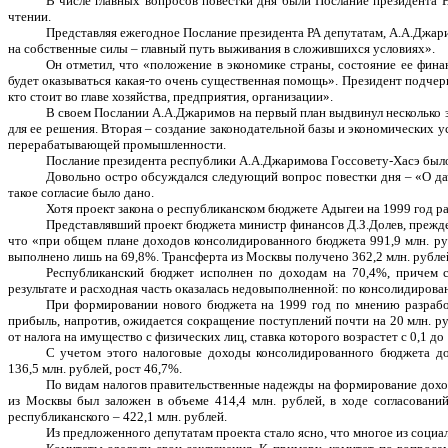
В числе главных вопросов повестки дня были Послание президента 
чтении.
Представляя ежегодное Послание президента РА депутатам, А.А.Джарим
на собственные силы – главный путь выживания в сложившихся условиях».
Он отметил, что «положение в экономике страны, состояние ее фин
будет оказываться какая-то очень существенная помощь». Президент подчер
кто стоит во главе хозяйства, предприятия, организации».
В своем Послании А.А.Джаримов на первый план выдвинул несколько за
для ее решения. Вторая – создание законодательной базы и экономических 
перерабатывающей промышленности.
Послание президента республики А.А.Джаримова Госсовету-Хасэ был
Довольно остро обсуждался следующий вопрос повестки дня – «О дач
такое согласие было дано.
Хотя проект закона о республиканском бюджете Адыгеи на 1999 год ра
Представлявший проект бюджета министр финансов Д.З.Долев, прежде 
что «при общем плане доходов консолидированного бюджета 991,9 млн. ру
выполнено лишь на 69,8%. Трансферта из Москвы получено 362,2 млн. рублей
Республиканский бюджет исполнен по доходам на 70,4%, причем с
результате и расходная часть оказалась недовыполненной: по консолидиров
При формировании нового бюджета на 1999 год по мнению разработч
прибыль, напротив, ожидается сокращение поступлений почти на 20 млн. руб
от налога на имущество с физических лиц, ставка которого возрастет с 0,1 до
С учетом этого налоговые доходы консолидированного бюджета до
136,5 млн. рублей, рост 46,7%.
По видам налогов правительственные надежды на формирование доходо
из Москвы был заложен в объеме 414,4 млн. рублей, в ходе согласован
республиканского – 422,1 млн. рублей.
Из предложенного депутатам проекта стало ясно, что многое из социа