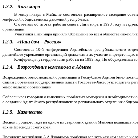
1.3.2.
Лига мира
В конце января в Майкопе состоялось расширенное заседание сове
конфессий, общественных движений республики.
С отчетом об итогах работы совета Лиги мира в 1998 году и задач
организаций.
Участники Лиги мира приняли Обращение ко всем общественно-политич
1.3.3.
«Наш дом – Россия»
Состоялась 10-й конференция Адыгейского республиканского отд
дальнейшее укрепление организаций движения и их участие в предстоящих 
Конференция утвердила план работы на 1999 год. По обсуждаемым во
1.3.4.
Возрождение комсомола а Адыгее
Возрождению комсомольской организации в Республике Адыгея было посвяще
связям с органами государственной власти Госсовета-Хасэ, руководитель 
комсомольской организации.
Собравшиеся говорили о нынешних проблемах молодежи и необходимости об
о создании Адыгейского республиканского регионального отделения общер
1.3.5.
Казачество
Весной прошлого года на одном из старинных зданий Майкопа появилась нов
архив Краснодарского края.
Президент республики А.А.Джаримов пообещал вернуть казакам здание и сло