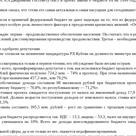
РА А.А.Джаримова Госсовету-Хасэ и проект закона о бюджете РА на 1999 го
ов сказал, что «тема его самая актуальная и самая насущная для сегодняшне
ансов и принятый федеральный бюджет не дают надежды на то, что из федер
кнул особую роль личностного фактора в преодолении кризисных явлений. «О
дач: первая – продовольственное обеспечение населения. Он считает, что в р
условий для стимулирования производства продовольствия. Третья – необходим
о одобрено депутатами.
е согласия на назначение кандидатуры Р.Х.Кубова на должность министра вн
ссматривался только в первом чтении, его обсуждение было весьма острым.
всего, проинформировал депутатов о том, как исполнялся бюджет прошлого год
блей фактически получено 724,2 млн. – 74% к прогнозу. При этом назначен
 при назначении 457,3 млн., или 79,2%.
обственные доходы составили 98 миллионов рублей при бюджетном прогн
анному бюджету – 70,8%, по республиканскому — 71,2%».
иков проекта ожидается поступление от налога на вмененный доход 17,9 м
лей. Должно возрасти поступление доходов от земельного налога, ставка кото
 1,5%.
лжны составить 395,5 млн. рублей – рост по сравнению с прошлым годом 
в бюджета распределяются так: НДС – 13,3, акцизы – 53,3, налог на имущес
ий уменьшился на 10%. Всего же доходы консолидированного бюджета ожид
льной сферы, да и не только из нее, окажется недофинансированным.