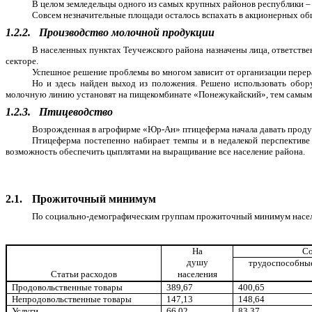
В целом земледельцы одного из самых крупных районов республики – Г
Совсем незначительные площади осталось вспахать в акционерных общ
1.2.2.
Производство молочной продукции
В населенных пунктах Теучежского района назначены лица, ответстве
секторе.
Успешное решение проблемы во многом зависит от организации перера
Но и здесь найден выход из положения. Решено использовать обору
молочную линию установят на пищекомбинате «Понежукайский», тем самым 
1.2.3.
Птицеводство
Возрожденная в агрофирме «Юр-Ан» птицеферма начала давать продукц
Птицеферма постепенно набирает темпы и в недалекой перспективе
возможность обеспечить цыплятами на выращивание все население района.
2.1.
Прожиточный минимум
По социально-демографическим группам прожиточный минимум населен
На
Со
душу
трудоспособны
Статьи расходов
населения
Продовольственные товары
389,67
400,65
Непродовольственные товары
147,13
148,64
Услуги
66,02
83,37