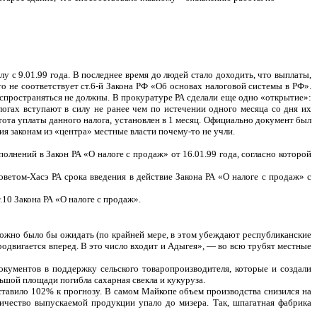
у с 9.01.99 года. В последнее время до людей стало доходить, что выплаты,
 не соответствует ст.6-й Закона РФ «Об основах налоговой системы в РФ».
аспространяться не должны. В прокуратуре РА сделали еще одно «открытие»:
логах вступают в силу не ранее чем по истечении одного месяца со дня их
тота уплаты данного налога, установлен в 1 месяц. Официально документ был
ия законам из «центра» местные власти почему-то не учли.
полнений в Закон РА «О налоге с продаж» от 16.01.99 года, согласно которой
ветом-Хасэ РА срока введения в действие Закона РА «О налоге с продаж» с
10 Закона РА «О налоге с продаж».
 можно было бы ожидать (по крайней мере, в этом убеждают республиканские
родвигается вперед. В это число входит и Адыгея», — во всю трубят местные
кументов в поддержку сельского товаропроизводителя, которые и создали
ьшой площади погибла сахарная свекла и кукуруза.
тавило 102% к прогнозу. В самом Майкопе объем производства снизился на
личество выпускаемой продукции упало до мизера. Так, шпагатная фабрика