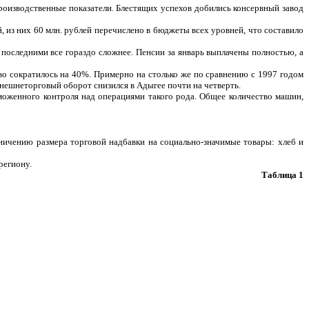
роизводственные показатели. Блестящих успехов добились консервный завод
 из них 60 млн. рублей перечислено в бюджеты всех уровней, что составило
последними все гораздо сложнее. Пенсии за январь выплачены полностью, а
тво сократилось на 40%. Примерно на столько же по сравнению с 1997 годом
внешнеторговый оборот снизился в Адыгее почти на четверть.
моженного контроля над операциями такого рода. Общее количество машин,
ичению размера торговой надбавки на социально-значимые товары: хлеб и
региону.
Таблица 1