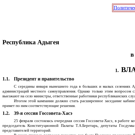
Политиче
Республика Адыгея
в
ВЛ
1.
1.1.
Президент и правительство
С середины января нынешнего года в больших и малых селениях Ады
администраций местного самоуправления. Однако только этим вопросом с
выезжают на село министры, ответственные работники республиканских слу
Итогом этой кампании должно стать расширенное заседание кабинет
примет по ним соответствующие решения.
1.2.
39-я сессия Госсовета-Хасэ
25 февраля состоялась очередная сессия Госсовета-Хасэ, в работе 
председатель Конституционной Палаты Т.А.Беретарь, депутаты Госдумы
представителей территорий.