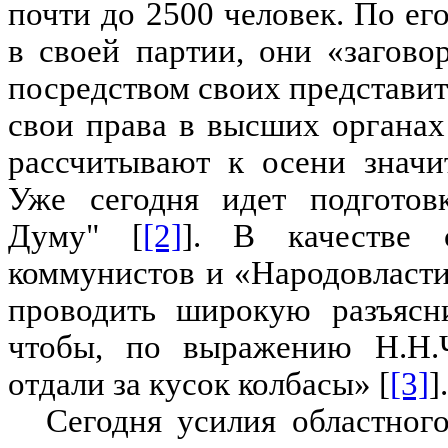
почти до 2500 человек. По ег
в своей партии, они «загов
посредством своих представит
свои права в высших органах
рассчитывают к осени значи
Уже сегодня идет подготов
Думу"
[
[2]
]
. В качестве 
коммунистов и «Народовласт
проводить широкую разъясни
чтобы, по выражению Н.Н.Ч
отдали за кусок колбасы»
[
[3]
]
.
Сегодня усилия областног