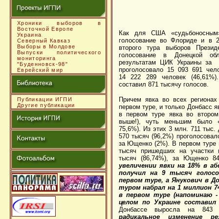
Хроники выборов в
Восточной Европе
Как для США «судьбоносным
Украина
голосование во Флориде и в 2
Северный Кавказ
Выборы в Молдове
второго тура выборов Прези
Выпуски политического
голосование в Донецкой обл
мониторинга
результатам ЦИК Украины за 
"Буденновск-98"
проголосовало 15 093 691 чел
Еврейский мир
14 222 289 человек (46,61%)
составил 871 тысячу голосов.
Причем явка во всех регионах
Публикации ИГПИ
Другие публикации
первом туре, и только Донбасс 
в первом туре явка во втором
выше!), чуть меньшим было «
75,6%). Из этих 3 млн. 711 тыс.
570 тысяч (96,2%) проголосовал
за Ющенко (2%). В первом туре 
тысяч пришедших на участки и
тысяч (86,74%), за Ющенко 8
увеличении явки на 18% в 
получил на 9 тысяч голосо
первом туре, а Янукович в Д
туром набрал на 1 миллион 7
в первом туре (напоминаю 
целом по Украине составил 
Донбассе выросла на 843
радикальное изменение р