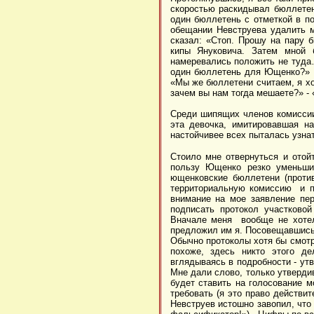
скоростью раскидывал бюллетен
один бюллетень с отметкой в по
обещании Невструева удалить м
сказал: «Стоп. Прошу на пару 
кипы Януковича. Затем мной
намеревались положить не туда
один бюллетень для Ющенко?» Н
«Мы же бюллетени считаем, я хо
зачем вы нам тогда мешаете?» - 
Среди шипящих членов комиссии
эта девочка, имитировавшая н
настойчивее всех пыталась узнат
Стоило мне отвернуться и отойт
пользу Ющенко резко уменьшил
ющенковские бюллетени (против
территориальную комиссию и по
внимание на мое заявление пер
подписать протокол участковой
Вначале меня вообще не хотел
предложил им я. Посовещавшись
Обычно протоколы хотя бы смотр
похоже, здесь никто этого д
вглядываясь в подробности - ут
Мне дали слово, только утверди
будет ставить на голосование м
требовать (я это право действит
Невструев истошно завопил, что 