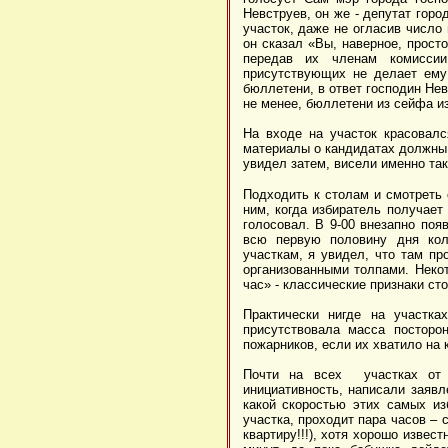
Невструев, он же - депутат горо
участок, даже не огласив число
он сказал «Вы, наверное, прост
передав их членам комиссии
присутствующих не делает ему
бюллетени, в ответ господин Нев
не менее, бюллетени из сейфа и
На входе на участок красовалс
материалы о кандидатах должны 
увидел затем, висели именно так
Подходить к столам и смотреть 
ним, когда избиратель получает
голосовал. В 9-00 внезапно поя
всю первую половину дня кол
участкам, я увидел, что там пр
организованными толпами. Неко
час» - классические признаки ст
Практически нигде на участка
присутствовала масса посторо
пожарников, если их хватило на 
Почти на всех участках от 1
инициативность, написали заяв
какой скоростью этих самых из
участка, проходит пара часов – 
квартиру!!!), хотя хорошо извес