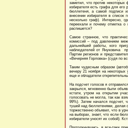
заметил, что против некоторых 
избирателя есть графа для его 
бюллетеня, а самой подписи 
внесении избирателя в список 
несколько граф). Интересно, г
переехали и почему отметка о 
распишется?
Самое странное, что практиче
комиссий – под давлением меж
дальнейшей работы, кого приг
наблюдателей от Януковича пр
Партии регионов и представите
«Вечерняя Горловка» (судя по вс
Таким чудесным образом (автобу
вечеру 21 ноября на некоторых 
еще и обладатели открепительны
На подсчет голосов я отправился
закрылся, мгновенно были объявл
кстати, утром на открытии уча
голосовать не могла, так как вз
99%). Затем начался подсчет, 
тушей над бюллетенями, делая с
торжественно объявил, что в ур
на выборах, знает, что если бюл
избиратели уносят их собой). Кст
Протолкнувшись, я все-таки пр