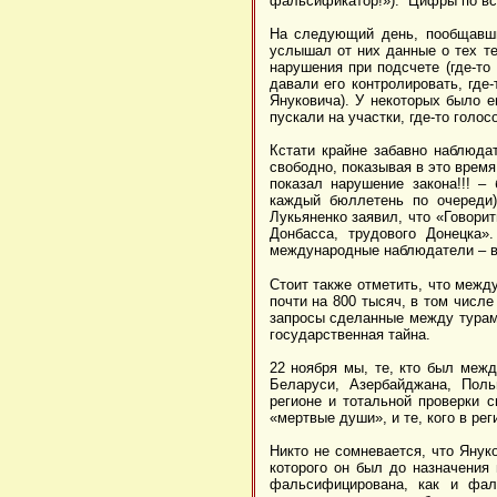
фальсификатор!»). Цифры по вс
На следующий день, пообщавши
услышал от них данные о тех те
нарушения при подсчете (где-то
давали его контролировать, где
Януковича). У некоторых было 
пускали на участки, где-то голо
Кстати крайне забавно наблюда
свободно, показывая в это время
показал нарушение закона!!! –
каждый бюллетень по очереди
Лукьяненко заявил, что «Говори
Донбасса, трудового Донецка»
международные наблюдатели – в
Стоит также отметить, что межд
почти на 800 тысяч, в том числе
запросы сделанные между турами
государственная тайна.
22 ноября мы, те, кто был меж
Беларуси, Азербайджана, Поль
регионе и тотальной проверки 
«мертвые души», и те, кого в рег
Никто не сомневается, что Янук
которого он был до назначения 
фальсифицирована, как и фал