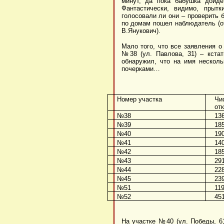
минут, да пока бабушка дойде
Фантастически, видимо, прыт
голосовали ли они – проверить 
по домам пошел наблюдатель (от
В.Янукович).
Мало того, что все заявления о
№38 (ул. Павлова, 31) – кста
обнаружил, что на имя несколь
почерками…
Номер участка
Чи
от
№38
13
№39
18
№40
19
№41
14
№42
18
№43
29
№44
22
№45
23
№51
11
№52
45
На участке №40 (ул. Победы, 61