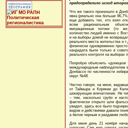
предопределило исход второг
Что же такого произошло в Донб
явка (реально она больше 96,7%,
еще добавить тех, кто взял отк
всем рациональным объясн
миграционные потоки (то же
количество людей именно с Вост
и на выборы домой не возвращал
реального места жительства и т.
физически одновременно просто
кандидата были только в совет
реального контроля на выборах п
Попробую объяснить «донецкое 
международным наблюдателем в э
Донбассе по численности избира
округ №48.
Честно говоря, на меня, видавш
от Таймыра и Корякии до Кали
шокирующее впечатление. Не тем
– тем, насколько грубо и нагл
фактически открыто шли фальси
увидел, здесь все было подчерк
видом и действиями давали поня
а белое черным и раздавим любо
Для меня день 21 ноября нача
голосует Сам мэр города госп