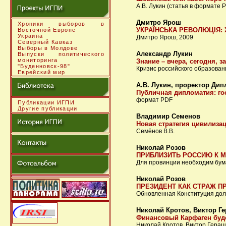
А.В. Лукин (статья в формате 
Дмитро Ярош
Хроники выборов в
УКРАЇНСЬКА РЕВОЛЮЦІЯ: 
Восточной Европе
Украина
Дмитро Ярош, 2009
Северный Кавказ
Выборы в Молдове
Александр Лукин
Выпуски политического
мониторинга
Знание – вчера, сегодня, з
"Буденновск-98"
Кризис российского образован
Еврейский мир
А.В. Лукин, проректор Ди
Публичная дипломатия: го
формат PDF
Публикации ИГПИ
Другие публикации
Владимир Семенов
Новая стратегия цивилиза
Семёнов В.В.
Николай Розов
ПРИБЛИЗИТЬ РОССИЮ К 
Для провинции необходим бум
Николай Розов
ПРЕЗИДЕНТ КАК СТРАЖ П
Обновленная Конституция дол
Николай Кротов, Виктор Г
Финансовый Карфаген буд
Николай Кротов, Виктор Гера