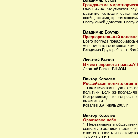
Владимир Сухов
Гражданские миротворчес
Обобщение результатов осущ
развитие сотрудничества м
сообществами, проживающими 
Республикой Дагестан, Респу
Владимир Брутер
Предварительный коллапс
Всего полгода понадобилось н
«оранжевые воспоминания»
Владимир Брутер. 9 сентября 2
Леонтий Бызов
В чем неправота правых? 
Леонтий Бызов, ВЦИОМ
Виктор Ковалев
Российская политология в
"...Политическая наука (в со
политики. Если же последняя
безвременья), то вопросы 
выживании..."
Ковалев В.А. Июль 2005 г.
Виктор Ковалев
Оранжевое небо
"...Перезаключить обществен
социально-экономического 
ответственность. И поэтому, к
17 июля 2005 г.