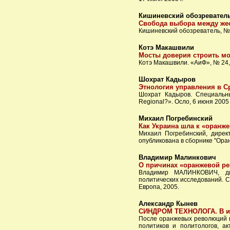
Кишиневский обозревател
Свобода выбора между жес
Кишиневский обозреватель, №2
Котэ Макашвили
Мосты доверия строить мо
Котэ Макашвили. «АиФ», № 24, 
Шохрат Кадыров
Этнология управления в Ср
Шохрат Кадыров. Специальны
Regional?». Осло, 6 июня 2005
Михаил Погребинский
Как Украина шла к «оранж
Михаил Погребинский, дирек
опубликована в сборнике "Оран
Владимир Малинкович
О причинах «оранжевой ре
Владимир МАЛИНКОВИЧ, дир
политических исследований. С
Европа, 2005.
Александр Кынев
СИНДРОМ ТЕХНОЛОГА. В ист
После оранжевых революций в
политиков и политологов, 