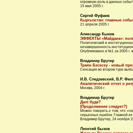
огромную роль в данных событ
15 мая 2005 г.
Сергей Фуфаев
Кыргызстан: главные собы
21 апреля 2005 г.
Александр Кынев
ЭФФЕКТЫ «Майдана»: полит
Политический и институционал
незавершенность институциона
Опубликовано в №1 за 2005 г. 
Владимир Брутер
Траян Бэсеску - новый пр
Сенсация во втором туре выбо
И.В. Следзевский, В.Р. Фи
Аналитический отчет о ре
Москва, 2004 г.
Владимир Брутер
Далi буде?
(Продолжение следует?)
Можно говорить о том, что «п
серьезных ошибок. Главной из
Владимир Брутер, 24 ноября 20
Леонтий Бызов