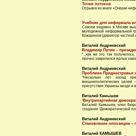
Точки потоков
Отрывок из книги «Очерки не
Учебник для неформала и
Совсем недавно в Москве вы
молодежной неформальной гр
Кожаринов (директор частной 
Виталий Андриевский
Владимир Путин – презид
"...как же это так получилос
прочно закрепился ярлык зако
Виталий Андриевский
Проблема Приднестровья 
"Несколько лет назад пр
внешнеполитических целей –
присутствия Украины везде и в
Виталий Камышев
'Внутрипартийная демократ
Виталий Камышев, член Бюро 
создания 'Демократической плат
Виталий Андриевский
Становление оппозиции – 
Виталий КАМЫШЕВ