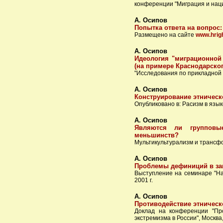
конференции "Миграция и нацио
А. Осипов
Попытка ответа на вопр
Размещено на сайте
www.hrigh
А. Осипов
Идеология "миграционной
(на примере Краснодарског
"Исследования по прикладной и
А. Осипов
Конструирование этническ
Опубликовано в: Расизм в язык
А. Осипов
Являются ли групповы
меньшинств?
Мультикультурализм и трансфо
А. Осипов
Проблемы дефиниций в за
Выступление на семинаре "На
2001 г.
А. Осипов
Противодействие этническ
Доклад на конференции "Про
экстремизма в России", Москва,