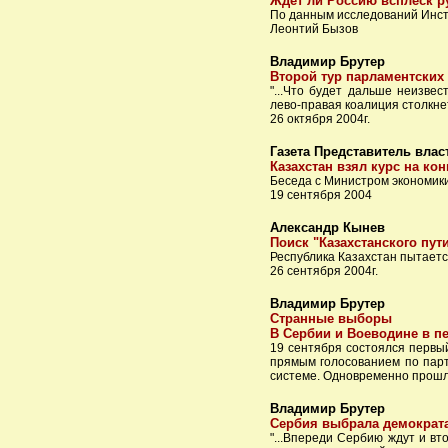
Ждет ли Россию всплеск р
По данным исследований Инст
Леонтий Бызов
Владимир Брутер
Второй тур парламентских
"...Что будет дальше неизвес
лево-правая коалиция столкне
26 октября 2004г.
Газета Представитель влас
Казахстан взял курс на к
Беседа с Министром экономик
19 сентября 2004
Александр Кынев
Поиск "Казахстанского пут
Республика Казахстан пытаетс
26 сентября 2004г.
Владимир Брутер
Странные выборы
В Сербии и Воеводине в п
19 сентября состоялся первы
прямым голосованием по парт
системе. Одновременно прошл
Владимир Брутер
Сербия выбрала демократ
"...Впереди Сербию ждут и вт