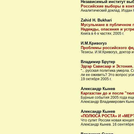
Независимый институт вы
Российские выборы в конт
Аналитический доклад. Издан Н
Zahid H. Bukhari
Мусульмане в публичном п
Надежды, опасения и устр
Книга в 4-х частях. 2005 г.
И.М.Кривогуз
Проблемы российского фе
Тезисы. И.М.Кривогуз, доктор 
Владимир Брутер
Эдгар Сависаар и Эстония.
"... русская политика умерла.
ли ее оживить? Это вопрос уси
19 октября 2005 г.
Александр Кынев
Каргазстан до и после "т
Бурные события 2005 года ещ
Александр Владимирович Кыне
Александр Кынев
«ПОЛЮСА РОСТА» И «МЕ
Что сулит России новая конце
Александр Кынев. 16 сентября 