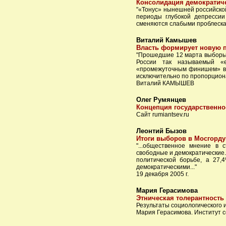
Консолидация демократиче
"«Тонус» нынешней российской
периоды глубокой депрессии
сменяются слабыми проблеска
Виталий Камышев
Власть формирует новую 
"Прошедшие 12 марта выборы 
России так называемый «е
«промежуточным финишем» в п
исключительно по пропорциона
Виталий КАМЫШЕВ
Олег Румянцев
Концепция государственно
Сайт rumiantsev.ru
Леонтий Бызов
Итоги выборов в Мосгорду
"...общественное мнение в 
свободные и демократические.
политической борьбе, а 27,
демократическими..."
19 декабря 2005 г.
Мария Герасимова
Этническая толерантность
Результаты социологического 
Мария Герасимова. Институт 