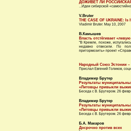
ДОЖИВЕТ ЛИ РОССИЙСКАЯ
...Идеи сибирской «самостийн
V.Bruter
THE CASE OF UKRAINE: Is It t
Vladimir Bruter. May 10, 2007
В.Камышев
Власть отстёгивает «левую
"В Кремле, похоже, испугалис
недавно отвесили. По пол
притормозить» проект «Справе
Народный Союз Эстонии – 
Прислал Евгений Голиков, соци
Владимир Брутер
Результаты муниципальны
«Литовцы привыкли выжи
Беседа с В. Брутером. 26 февр
Владимир Брутер
Результаты муниципальны
«Литовцы привыкли выжи
Беседа с В. Брутером. 26 февр
Б.А. Макаров
Досрочно против всех