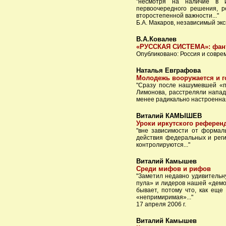
"несмотря на наличие в и
первоочередного решения, 
второстепенной важности..."
Б.А. Макаров, независимый эк
В.А.Ковалев
«РУССКАЯ СИСТЕМА»: фант
Опубликовано: Россия и современ
Наталья Евграфова
Молодежь вооружается и г
"Сразу после нашумевшей «пе
Лимонова, расстреляли напад
менее радикально настроенная,
Виталий КАМЫШЕВ
Уроки иркутского референ
"вне зависимости от формаль
действия федеральных и реги
контролируются..."
Виталий Камышев
Среди мифов и рифов
"Заметил недавно удивительн
пула» и лидеров нашей «демок
бывает, потому что, как еще
«непримиримая»..."
17 апреля 2006 г.
Виталий Камышев