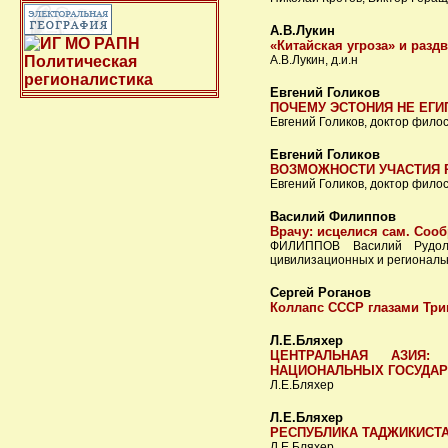
А.В.Лукин
«Китайская угроза» и разд
А.В.Лукин, д.и.н
Евгений Голиков
ПОЧЕМУ ЭСТОНИЯ НЕ ЕГИПЕ
Евгений Голиков, доктор фило
Евгений Голиков
ВОЗМОЖНОСТИ УЧАСТИЯ Р
Евгений Голиков, доктор фило
Василий Филиппов
Врачу: исцелися сам. Соо
ФИЛИППОВ Василий Рудольф
цивилизационных и региональ
Сергей Роганов
Коллапс СССР глазами Триш
Л.Е.Бляхер
ЦЕНТРАЛЬНАЯ АЗИЯ:
НАЦИОНАЛЬНЫХ ГОСУДАР
Л.Е.Бляхер
Л.Е.Бляхер
РЕСПУБЛИКА ТАДЖИКИСТА
Л.Е.Бляхер