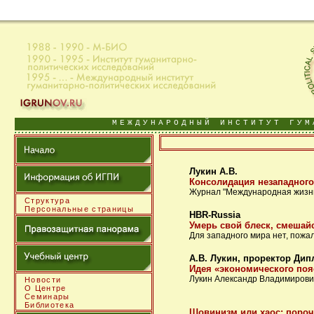
МЕЖДУНАРОДНЫЙ ИНСТИТУТ ГУМ
Лукин А.В.
Консолидация незападного
Журнал "Международная жизн
Структура
Персональные страницы
HBR-Russia
Умерь свой блеск, смешай
Для западного мира нет, пожал
А.В. Лукин, проректор Ди
Идея «экономического поя
Лукин Александр Владимирови
Новости
О Центре
Семинары
Библиотека
Шовинизм или хаос: поро