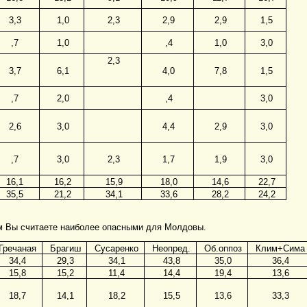
3,3
1,0
2,3
2,9
2,9
1,5
,7
1,0
,4
1,0
3,0
2,3
3,7
6,1
4,0
7,8
1,5
,7
2,0
,4
3,0
2,6
3,0
4,4
2,9
3,0
,7
3,0
2,3
1,7
1,9
3,0
16,1
16,2
15,9
18,0
14,6
22,7
35,5
21,2
34,1
33,6
28,2
24,2
м Вы считаете наиболее опасными для Молдовы.
Гречаная
Брагиш
Сусаренко
Неопред.
Об.оппоз
Клим+Сима
34,4
29,3
34,1
43,8
35,0
36,4
15,8
15,2
11,4
14,4
19,4
13,6
18,7
14,1
18,2
15,5
13,6
33,3