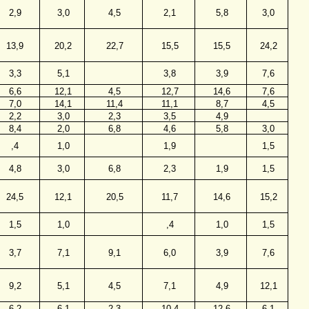
2,9
3,0
4,5
2,1
5,8
3,0
13,9
20,2
22,7
15,5
15,5
24,2
3,3
5,1
3,8
3,9
7,6
6,6
12,1
4,5
12,7
14,6
7,6
7,0
14,1
11,4
11,1
8,7
4,5
2,2
3,0
2,3
3,5
4,9
8,4
2,0
6,8
4,6
5,8
3,0
,4
1,0
1,9
1,5
4,8
3,0
6,8
2,3
1,9
1,5
24,5
12,1
20,5
11,7
14,6
15,2
1,5
1,0
,4
1,0
1,5
3,7
7,1
9,1
6,0
3,9
7,6
9,2
5,1
4,5
7,1
4,9
12,1
6,2
6,1
2,3
10,4
12,6
6,1