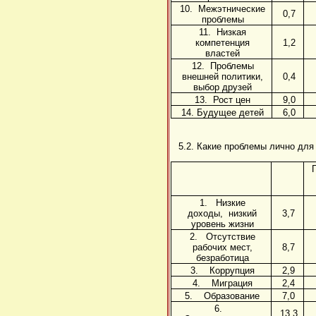
10. Межэтнические
0,7
проблемы
11. Низкая
компетенция
1,2
властей
12. Проблемы
внешней политики,
0,4
выбор друзей
13. Рост цен
9,0
14. Будущее детей
6,0
5.2. Какие проблемы лично для
1. Низкие
доходы, низкий
3,7
уровень жизни
2. Отсутствие
рабочих мест,
8,7
безработица
3. Коррупция
2,9
4. Миграция
2,4
5. Образование
7,0
6.
13,3