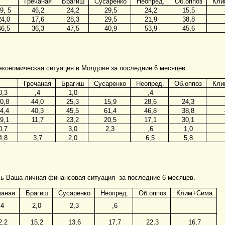
Гречаная
Брагиш
Сусаренко
Неопред.
Об.оппоз
Кли
9, 5
46,2
24,2
29,5
24,2
15,5
24,0
17,6
28,3
29,5
21,9
38,8
46,5
36,3
47,5
40,9
53,9
45,6
экономическая ситуация в Молдове за последние 6 месяцев.
Гречаная
Брагиш
Сусаренко
Неопред.
Об.оппоз
Кли
0,3
,4
1,0
,4
0,8
44,0
25,3
15,9
28,6
24,3
4,4
40,3
45,5
61,4
46,8
38,8
9,1
11,7
23,2
20,5
17,1
30,1
0,7
3,0
2,3
,6
1,0
4,8
3,7
2,0
6,5
5,8
сь Ваша личная финансовая ситуация за последние 6 месяцев.
чаная
Брагиш
Сусаренко
Неопред.
Об.оппоз
Клим+Сима
,4
2,0
2,3
,6
2,2
15,2
13,6
17,7
22,3
16,7