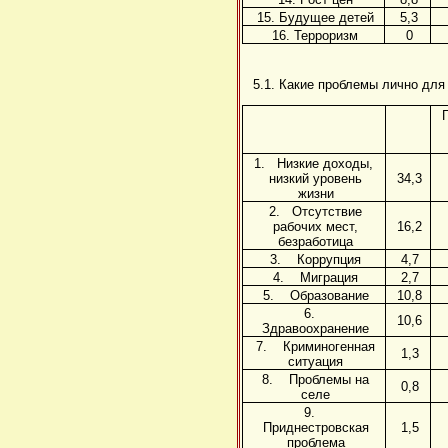
15. Будущее детей
5,3
16. Терроризм
0
5.1. Какие проблемы лично для
1. Низкие доходы,
низкий уровень
34,3
жизни
2. Отсутствие
рабочих мест,
16,2
безработица
3. Коррупция
4,7
4. Миграция
2,7
5. Образование
10,8
6.
10,6
Здравоохранение
7. Криминогенная
1,3
ситуация
8. Проблемы на
0,8
селе
9.
Приднестровская
1,5
проблема