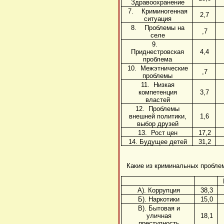
Здравоохранение
7. Криминогенная
2,7
ситуация
8. Проблемы на
,7
селе
9.
Приднестровская
4,4
проблема
10. Межэтнические
,7
проблемы
11. Низкая
компетенция
3,7
властей
12. Проблемы
внешней политики,
1,6
выбор друзей
13. Рост цен
17,2
14. Будущее детей
31,2
Какие из криминальных пробле
А). Коррупция
38,3
Б). Наркотики
15,0
В). Бытовая и
уличная
18,1
преступность