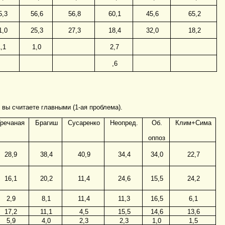
5,3
56,6
56,8
60,1
45,6
65,2
1,0
25,3
27,3
18,4
32,0
18,2
,1
1,0
2,7
,6
вы считаете главными (1-ая проблема).
Гречаная
Брагиш
Сусаренко
Неопред.
Об.
Клим+Сима
оппоз
28,9
38,4
40,9
34,4
34,0
22,7
16,1
20,2
11,4
24,6
15,5
24,2
2,9
8,1
11,4
11,3
16,5
6,1
17,2
11,1
4,5
15,5
14,6
13,6
5,9
4,0
2,3
2,3
1,0
1,5