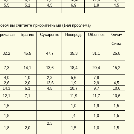
5,5
5,1
4,5
6,9
1,9
4,5
 себя вы считаете приоритетными (1-ая проблема)
Гречаная
Брагиш
Сусаренко
Неопред.
Об.оппоз
Клим+
Сима
32,2
45,5
47,7
35,3
31,1
25,8
7,3
14,1
13,6
18,4
20,4
15,2
4,0
1,0
2,3
5,6
7,8
2,6
2,0
13,6
1,9
2,9
4,5
14,3
6,1
4,5
10,7
9,7
10,6
12,1
7,1
11,9
11,7
10,6
1,5
1,0
1,9
1,5
1,8
,4
1,0
1,5
2,3
1,8
2,0
1,5
1,0
1,5