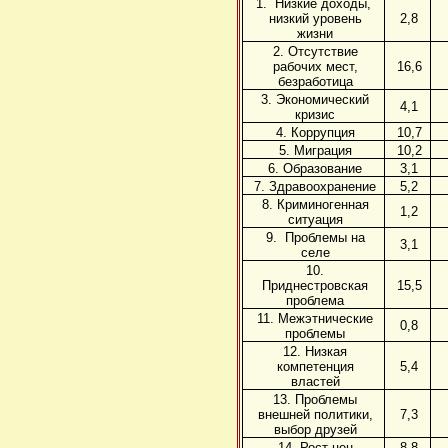
1. Низкие доходы,
низкий уровень
2,8
жизни
2. Отсутствие
рабочих мест,
16,6
безработица
3. Экономический
4,1
кризис
4. Коррупция
10,7
5. Миграция
10,2
6. Образование
3,1
7. Здравоохранение
5,2
8. Криминогенная
1,2
ситуация
9. Проблемы на
3,1
селе
10.
Приднестровская
15,5
проблема
11. Межэтнические
0,8
проблемы
12. Низкая
компетенция
5,4
властей
13. Проблемы
внешней политики,
7,3
выбор друзей
14. Рост цен
8,8