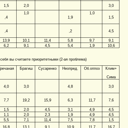
1,5
2,0
3,0
1,0
1,0
,4
1,9
1,5
,4
,2
4,5
13,9
10,1
11,4
5,8
9,7
9,1
6,2
9,1
4,5
5,4
1,9
10,6
 себя вы считаете приоритетными (2-ая проблема)
Гречаная
Брагиш
Сусаренко
Неопред.
Об.оппоз
Клим+
Сима
4,0
3,0
4,8
3,0
7,7
19,2
15,9
6,3
11,7
7,6
1,5
2,0
4,5
3,1
4,9
4,5
1,1
2,0
2,3
1,9
4,9
4,5
5,5
7,1
11,4
7,5
7,8
1,5
16,8
13,1
9,1
10,9
11,7
16,7