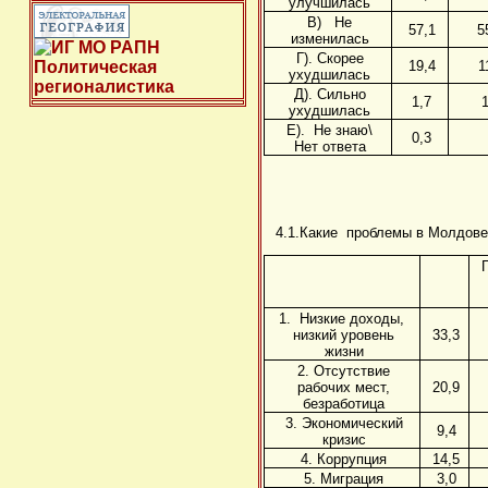
улучшилась
В) Не
57,1
5
изменилась
Г). Скорее
19,4
1
ухудшилась
Д). Сильно
1,7
1
ухудшилась
Е). Не знаю\
0,3
Нет ответа
4.1.Какие проблемы в Молдове 
1. Низкие доходы,
низкий уровень
33,3
жизни
2. Отсутствие
рабочих мест,
20,9
безработица
3. Экономический
9,4
кризис
4. Коррупция
14,5
5. Миграция
3,0