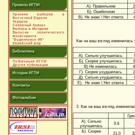
А). Правильном
2
Б). Ошибочном
Хроники выборов в
В). Не знаю \ Нет ответа
Восточной Европе
Украина
Северный Кавказ
Выборы в Молдове
Выпуски политического
мониторинга
"Буденновск-98"
Как на ваш взгляд изменилась 
Еврейский мир
А). Сильно улучшилась
Б). Скорее улучшилась
3
Публикации ИГПИ
Другие публикации
В) Не изменилась
4
Г). Скорее ухудшилась
1
Д). Сильно ухудшилась
Е). Не знаю \ Нет ответа
3. Как на ваш взгляд изменила
Гре
А). Сильно
0,6
улучшилась
Б). Скорее
21,0
3