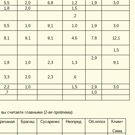
5,5
2,0
6,8
1,2
1,9
3,0
1,8
2,0
1,5
,2
5,5
1,0
9,1
1,0
1,9
3,0
8,1
9,1
9,1
4,6
7,8
12,1
1,5
2,9
1,8
1,0
2,3
1,3
9,1
3,3
2,0
2,3
,6
2,2
1,0
1,5
2,9
3,0
,7
1,0
вы считаете главными (2-ая проблема).
Гречаная
Брагиш
Сусаренко
Неопред.
Об.оппоз
Клим+
Сима