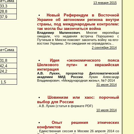
м+Сима
33,3
28,8
37,9
м+Сима
31,8
42,4
24,2
1,5