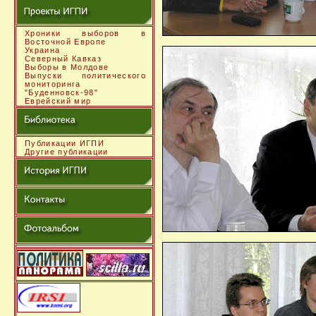
Хроники выборов в
Восточной Европе
Украина
Северный Кавказ
Выборы в Молдове
Выпуски политического
мониторинга
"Буденновск-98"
Еврейский мир
Публикации ИГПИ
Другие публикации